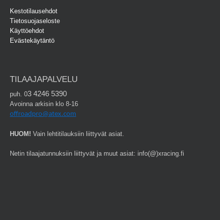
Kestotilausehdot
Tietosuojaseloste
Käyttöehdot
Evästekäytäntö
TILAAJAPALVELU
3 4246 5390
puh. 0
Avoinna arkisin klo 8-16
offroadpro@atex.com
HUOM!
Vain lehtitilauksiin liittyvät asiat.
Netin tilaajatunnuksiin liittyvät ja muut asiat: info(@)xracing.fi