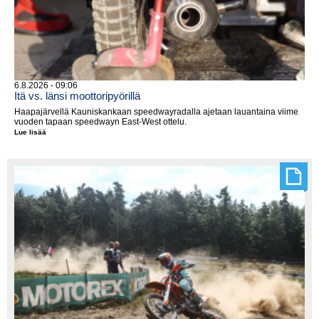
6.8.2026 - 09:06
Itä vs. länsi moottoripyörillä
Haapajärvellä Kauniskankaan speedwayradalla ajetaan lauantaina viime
vuoden tapaan speedwayn East-West ottelu.
Lue lisää
Itä
vs.
länsi
moottoripyörillä