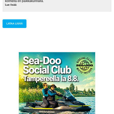
kolmella eri paikkakunnalla.
Lue lisää
Shercon
koeajoja
elokuussa
LATAA LISÄÄ