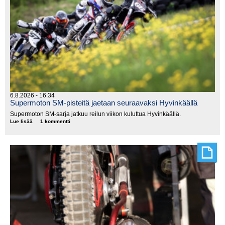
6.8.2026 - 16:34
Supermoton SM-pisteitä jaetaan seuraavaksi Hyvinkäällä
Supermoton SM-sarja jatkuu reilun viikon kuluttua Hyvinkäällä.
Lue lisää
Supermoton
1 kommentti
SM-
pisteitä
jaetaan
seuraavaksi
Hyvinkäällä