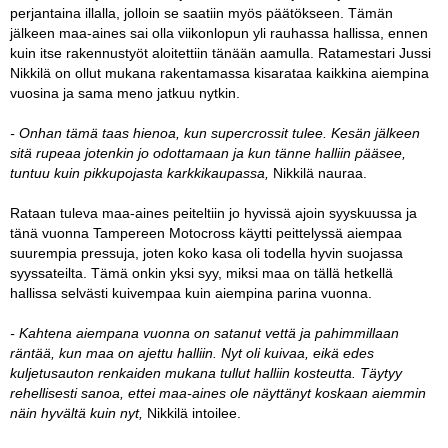
perjantaina illalla, jolloin se saatiin myös päätökseen. Tämän
jälkeen maa-aines sai olla viikonlopun yli rauhassa hallissa, ennen
kuin itse rakennustyöt aloitettiin tänään aamulla. Ratamestari Jussi
Nikkilä on ollut mukana rakentamassa kisarataa kaikkina aiempina
vuosina ja sama meno jatkuu nytkin.
- Onhan tämä taas hienoa, kun supercrossit tulee. Kesän jälkeen
sitä rupeaa jotenkin jo odottamaan ja kun tänne halliin pääsee,
tuntuu kuin pikkupojasta karkkikaupassa,
Nikkilä nauraa.
Rataan tuleva maa-aines peiteltiin jo hyvissä ajoin syyskuussa ja
tänä vuonna Tampereen Motocross käytti peittelyssä aiempaa
suurempia pressuja, joten koko kasa oli todella hyvin suojassa
syyssateilta. Tämä onkin yksi syy, miksi maa on tällä hetkellä
hallissa selvästi kuivempaa kuin aiempina parina vuonna.
- Kahtena aiempana vuonna on satanut vettä ja pahimmillaan
räntää, kun maa on ajettu halliin. Nyt oli kuivaa, eikä edes
kuljetusauton renkaiden mukana tullut halliin kosteutta. Täytyy
rehellisesti sanoa, ettei maa-aines ole näyttänyt koskaan aiemmin
näin hyvältä kuin nyt,
Nikkilä intoilee.