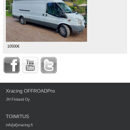
10500€
Xracing OFFROADPro
JH Finland Oy
TOIMITUS
info[at]xracing.fi