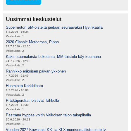
Uusimmat keskustelut
Supermoton SM-pisteitä jaetaan seuraavaksi Hyvinkäällä
6.8.2026 - 16:34
Vastauksia:
1
2026 Classic Motocross, Pippo
27.7.2026 - 12:30
Vastauksia:
2
Kaksi suomalaista Loketissa, MM-taistelu käy kuumana
24.7.2026 - 12:00
Vastauksia:
2
Rannikko erikoisen päivän ykkönen
4.7.2026 - 21:49
Vastauksia:
2
Huomioita Karkkilasta
1.7.2026 - 18:00
Vastauksia:
2
Prätkäporukat loistivat Tahkolla
1.7.2026 - 12:30
Vastauksia:
1
Pastrana hyppää voltin Valkoisen talon takapihalla
10.6.2026 - 20:13
Vastauksia:
1
Vuoden 2027 Kawasaki KX- ja KLX-nuorisomallisto esitelty