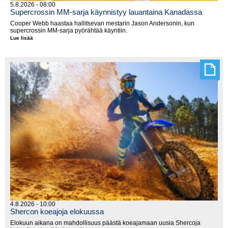
5.8.2026 - 08:00
Supercrossin MM-sarja käynnistyy lauantaina Kanadassa
Cooper Webb haastaa hallitsevan mestarin Jason Andersonin, kun
supercrossin MM-sarja pyörähtää käyntiin.
Lue lisää
Supercrossin
MM-
sarja
käynnistyy
lauantaina
Kanadassa
4.8.2026 - 10:00
Shercon koeajoja elokuussa
Elokuun aikana on mahdollisuus päästä koeajamaan uusia Shercoja