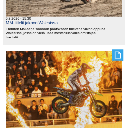
5.8.2026 - 15:30
MM-tittelit jakoon Walesissa
Enduron MM-sarja saadaan päätökseen tulevana viikonloppuna
Walesissa, jossa on vielä usea mestaruus vailla omistajaa.
Lue lisää
MM-
tittelit
jakoon
Walesissa