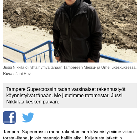
Vaihda salasana
MUUT LAJIT
YLEISTÄ ALALTA
LUE DIGILEHDET
ASIAKASPALVELU JA
OHJEET
Jussi Nikkilä oli yhtä hymyä tänään Tampereen Messu- ja Urheilukeskuksessa.
MEDIATIEDOT
Kuva
Jani Hovi
YHTEYSTIEDOT
Tampere Supercrossin radan varsinaiset rakennustyöt
käynnistyivät tänään. Me jututimme ratamestari Jussi
Nikkilää kesken päivän.
Tampere Supercrossin radan rakentaminen käynnistyi viime viikon
torstai-iltana, jolloin maanajo halliin alkoi. Kuljetusta jatkettiin