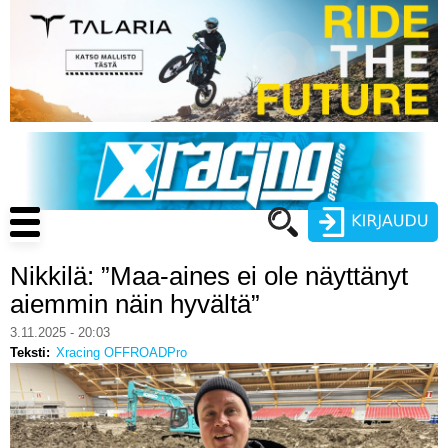
Hyppää
pääsisältöön
Main
navigation
Nikkilä: ”Maa-aines ei ole näyttänyt
Käyttäjätunnus
aiemmin näin hyvältä”
Salasana
3.11.2025 - 20:03
ENDURO
Teksti
Xracing OFFROADPro
MOTOCROSS
CROSS COUNTRY
Luo uusi käyttäjätili