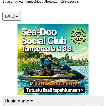
Salasanan vaihtamisohjeet lähetetään sähköpostiisi.
Vaihda salasana
MUUT LAJIT
YLEISTÄ ALALTA
LUE DIGILEHDET
ASIAKASPALVELU JA
OHJEET
MEDIATIEDOT
YHTEYSTIEDOT
Uusin numero