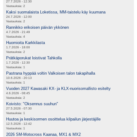
27.7.2026 - 12:30
Vastauksia:
2
Kaksi suomalaista Loketissa, MM-taistelu käy kuumana
24.7.2026 - 12:00
Vastauksia:
2
Rannikko erikoisen päivän ykkönen
4.7.2026 - 21:49
Vastauksia:
4
Huomioita Karkkilasta
1.7.2026 - 18:00
Vastauksia:
2
Prätkäporukat loistivat Tahkolla
1.7.2026 - 12:30
Vastauksia:
1
Pastrana hyppää voltin Valkoisen talon takapihalla
10.6.2026 - 20:13
Vastauksia:
1
Vuoden 2027 Kawasaki KX- ja KLX-nuorisomallisto esitelty
4.6.2026 - 08:45
Vastauksia:
2
Koivisto: "Oksennus suuhun"
27.5.2026 - 07:30
Vastauksia:
1
Huutoa ja keskisormen osoittelua kilpailun järjestäjille
12.5.2026 - 12:42
Vastauksia:
1
2026 SM-Motocross Kaanaa, MX1 & MX2