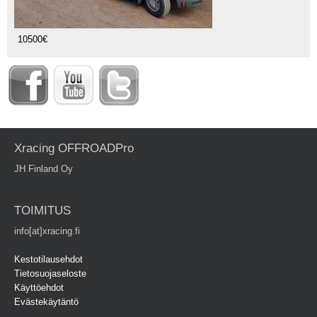
10500€
Xracing OFFROADPro
JH Finland Oy
TOIMITUS
info[at]xracing.fi
Kestotilausehdot
Tietosuojaseloste
Käyttöehdot
Evästekäytäntö