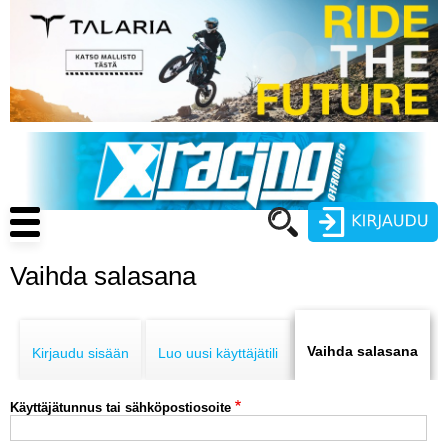
Hyppää
pääsisältöön
Main
navigation
Vaihda salasana
Käyttäjätunnus
Primary
Salasana
ENDURO
tabs
Vaihda salasana
Kirjaudu sisään
Luo uusi käyttäjätili
MOTOCROSS
Käyttäjätunnus tai sähköpostiosoite
CROSS COUNTRY
Luo uusi käyttäjätili