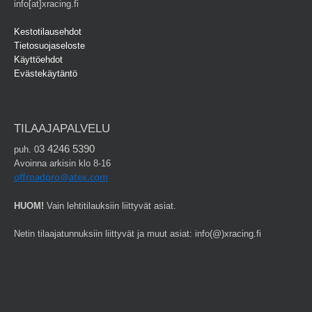
info[at]xracing.fi
Kestotilausehdot
Tietosuojaseloste
Käyttöehdot
Evästekäytäntö
TILAAJAPALVELU
3 4246 5390
puh. 0
Avoinna arkisin klo 8-16
offroadpro@atex.com
HUOM!
Vain lehtitilauksiin liittyvät asiat.
Netin tilaajatunnuksiin liittyvät ja muut asiat: info(@)xracing.fi