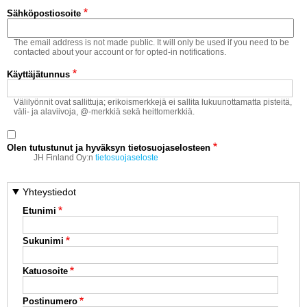
Vaihda salasana
Sähköpostiosoite
MUUT LAJIT
The email address is not made public. It will only be used if you need to be
YLEISTÄ ALALTA
contacted about your account or for opted-in notifications.
Käyttäjätunnus
LUE DIGILEHDET
Välilyönnit ovat sallittuja; erikoismerkkejä ei sallita lukuunottamatta pisteitä,
väli- ja alaviivoja, @-merkkiä sekä heittomerkkiä.
ASIAKASPALVELU JA
OHJEET
Olen tutustunut ja hyväksyn tietosuojaselosteen
MEDIATIEDOT
JH Finland Oy:n
tietosuojaseloste
YHTEYSTIEDOT
Yhteystiedot
Etunimi
Sukunimi
Katuosoite
Postinumero