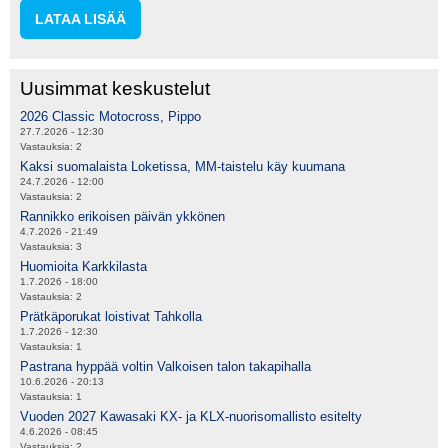
LATAA LISÄÄ
Uusimmat keskustelut
2026 Classic Motocross, Pippo
27.7.2026 - 12:30
Vastauksia:
2
Kaksi suomalaista Loketissa, MM-taistelu käy kuumana
24.7.2026 - 12:00
Vastauksia:
2
Rannikko erikoisen päivän ykkönen
4.7.2026 - 21:49
Vastauksia:
3
Huomioita Karkkilasta
1.7.2026 - 18:00
Vastauksia:
2
Prätkäporukat loistivat Tahkolla
1.7.2026 - 12:30
Vastauksia:
1
Pastrana hyppää voltin Valkoisen talon takapihalla
10.6.2026 - 20:13
Vastauksia:
1
Vuoden 2027 Kawasaki KX- ja KLX-nuorisomallisto esitelty
4.6.2026 - 08:45
Vastauksia:
2