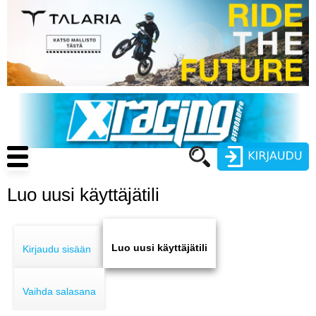
Hyppää
pääsisältöön
Main
navigation
Luo uusi käyttäjätili
Käyttäjätunnus
Primary
Salasana
ENDURO
tabs
Luo uusi käyttäjätili
Kirjaudu sisään
MOTOCROSS
Vaihda salasana
CROSS COUNTRY
Luo uusi käyttäjätili