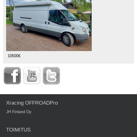
10500€
Xracing OFFROADPro
JH Finland Oy
TOIMITUS