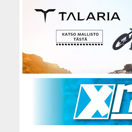
Hyppää
pääsisältöön