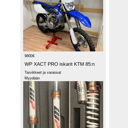
9800€
WP XACT PRO iskarit KTM 85:n
Tarvikkeet ja varaosat
Myydään