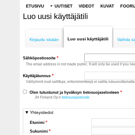
Main
ETUSIVU
UUTISET
VIDEOT
KUVAT
FOORU
navigation
Luo uusi käyttäjätili
Primary
tabs
Luo uusi käyttäjätili
Kirjaudu sisään
Vaihda s
Sähköpostiosoite
The email address is not made public. It will only be used if you ne
Käyttäjätunnus
Välilyönnit ovat sallittuja; erikoismerkkejä ei sallita lukuunottamatta
Olen tutustunut ja hyväksyn tietosuojaselosteen
JH Finland Oy:n
tietosuojaseloste
Yhteystiedot
Etunimi
Sukunimi