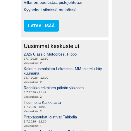
Villanen puolustaa pistejohtoaan
Kyyneleet silmissä metsässä
LATAA LISÄÄ
Uusimmat keskustelut
2026 Classic Motocross, Pippo
27.7.2026 - 12:30
Vastauksia:
2
Kaksi suomalaista Loketissa, MM-taistelu käy
kuumana
24.7.2026 - 12:00
Vastauksia:
2
Rannikko erikoisen päivän ykkönen
4.7.2026 - 21:49
Vastauksia:
2
Huomioita Karkkilasta
1.7.2026 - 18:00
Vastauksia:
2
Prätkäporukat loistivat Tahkolla
1.7.2026 - 12:30
Vastauksia:
1