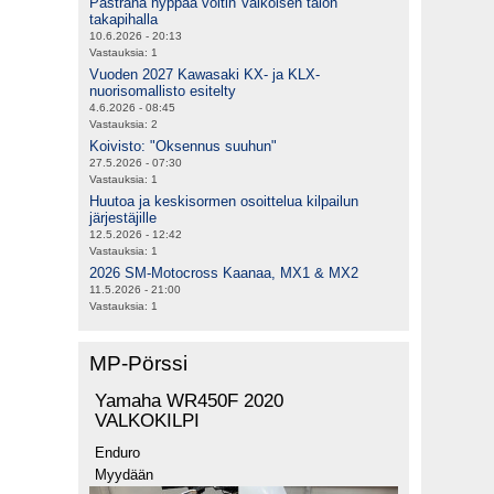
Pastrana hyppää voltin Valkoisen talon
takapihalla
10.6.2026 - 20:13
Vastauksia:
1
Vuoden 2027 Kawasaki KX- ja KLX-
nuorisomallisto esitelty
4.6.2026 - 08:45
Vastauksia:
2
Koivisto: "Oksennus suuhun"
27.5.2026 - 07:30
Vastauksia:
1
Huutoa ja keskisormen osoittelua kilpailun
järjestäjille
12.5.2026 - 12:42
Vastauksia:
1
2026 SM-Motocross Kaanaa, MX1 & MX2
11.5.2026 - 21:00
Vastauksia:
1
MP-Pörssi
Yamaha WR450F 2020
VALKOKILPI
Enduro
Myydään