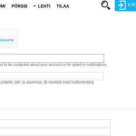
MI
PÖRSSI
LEHTI
TILAA
Käyttäjätunnus
Salasana
alasana
ed to be contacted about your account or for opted-in notifications.
Luo uusi käyttäjätili
Vaihda salasana
 pisteitä, väli- ja alaviivoja, @-merkkiä sekä heittomerkkiä.