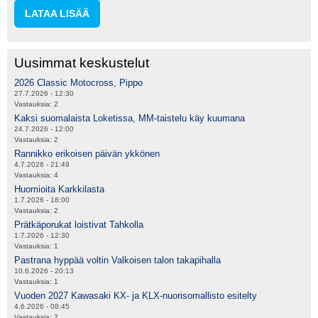
LATAA LISÄÄ
Uusimmat keskustelut
2026 Classic Motocross, Pippo
27.7.2026 - 12:30
Vastauksia:
2
Kaksi suomalaista Loketissa, MM-taistelu käy kuumana
24.7.2026 - 12:00
Vastauksia:
2
Rannikko erikoisen päivän ykkönen
4.7.2026 - 21:49
Vastauksia:
4
Huomioita Karkkilasta
1.7.2026 - 18:00
Vastauksia:
2
Prätkäporukat loistivat Tahkolla
1.7.2026 - 12:30
Vastauksia:
1
Pastrana hyppää voltin Valkoisen talon takapihalla
10.6.2026 - 20:13
Vastauksia:
1
Vuoden 2027 Kawasaki KX- ja KLX-nuorisomallisto esitelty
4.6.2026 - 08:45
Vastauksia:
2