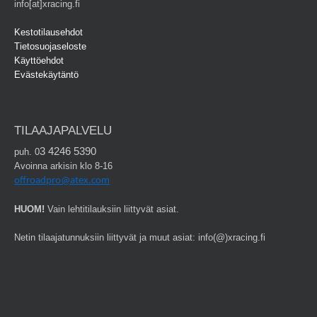
info[at]xracing.fi
Kestotilausehdot
Tietosuojaseloste
Käyttöehdot
Evästekäytäntö
TILAAJAPALVELU
3 4246 5390
puh. 0
Avoinna arkisin klo 8-16
offroadpro@atex.com
HUOM!
Vain lehtitilauksiin liittyvät asiat.
Netin tilaajatunnuksiin liittyvät ja muut asiat: info(@)xracing.fi