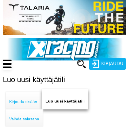
Hyppää
pääsisältöön
Main
navigation
Luo uusi käyttäjätili
Käyttäjätunnus
Primary
Salasana
ENDURO
tabs
Luo uusi käyttäjätili
Kirjaudu sisään
MOTOCROSS
Vaihda salasana
CROSS COUNTRY
Luo uusi käyttäjätili