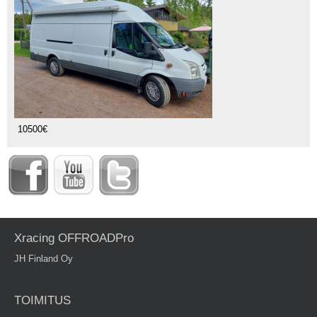
10500€
Xracing OFFROADPro
JH Finland Oy
TOIMITUS