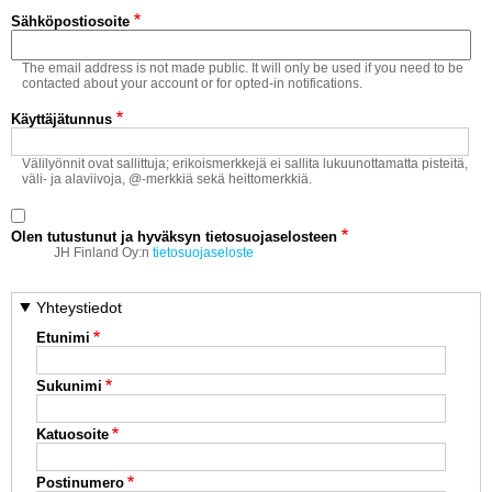
Vaihda salasana
Sähköpostiosoite
MUUT LAJIT
The email address is not made public. It will only be used if you need to be
YLEISTÄ ALALTA
contacted about your account or for opted-in notifications.
Käyttäjätunnus
LUE DIGILEHDET
Välilyönnit ovat sallittuja; erikoismerkkejä ei sallita lukuunottamatta pisteitä,
väli- ja alaviivoja, @-merkkiä sekä heittomerkkiä.
ASIAKASPALVELU JA
OHJEET
Olen tutustunut ja hyväksyn tietosuojaselosteen
MEDIATIEDOT
JH Finland Oy:n
tietosuojaseloste
YHTEYSTIEDOT
Yhteystiedot
Etunimi
Sukunimi
Katuosoite
Postinumero