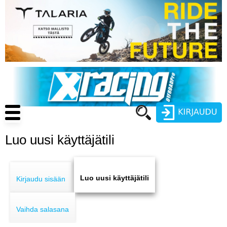
Hyppää
pääsisältöön
Main
navigation
Luo uusi käyttäjätili
Käyttäjätunnus
Primary
Salasana
ENDURO
tabs
Luo uusi käyttäjätili
Kirjaudu sisään
MOTOCROSS
Vaihda salasana
CROSS COUNTRY
Luo uusi käyttäjätili