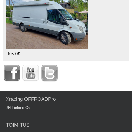
10500€
Xracing OFFROADPro
JH Finland Oy
TOIMITUS