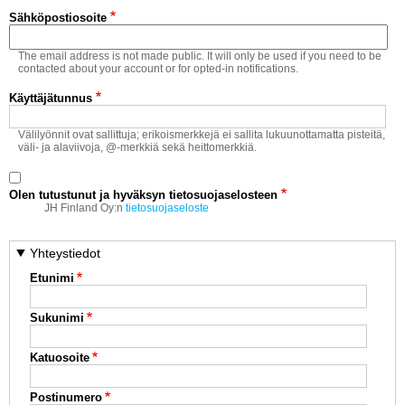
Vaihda salasana
Sähköpostiosoite
MUUT LAJIT
The email address is not made public. It will only be used if you need to be
YLEISTÄ ALALTA
contacted about your account or for opted-in notifications.
Käyttäjätunnus
LUE DIGILEHDET
Välilyönnit ovat sallittuja; erikoismerkkejä ei sallita lukuunottamatta pisteitä,
väli- ja alaviivoja, @-merkkiä sekä heittomerkkiä.
ASIAKASPALVELU JA
OHJEET
Olen tutustunut ja hyväksyn tietosuojaselosteen
MEDIATIEDOT
JH Finland Oy:n
tietosuojaseloste
YHTEYSTIEDOT
Yhteystiedot
Etunimi
Sukunimi
Katuosoite
Postinumero