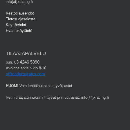
info[at]xracing.fi
Kestotilausehdot
Tietosuojaseloste
Käyttöehdot
Evästekäytäntö
TILAAJAPALVELU
3 4246 5390
puh. 0
Avoinna arkisin klo 8-16
offroadpro@atex.com
HUOM!
Vain lehtitilauksiin liittyvät asiat.
Netin tilaajatunnuksiin liittyvät ja muut asiat: info(@)xracing.fi