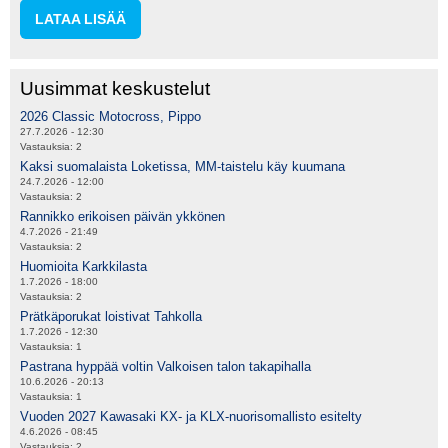
LATAA LISÄÄ
Uusimmat keskustelut
2026 Classic Motocross, Pippo
27.7.2026 - 12:30
Vastauksia:
2
Kaksi suomalaista Loketissa, MM-taistelu käy kuumana
24.7.2026 - 12:00
Vastauksia:
2
Rannikko erikoisen päivän ykkönen
4.7.2026 - 21:49
Vastauksia:
2
Huomioita Karkkilasta
1.7.2026 - 18:00
Vastauksia:
2
Prätkäporukat loistivat Tahkolla
1.7.2026 - 12:30
Vastauksia:
1
Pastrana hyppää voltin Valkoisen talon takapihalla
10.6.2026 - 20:13
Vastauksia:
1
Vuoden 2027 Kawasaki KX- ja KLX-nuorisomallisto esitelty
4.6.2026 - 08:45
Vastauksia:
2