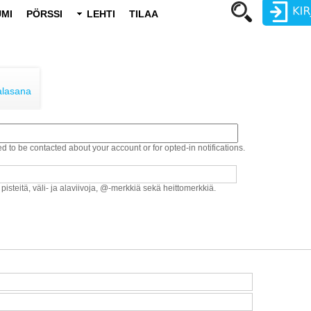
MI
PÖRSSI
LEHTI
TILAA
Käyttäjätunnus
Salasana
alasana
ed to be contacted about your account or for opted-in notifications.
Luo uusi käyttäjätili
Vaihda salasana
 pisteitä, väli- ja alaviivoja, @-merkkiä sekä heittomerkkiä.