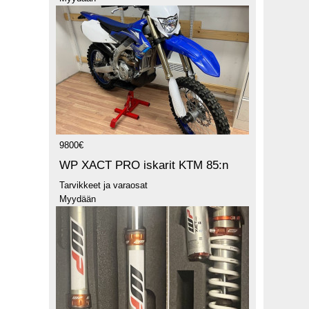
9800€
WP XACT PRO iskarit KTM 85:n
Tarvikkeet ja varaosat
Myydään