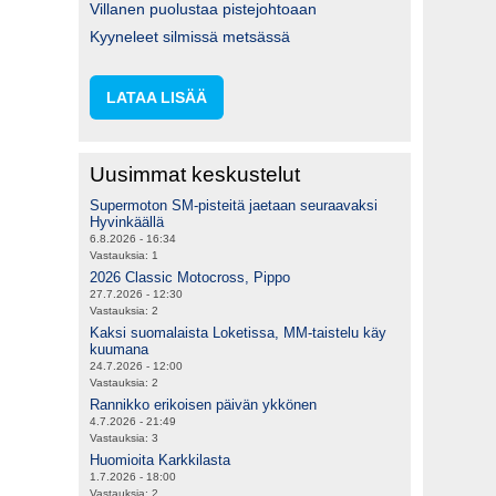
Villanen puolustaa pistejohtoaan
Kyyneleet silmissä metsässä
LATAA LISÄÄ
Uusimmat keskustelut
Supermoton SM-pisteitä jaetaan seuraavaksi
Hyvinkäällä
6.8.2026 - 16:34
Vastauksia:
1
2026 Classic Motocross, Pippo
27.7.2026 - 12:30
Vastauksia:
2
Kaksi suomalaista Loketissa, MM-taistelu käy
kuumana
24.7.2026 - 12:00
Vastauksia:
2
Rannikko erikoisen päivän ykkönen
4.7.2026 - 21:49
Vastauksia:
3
Huomioita Karkkilasta
1.7.2026 - 18:00
Vastauksia:
2