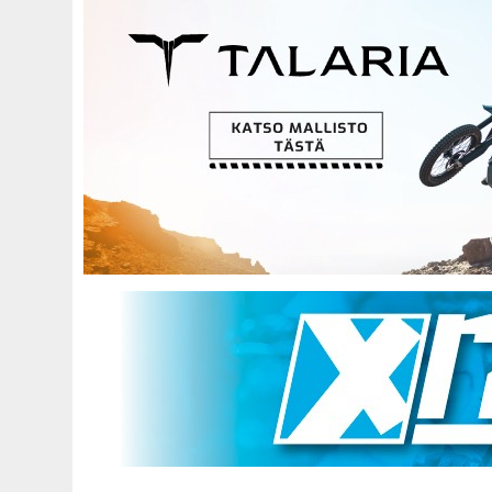
Hyppää
pääsisältöön