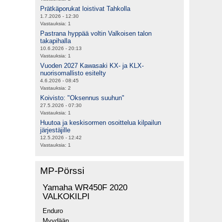
Prätkäporukat loistivat Tahkolla
1.7.2026 - 12:30
Vastauksia:
1
Pastrana hyppää voltin Valkoisen talon
takapihalla
10.6.2026 - 20:13
Vastauksia:
1
Vuoden 2027 Kawasaki KX- ja KLX-
nuorisomallisto esitelty
4.6.2026 - 08:45
Vastauksia:
2
Koivisto: "Oksennus suuhun"
27.5.2026 - 07:30
Vastauksia:
1
Huutoa ja keskisormen osoittelua kilpailun
järjestäjille
12.5.2026 - 12:42
Vastauksia:
1
MP-Pörssi
Yamaha WR450F 2020
VALKOKILPI
Enduro
Myydään