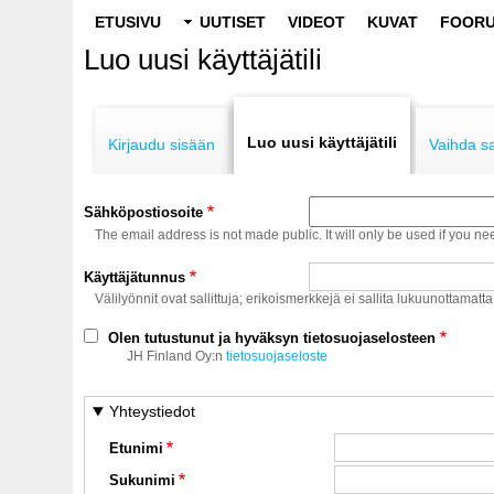
Main
ETUSIVU
UUTISET
VIDEOT
KUVAT
FOORU
navigation
Luo uusi käyttäjätili
Primary
tabs
Luo uusi käyttäjätili
Kirjaudu sisään
Vaihda s
Sähköpostiosoite
The email address is not made public. It will only be used if you ne
Käyttäjätunnus
Välilyönnit ovat sallittuja; erikoismerkkejä ei sallita lukuunottamatta
Olen tutustunut ja hyväksyn tietosuojaselosteen
JH Finland Oy:n
tietosuojaseloste
Yhteystiedot
Etunimi
Sukunimi