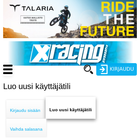
Hyppää
pääsisältöön
Main
navigation
Luo uusi käyttäjätili
Käyttäjätunnus
Primary
Salasana
ENDURO
tabs
Luo uusi käyttäjätili
Kirjaudu sisään
MOTOCROSS
Vaihda salasana
CROSS COUNTRY
Luo uusi käyttäjätili