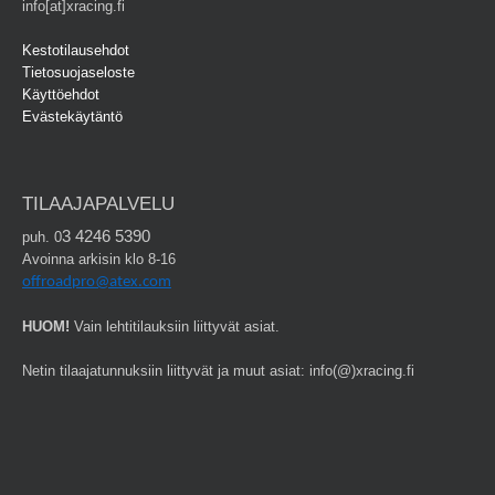
info[at]xracing.fi
Kestotilausehdot
Tietosuojaseloste
Käyttöehdot
Evästekäytäntö
TILAAJAPALVELU
3 4246 5390
puh. 0
Avoinna arkisin klo 8-16
offroadpro@atex.com
HUOM!
Vain lehtitilauksiin liittyvät asiat.
Netin tilaajatunnuksiin liittyvät ja muut asiat: info(@)xracing.fi