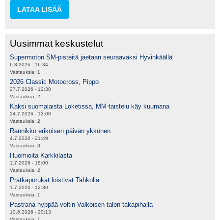
LATAA LISÄÄ
Uusimmat keskustelut
Supermoton SM-pisteitä jaetaan seuraavaksi Hyvinkäällä
6.8.2026 - 16:34
Vastauksia:
1
2026 Classic Motocross, Pippo
27.7.2026 - 12:30
Vastauksia:
2
Kaksi suomalaista Loketissa, MM-taistelu käy kuumana
24.7.2026 - 12:00
Vastauksia:
2
Rannikko erikoisen päivän ykkönen
4.7.2026 - 21:49
Vastauksia:
3
Huomioita Karkkilasta
1.7.2026 - 18:00
Vastauksia:
2
Prätkäporukat loistivat Tahkolla
1.7.2026 - 12:30
Vastauksia:
1
Pastrana hyppää voltin Valkoisen talon takapihalla
10.6.2026 - 20:13
Vastauksia:
1