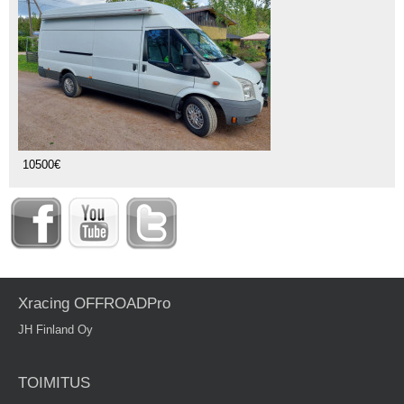
10500€
Xracing OFFROADPro
JH Finland Oy
TOIMITUS