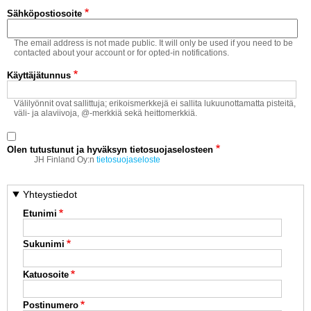
Vaihda salasana
Sähköpostiosoite
MUUT LAJIT
The email address is not made public. It will only be used if you need to be
YLEISTÄ ALALTA
contacted about your account or for opted-in notifications.
Käyttäjätunnus
LUE DIGILEHDET
Välilyönnit ovat sallittuja; erikoismerkkejä ei sallita lukuunottamatta pisteitä,
väli- ja alaviivoja, @-merkkiä sekä heittomerkkiä.
ASIAKASPALVELU JA
OHJEET
Olen tutustunut ja hyväksyn tietosuojaselosteen
MEDIATIEDOT
JH Finland Oy:n
tietosuojaseloste
YHTEYSTIEDOT
Yhteystiedot
Etunimi
Sukunimi
Katuosoite
Postinumero