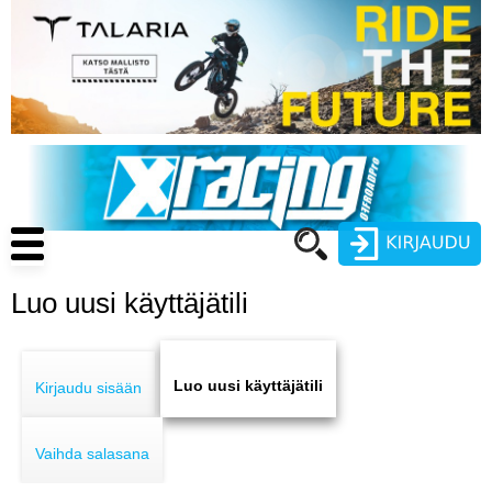
Hyppää
pääsisältöön
Main
navigation
Luo uusi käyttäjätili
Käyttäjätunnus
Primary
Salasana
ENDURO
tabs
Luo uusi käyttäjätili
Kirjaudu sisään
MOTOCROSS
Vaihda salasana
CROSS COUNTRY
Luo uusi käyttäjätili