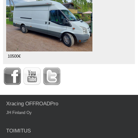
10500€
Xracing OFFROADPro
JH Finland Oy
TOIMITUS