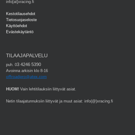
info[at]xracing.fi
Kestotilausehdot
Tietosuojaseloste
Käyttöehdot
Evästekäytäntö
TILAAJAPALVELU
3 4246 5390
puh. 0
Avoinna arkisin klo 8-16
offroadpro@atex.com
HUOM!
Vain lehtitilauksiin liittyvät asiat.
Netin tilaajatunnuksiin liittyvät ja muut asiat: info(@)xracing.fi