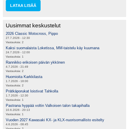
LATAA LISÄÄ
Uusimmat keskustelut
2026 Classic Motocross, Pippo
27.7.2026 - 12:30
Vastauksia:
2
Kaksi suomalaista Loketissa, MM-taistelu käy kuumana
24.7.2026 - 12:00
Vastauksia:
1
Rannikko erikoisen päivän ykkönen
4.7.2026 - 21:49
Vastauksia:
2
Huomioita Karkkilasta
1.7.2026 - 18:00
Vastauksia:
2
Prätkäporukat loistivat Tahkolla
1.7.2026 - 12:30
Vastauksia:
1
Pastrana hyppää voltin Valkoisen talon takapihalla
10.6.2026 - 20:13
Vastauksia:
1
Vuoden 2027 Kawasaki KX- ja KLX-nuorisomallisto esitelty
4.6.2026 - 08:45
Vastauksia:
2