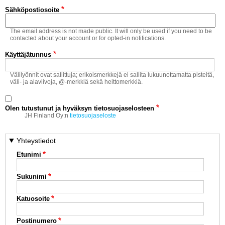
Vaihda salasana
Sähköpostiosoite
MUUT LAJIT
The email address is not made public. It will only be used if you need to be
YLEISTÄ ALALTA
contacted about your account or for opted-in notifications.
Käyttäjätunnus
LUE DIGILEHDET
Välilyönnit ovat sallittuja; erikoismerkkejä ei sallita lukuunottamatta pisteitä,
väli- ja alaviivoja, @-merkkiä sekä heittomerkkiä.
ASIAKASPALVELU JA
OHJEET
Olen tutustunut ja hyväksyn tietosuojaselosteen
MEDIATIEDOT
JH Finland Oy:n
tietosuojaseloste
YHTEYSTIEDOT
Yhteystiedot
Etunimi
Sukunimi
Katuosoite
Postinumero