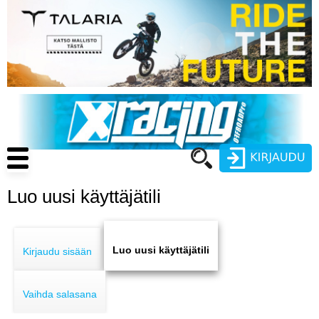
Hyppää
pääsisältöön
Main
navigation
Luo uusi käyttäjätili
Käyttäjätunnus
Primary
Salasana
ENDURO
tabs
Luo uusi käyttäjätili
Kirjaudu sisään
MOTOCROSS
Vaihda salasana
CROSS COUNTRY
Luo uusi käyttäjätili