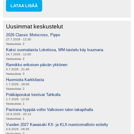
LATAA LISÄÄ
Uusimmat keskustelut
2026 Classic Motocross, Pippo
27.7.2026 - 12:30
Vastauksia:
2
Kaksi suomalaista Loketissa, MM-taistelu käy kuumana
24.7.2026 - 12:00
Vastauksia:
2
Rannikko erikoisen päivän ykkönen
4.7.2026 - 21:49
Vastauksia:
3
Huomioita Karkkilasta
1.7.2026 - 18:00
Vastauksia:
2
Prätkäporukat loistivat Tahkolla
1.7.2026 - 12:30
Vastauksia:
1
Pastrana hyppää voltin Valkoisen talon takapihalla
10.6.2026 - 20:13
Vastauksia:
1
Vuoden 2027 Kawasaki KX- ja KLX-nuorisomallisto esitelty
4.6.2026 - 08:45
Vastauksia:
2