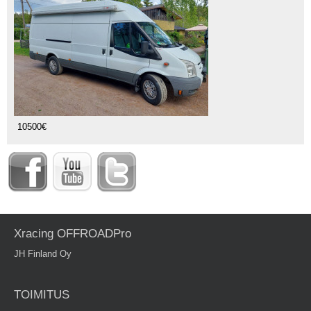
10500€
Xracing OFFROADPro
JH Finland Oy
TOIMITUS