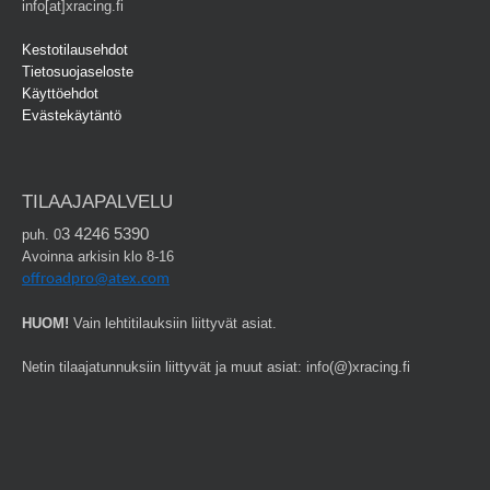
info[at]xracing.fi
Kestotilausehdot
Tietosuojaseloste
Käyttöehdot
Evästekäytäntö
TILAAJAPALVELU
3 4246 5390
puh. 0
Avoinna arkisin klo 8-16
offroadpro@atex.com
HUOM!
Vain lehtitilauksiin liittyvät asiat.
Netin tilaajatunnuksiin liittyvät ja muut asiat: info(@)xracing.fi