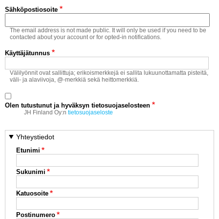
Vaihda salasana
Sähköpostiosoite
MUUT LAJIT
The email address is not made public. It will only be used if you need to be
YLEISTÄ ALALTA
contacted about your account or for opted-in notifications.
Käyttäjätunnus
LUE DIGILEHDET
Välilyönnit ovat sallittuja; erikoismerkkejä ei sallita lukuunottamatta pisteitä,
väli- ja alaviivoja, @-merkkiä sekä heittomerkkiä.
ASIAKASPALVELU JA
OHJEET
Olen tutustunut ja hyväksyn tietosuojaselosteen
MEDIATIEDOT
JH Finland Oy:n
tietosuojaseloste
YHTEYSTIEDOT
Yhteystiedot
Etunimi
Sukunimi
Katuosoite
Postinumero