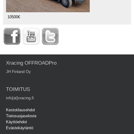
10500€
Xracing OFFROADPro
JH Finland Oy
TOIMITUS
info[at]xracing.fi
Kestotilausehdot
Tietosuojaseloste
Käyttöehdot
Evästekäytäntö