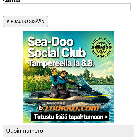
Salasana
MUUT LAJIT
YLEISTÄ ALALTA
LUE DIGILEHDET
ASIAKASPALVELU JA
OHJEET
MEDIATIEDOT
YHTEYSTIEDOT
Uusin numero