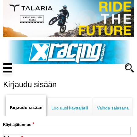
Hyppää
pääsisältöön
Main
navigation
Kirjaudu sisään
Primary
ENDURO
tabs
Kirjaudu sisään
Luo uusi käyttäjätili
Vaihda salasana
MOTOCROSS
Käyttäjätunnus
CROSS COUNTRY