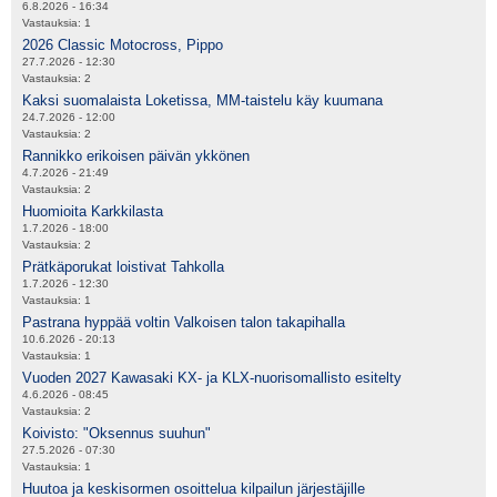
6.8.2026 - 16:34
Vastauksia:
1
2026 Classic Motocross, Pippo
27.7.2026 - 12:30
Vastauksia:
2
Kaksi suomalaista Loketissa, MM-taistelu käy kuumana
24.7.2026 - 12:00
Vastauksia:
2
Rannikko erikoisen päivän ykkönen
4.7.2026 - 21:49
Vastauksia:
2
Huomioita Karkkilasta
1.7.2026 - 18:00
Vastauksia:
2
Prätkäporukat loistivat Tahkolla
1.7.2026 - 12:30
Vastauksia:
1
Pastrana hyppää voltin Valkoisen talon takapihalla
10.6.2026 - 20:13
Vastauksia:
1
Vuoden 2027 Kawasaki KX- ja KLX-nuorisomallisto esitelty
4.6.2026 - 08:45
Vastauksia:
2
Koivisto: "Oksennus suuhun"
27.5.2026 - 07:30
Vastauksia:
1
Huutoa ja keskisormen osoittelua kilpailun järjestäjille