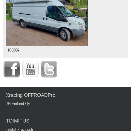
10500€
Xracing OFFROADPro
JH Finland Oy
TOIMITUS
info[at]xracing.fi