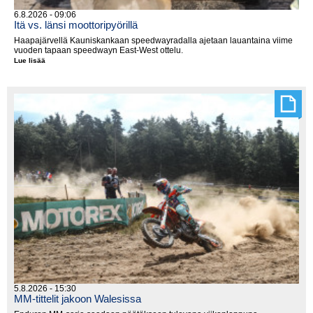
6.8.2026 - 09:06
Itä vs. länsi moottoripyörillä
Haapajärvellä Kauniskankaan speedwayradalla ajetaan lauantaina viime
vuoden tapaan speedwayn East-West ottelu.
Lue lisää
Itä
vs.
länsi
moottoripyörillä
5.8.2026 - 15:30
MM-tittelit jakoon Walesissa