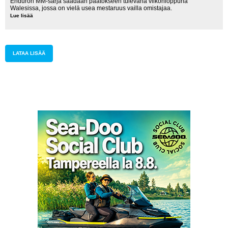
Enduron MM-sarja saadaan päätökseen tulevana viikonloppuna
Walesissa, jossa on vielä usea mestaruus vailla omistajaa.
Lue lisää
MM-
tittelit
jakoon
Walesissa
LATAA LISÄÄ