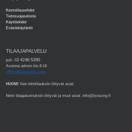
Kestotilausehdot
Tietosuojaseloste
Käyttöehdot
Evästekäytäntö
TILAAJAPALVELU
3 4246 5390
puh. 0
Avoinna arkisin klo 8-16
offroadpro@atex.com
HUOM!
Vain lehtitilauksiin liittyvät asiat.
Netin tilaajatunnuksiin liittyvät ja muut asiat: info(@)xracing.fi