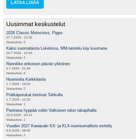
LATAA LISÄÄ
Uusimmat keskustelut
2026 Classic Motocross, Pippo
27.7.2026 - 12:30
Vastauksia:
2
Kaksi suomalaista Loketissa, MM-taistelu käy kuumana
24.7.2026 - 12:00
Vastauksia:
2
Rannikko erikoisen päivän ykkönen
4.7.2026 - 21:49
Vastauksia:
4
Huomioita Karkkilasta
1.7.2026 - 18:00
Vastauksia:
2
Prätkäporukat loistivat Tahkolla
1.7.2026 - 12:30
Vastauksia:
1
Pastrana hyppää voltin Valkoisen talon takapihalla
10.6.2026 - 20:13
Vastauksia:
1
Vuoden 2027 Kawasaki KX- ja KLX-nuorisomallisto esitelty
4.6.2026 - 08:45
Vastauksia:
2