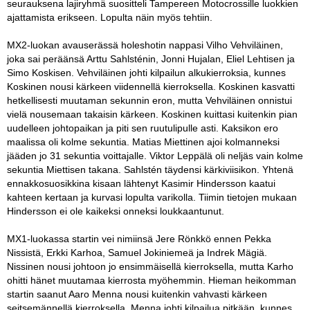
seurauksena lajiryhmä suositteli Tampereen Motocrossille luokkien
ajattamista erikseen. Lopulta näin myös tehtiin.
MX2-luokan avauserässä holeshotin nappasi Vilho Vehviläinen,
joka sai peräänsä Arttu Sahlsténin, Jonni Hujalan, Eliel Lehtisen ja
Simo Koskisen. Vehviläinen johti kilpailun alkukierroksia, kunnes
Koskinen nousi kärkeen viidennellä kierroksella. Koskinen kasvatti
hetkellisesti muutaman sekunnin eron, mutta Vehviläinen onnistui
vielä nousemaan takaisin kärkeen. Koskinen kuittasi kuitenkin pian
uudelleen johtopaikan ja piti sen ruutulipulle asti. Kaksikon ero
maalissa oli kolme sekuntia. Matias Miettinen ajoi kolmanneksi
jääden jo 31 sekuntia voittajalle. Viktor Leppälä oli neljäs vain kolme
sekuntia Miettisen takana. Sahlstén täydensi kärkiviisikon. Yhtenä
ennakkosuosikkina kisaan lähtenyt Kasimir Hindersson kaatui
kahteen kertaan ja kurvasi lopulta varikolla. Tiimin tietojen mukaan
Hindersson ei ole kaikeksi onneksi loukkaantunut.
MX1-luokassa startin vei nimiinsä Jere Rönkkö ennen Pekka
Nissistä, Erkki Karhoa, Samuel Jokiniemeä ja Indrek Mägiä.
Nissinen nousi johtoon jo ensimmäisellä kierroksella, mutta Karho
ohitti hänet muutamaa kierrosta myöhemmin. Hieman heikomman
startin saanut Aaro Menna nousi kuitenkin vahvasti kärkeen
seitsemännellä kierroksella. Menna johti kilpailua pitkään, kunnes