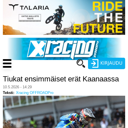
Hyppää
pääsisältöön
Main
navigation
Tiukat ensimmäiset erät Kaanaassa
Käyttäjätunnus
10.5.2026 - 14:29
Teksti
Xracing OFFROADPro
Salasana
ENDURO
MOTOCROSS
CROSS COUNTRY
Luo uusi käyttäjätili