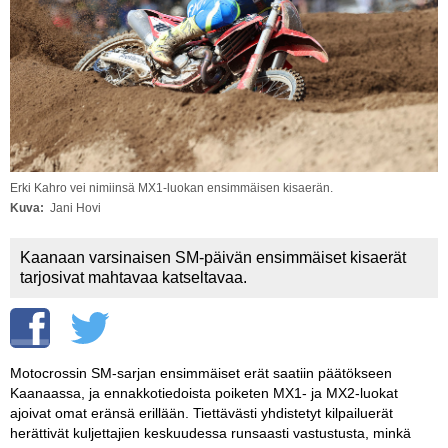
Vaihda salasana
MUUT LAJIT
YLEISTÄ ALALTA
LUE DIGILEHDET
ASIAKASPALVELU JA
OHJEET
Erki Kahro vei nimiinsä MX1-luokan ensimmäisen kisaerän.
Kuva
Jani Hovi
MEDIATIEDOT
Kaanaan varsinaisen SM-päivän ensimmäiset kisaerät
YHTEYSTIEDOT
tarjosivat mahtavaa katseltavaa.
Motocrossin SM-sarjan ensimmäiset erät saatiin päätökseen
Kaanaassa, ja ennakkotiedoista poiketen MX1- ja MX2-luokat
ajoivat omat eränsä erillään. Tiettävästi yhdistetyt kilpailuerät
herättivät kuljettajien keskuudessa runsaasti vastustusta, minkä