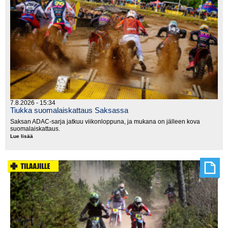
7.8.2026 - 15:34
Tiukka suomalaiskattaus Saksassa
Saksan ADAC-sarja jatkuu viikonloppuna, ja mukana on jälleen kova
suomalaiskattaus.
Lue lisää
Tiukka
suomalaiskattaus
Saksassa