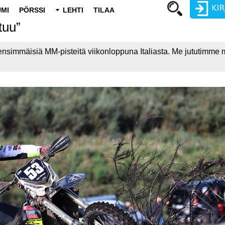
MI
PÖRSSI
LEHTI
TILAA
tuu”
Käyttäjätunnus
immäisiä MM-pisteitä viikonloppuna Italiasta. Me jututimme 
Salasana
Luo uusi käyttäjätili
Vaihda salasana