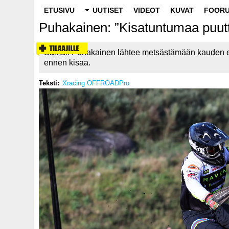
Main
ETUSIVU
UUTISET
VIDEOT
KUVAT
FOORU
navigation
Puhakainen: ”Kisatuntumaa puut
Samuli Puhakainen lähtee metsästämään kauden ens
ennen kisaa.
Teksti
Xracing OFFROADPro