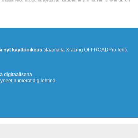
si nyt käyttöoikeus
tilaamalla Xracing OFFROADPro-lehti.
 digitaalisena
neet numerot digilehtinä