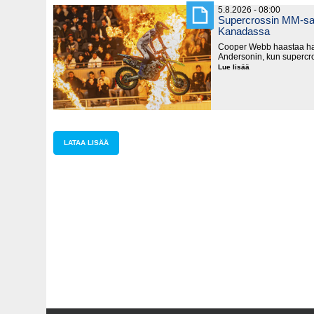
5.8.2026 - 08:00
Supercrossin MM-sar
Kanadassa
Cooper Webb haastaa hal
Andersonin, kun supercro
Lue lisää
Supercrossin
MM-
sarja
käynnistyy
lauantaina
Kanadassa
LATAA LISÄÄ