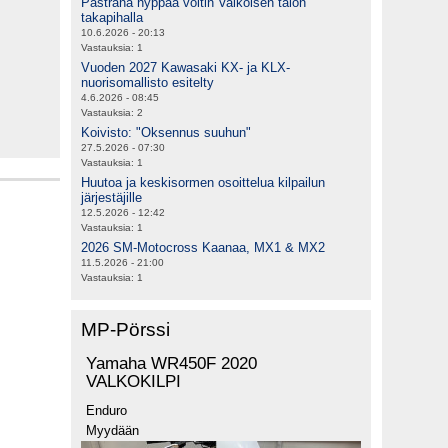
Pastrana hyppää voltin Valkoisen talon
takapihalla
10.6.2026 - 20:13
Vastauksia:
1
Vuoden 2027 Kawasaki KX- ja KLX-
nuorisomallisto esitelty
4.6.2026 - 08:45
Vastauksia:
2
Koivisto: "Oksennus suuhun"
27.5.2026 - 07:30
Vastauksia:
1
Huutoa ja keskisormen osoittelua kilpailun
järjestäjille
12.5.2026 - 12:42
Vastauksia:
1
2026 SM-Motocross Kaanaa, MX1 & MX2
11.5.2026 - 21:00
Vastauksia:
1
MP-Pörssi
Yamaha WR450F 2020
VALKOKILPI
Enduro
Myydään