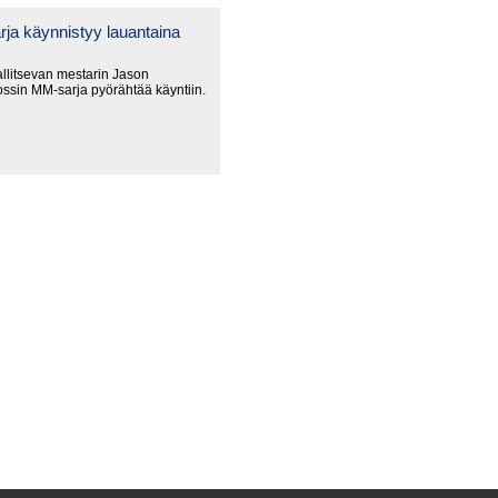
ja käynnistyy lauantaina
litsevan mestarin Jason
ssin MM-sarja pyörähtää käyntiin.