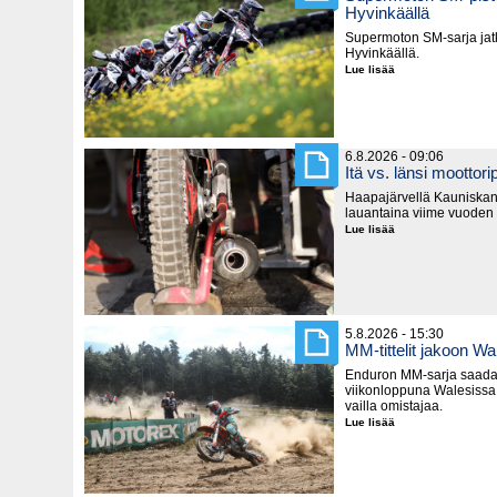
Hyvinkäällä
Supermoton SM-sarja jatk
Hyvinkäällä.
Lue lisää
Supermoton
SM-
pisteitä
jaetaan
seuraavaksi
Hyvinkäällä
6.8.2026 - 09:06
Itä vs. länsi moottorip
Haapajärvellä Kauniska
lauantaina viime vuoden
Lue lisää
Itä
vs.
länsi
moottoripyörillä
5.8.2026 - 15:30
MM-tittelit jakoon Wa
Enduron MM-sarja saada
viikonloppuna Walesissa,
vailla omistajaa.
Lue lisää
MM-
tittelit
jakoon
Walesissa