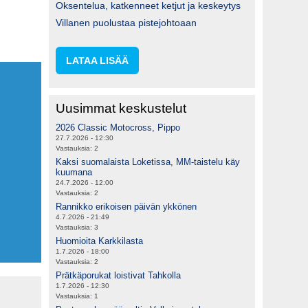
Oksentelua, katkenneet ketjut ja keskeytys
Villanen puolustaa pistejohtoaan
LATAA LISÄÄ
Uusimmat keskustelut
2026 Classic Motocross, Pippo
27.7.2026 - 12:30
Vastauksia:
2
Kaksi suomalaista Loketissa, MM-taistelu käy
kuumana
24.7.2026 - 12:00
Vastauksia:
2
Rannikko erikoisen päivän ykkönen
4.7.2026 - 21:49
Vastauksia:
3
Huomioita Karkkilasta
1.7.2026 - 18:00
Vastauksia:
2
Prätkäporukat loistivat Tahkolla
1.7.2026 - 12:30
Vastauksia:
1