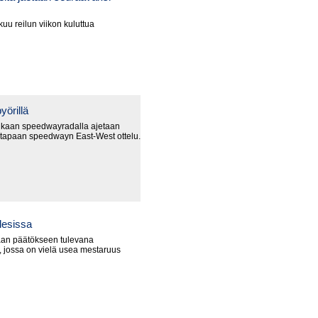
uu reilun viikon kuluttua
yörillä
nkaan speedwayradalla ajetaan
 tapaan speedwayn East-West ottelu.
lesissa
an päätökseen tulevana
 jossa on vielä usea mestaruus