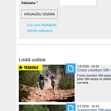
Salasana
Luo uusi käyttäjätili
Vaihda salasana
Lisää uutisia
7.8.2026 - 10:32
Cross countryn SM-s
Cross countryn SM-sarjast
joten SM-sarjaa on jäljel
Lue lisää
Cross
countryn
SM-
sarja
lyhenee
6.8.2026 - 16:34
Supermoton SM-piste