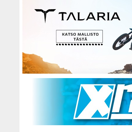
Hyppää
pääsisältöön