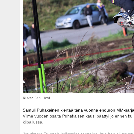
Kuva
Jani Hovi
Samuli Puhakainen kiertää tänä vuonna enduron MM-sarjaa
Viime vuoden osalta Puhakaisen kausi päättyi jo ennen k
kilpailussa.
Jututimme Triumph-kuljettajaa torstaina, kun hän oli tu