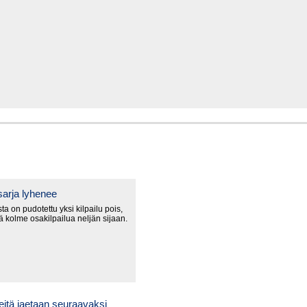
arja lyhenee
a on pudotettu yksi kilpailu pois,
lä kolme osakilpailua neljän sijaan.
itä jaetaan seuraavaksi