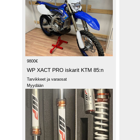
9800€
WP XACT PRO iskarit KTM 85:n
Tarvikkeet ja varaosat
Myydään