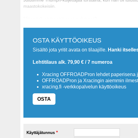
maastokokeisiin.
Miten talven treenit ovat sujuneet?
OSTA KÄYTTÖOIKEUS
Sisältö jota yritit avata on tilaajille.
Hanki itselle
Lehtitilaus alk. 79,90 € / 7 numeroa
Xracing OFFROADPron lehdet paperisena ja
OFFROADPron ja Xracingin aiemmin ilmesty
xracing.fi -verkkopalvelun käyttöoikeus
OSTA
Käyttäjätunnus