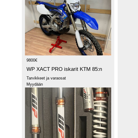
9800€
WP XACT PRO iskarit KTM 85:n
Tarvikkeet ja varaosat
Myydään