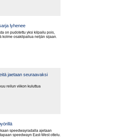
arja lyhenee
a on pudotettu yksi kilpailu pois,
lä kolme osakilpailua neljän sijaan.
itä jaetaan seuraavaksi
uu reilun viikon kuluttua
yörillä
nkaan speedwayradalla ajetaan
 tapaan speedwayn East-West ottelu.