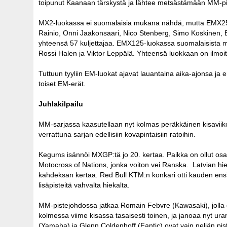
toipunut Kaanaan tärskystä ja lähtee metsästämään MM-pis
MX2-luokassa ei suomalaisia mukana nähdä, mutta EMX250-
Rainio, Onni Jaakonsaari, Nico Stenberg, Simo Koskinen, E
yhteensä 57 kuljettajaa. EMX125-luokassa suomalaisista mu
Rossi Halen ja Viktor Leppälä. Yhteensä luokkaan on ilmoitt
Tuttuun tyyliin EM-luokat ajavat lauantaina aika-ajonsa ja
toiset EM-erät.
Juhlakilpailu
MM-sarjassa kaasutellaan nyt kolmas peräkkäinen kisaviikon
verrattuna sarjan edellisiin kovapintaisiin ratoihin.
Kegums isännöi MXGP:tä jo 20. kertaa. Paikka on ollut os
Motocross of Nations, jonka voiton vei Ranska. Latvian hieko
kahdeksan kertaa. Red Bull KTM:n konkari otti kauden ensi
lisäpisteitä vahvalta hiekalta.
MM-pistejohdossa jatkaa Romain Febvre (Kawasaki), jolla o
kolmessa viime kisassa tasaisesti toinen, ja janoaa nyt ura
(Yamaha) ja Glenn Coldenhoff (Fantic) ovat vain neljän pis