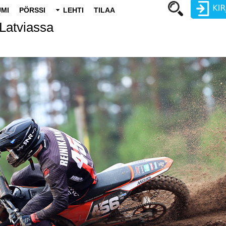
MI
PÖRSSI
LEHTI
TILAA
 Latviassa
Käyttäjätunnus
Salasana
Luo uusi käyttäjätili
Vaihda salasana