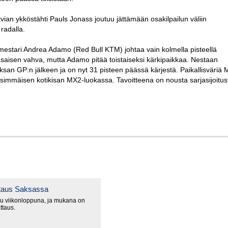
tvian ykköstähti Pauls Jonass joutuu jättämään osakilpailun väliin
radalla.
estari Andrea Adamo (Red Bull KTM) johtaa vain kolmella pisteellä
asaisen vahva, mutta Adamo pitää toistaiseksi kärkipaikkaa. Nestaan
san GP:n jälkeen ja on nyt 31 pisteen päässä kärjestä. Paikallisväriä
nsimmäisen kotikisan MX2-luokassa. Tavoitteena on nousta sarjasijoitus
ttaus Saksassa
u viikonloppuna, ja mukana on
ttaus.