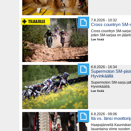
Saksassa
7.8.2026 - 10:32
Cross countryn SM-s
Cross countryn SM-sarjast
joten SM-sarjaa on jäljel
Lue lisää
Cross
countryn
SM-
sarja
lyhenee
6.8.2026 - 16:34
Supermoton SM-piste
Hyvinkäällä
Supermoton SM-sarja jatk
Hyvinkäällä.
Lue lisää
Supermoton
SM-
pisteitä
jaetaan
seuraavaksi
Hyvinkäällä
6.8.2026 - 09:06
Itä vs. länsi moottorip
Haapajärvellä Kauniska
lauantaina viime vuoden