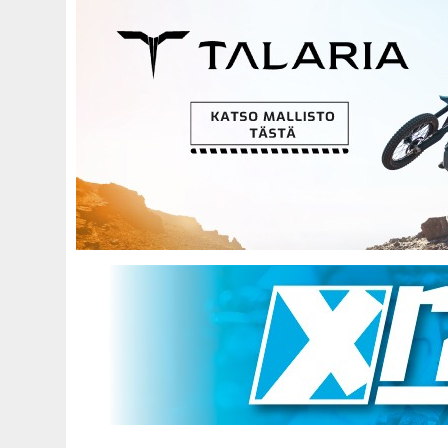
Hyppää
pääsisältöön