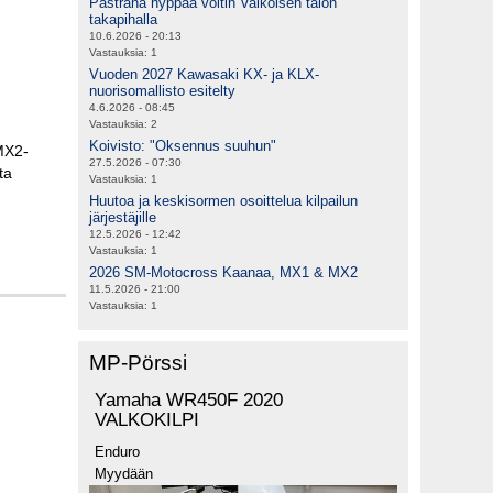
Pastrana hyppää voltin Valkoisen talon
takapihalla
10.6.2026 - 20:13
Vastauksia:
1
Vuoden 2027 Kawasaki KX- ja KLX-
nuorisomallisto esitelty
4.6.2026 - 08:45
Vastauksia:
2
Koivisto: "Oksennus suuhun"
 MX2-
27.5.2026 - 07:30
ta
Vastauksia:
1
Huutoa ja keskisormen osoittelua kilpailun
järjestäjille
12.5.2026 - 12:42
Vastauksia:
1
2026 SM-Motocross Kaanaa, MX1 & MX2
11.5.2026 - 21:00
Vastauksia:
1
MP-Pörssi
Yamaha WR450F 2020
VALKOKILPI
Enduro
Myydään