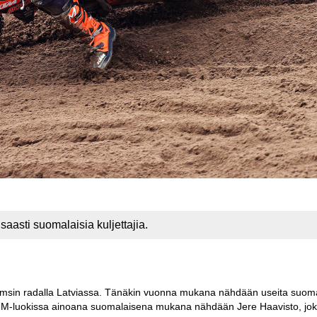
asti suomalaisia kuljettajia.
umsin radalla Latviassa. Tänäkin vuonna mukana nähdään useita suoma
ä. MM-luokissa ainoana suomalaisena mukana nähdään Jere Haavisto, jo