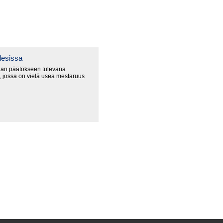
lesissa
an päätökseen tulevana
 jossa on vielä usea mestaruus