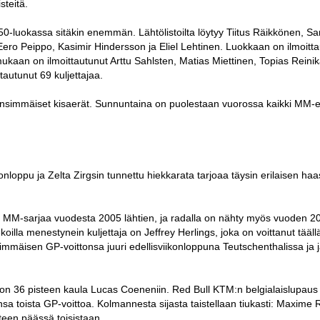
teitä.
luokassa sitäkin enemmän. Lähtölistoilta löytyy Tiitus Räikkönen, S
ero Peippo, Kasimir Hindersson ja Eliel Lehtinen. Luokkaan on ilmoitt
kaan on ilmoittautunut Arttu Sahlsten, Matias Miettinen, Topias Reinik
autunut 69 kuljettajaa.
 ensimmäiset kisaerät. Sunnuntaina on puolestaan vuorossa kaikki MM-e
loppu ja Zelta Zirgsin tunnettu hiekkarata tarjoaa täysin erilaisen ha
a MM-sarjaa vuodesta 2005 lähtien, ja radalla on nähty myös vuoden 2
illa menestynein kuljettaja on Jeffrey Herlings, joka on voittanut täällä
mmäisen GP-voittonsa juuri edellisviikonloppuna Teutschenthalissa ja j
n 36 pisteen kaula Lucas Coeneniin. Red Bull KTM:n belgialaislupaus 
nsa toista GP-voittoa. Kolmannesta sijasta taistellaan tiukasti: Maxime
teen päässä toisistaan.