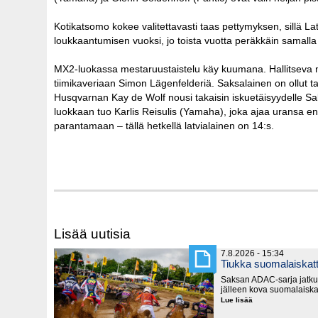
Kotikatsomo kokee valitettavasti taas pettymyksen, sillä La
loukkaantumisen vuoksi, jo toista vuotta peräkkäin samalla 
MX2-luokassa mestaruustaistelu käy kuumana. Hallitseva m
tiimikaveriaan Simon Lägenfelderiä. Saksalainen on ollut t
Husqvarnan Kay de Wolf nousi takaisin iskuetäisyydelle Sak
luokkaan tuo Karlis Reisulis (Yamaha), joka ajaa uransa e
parantamaan – tällä hetkellä latvialainen on 14:s.
Lisää uutisia
7.8.2026 - 15:34
Tiukka suomalaiska
Saksan ADAC-sarja jatku
jälleen kova suomalaiska
Lue lisää
Tiukka
suomalaiskattaus