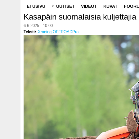
Main
ETUSIVU
UUTISET
VIDEOT
KUVAT
FOORU
navigation
Kasapäin suomalaisia kuljettajia
6.6.2025 - 10:00
Teksti
Xracing OFFROADPro