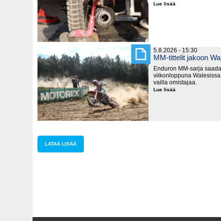
Lue lisää
Itä
vs.
länsi
moottoripyörillä
5.8.2026 - 15:30
MM-tittelit jakoon Wa
Enduron MM-sarja saada
viikonloppuna Walesissa,
vailla omistajaa.
Lue lisää
MM-
tittelit
jakoon
Walesissa
LATAA LISÄÄ