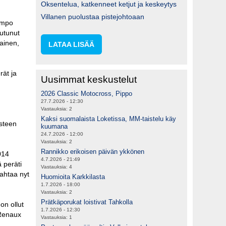
Oksentelua, katkenneet ketjut ja keskeytys
Villanen puolustaa pistejohtoaan
ampo
autunut
ainen,
LATAA LISÄÄ
rät ja
Uusimmat keskustelut
2026 Classic Motocross, Pippo
27.7.2026 - 12:30
Vastauksia:
2
Kaksi suomalaista Loketissa, MM-taistelu käy
asteen
kuumana
24.7.2026 - 12:00
Vastauksia:
2
Rannikko erikoisen päivän ykkönen
014
4.7.2026 - 21:49
 peräti
Vastauksia:
4
ahtaa nyt
Huomioita Karkkilasta
1.7.2026 - 18:00
Vastauksia:
2
Prätkäporukat loistivat Tahkolla
on ollut
1.7.2026 - 12:30
 Renaux
Vastauksia:
1