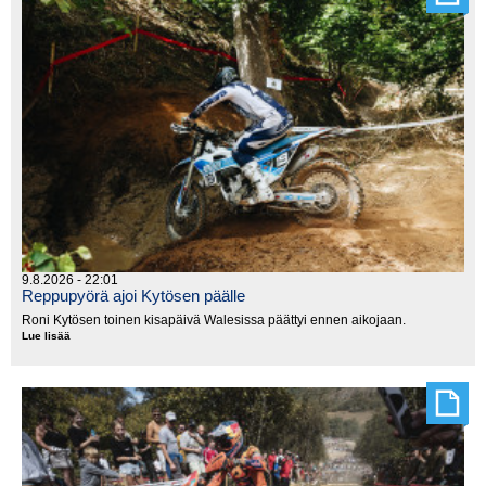
9.8.2026 - 22:01
Reppupyörä ajoi Kytösen päälle
Roni Kytösen toinen kisapäivä Walesissa päättyi ennen aikojaan.
Lue lisää
Reppupyörä
ajoi
Kytösen
päälle