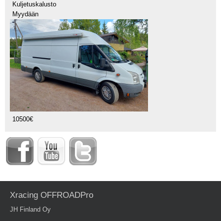
Kuljetuskalusto
Myydään
10500€
Xracing OFFROADPro
JH Finland Oy