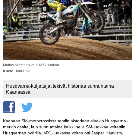
Vaihda salasana
MUUT LAJIT
YLEISTÄ ALALTA
LUE DIGILEHDET
ASIAKASPALVELU JA
OHJEET
Matias Miettinen voitti MX2-luokan.
MEDIATIEDOT
Kuva
Jani Hovi
YHTEYSTIEDOT
Husqvarna-kuljettajat tekivät historiaa sunnuntaina
Kaanaassa.
Kaanaan SM-motocrossissa tehtiin historiaan ainakin Husqvarna -
merkin osalta, kun sunnuntaina kaikki neljä SM-luokkaa voitettiin
Husqvarnan pyörillä. MX1-luokassa voiton otti Jasper Haavisto,