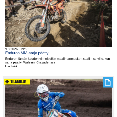
9.8.2026 - 19:50
Enduron MM-sarja päättyi
Enduron tämän kauden viimeisetkin maailmanmestarit saatiin selville, kun
sarja päättyi Walesin Rhayaderissa.
Lue lisää
Enduron
MM-
sarja
päättyi