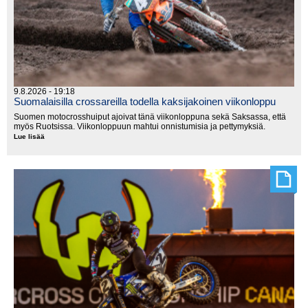
9.8.2026 - 19:18
Suomalaisilla crossareilla todella kaksijakoinen viikonloppu
Suomen motocrosshuiput ajoivat tänä viikonloppuna sekä Saksassa, että
myös Ruotsissa. Viikonloppuun mahtui onnistumisia ja pettymyksiä.
Lue lisää
Suomalaisilla
crossareilla
todella
kaksijakoinen
viikonloppu