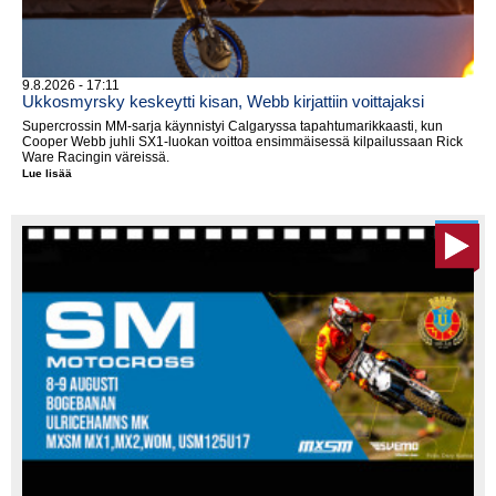
9.8.2026 - 17:11
Ukkosmyrsky keskeytti kisan, Webb kirjattiin voittajaksi
Supercrossin MM-sarja käynnistyi Calgaryssa tapahtumarikkaasti, kun
Cooper Webb juhli SX1-luokan voittoa ensimmäisessä kilpailussaan Rick
Ware Racingin väreissä.
Lue lisää
Ukkosmyrsky
keskeytti
kisan,
Webb
kirjattiin
voittajaksi