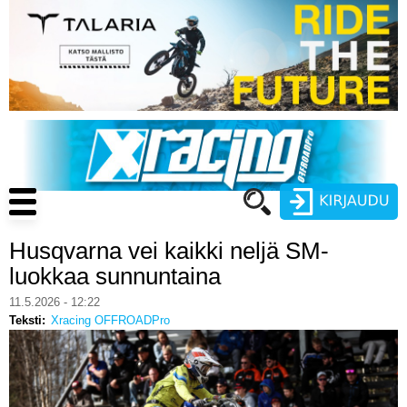
Hyppää
pääsisältöön
Main
navigation
Husqvarna vei kaikki neljä SM-
Käyttäjätunnus
luokkaa sunnuntaina
Salasana
11.5.2026 - 12:22
ENDURO
Teksti
Xracing OFFROADPro
MOTOCROSS
CROSS COUNTRY
Luo uusi käyttäjätili