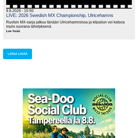
9.8.2026 - 10:50
LIVE: 2026 Swedish MX Championship, Ulricehamns
Ruotsin MX-sarja jatkuu tänään Ulricehamnsissa ja kilpailun voi katsoa
myös suorana lähetyksenä.
Lue lisää
LIVE:
2026
Swedish
MX
Championship,
Ulricehamns
LATAA LISÄÄ