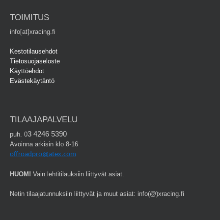
TOIMITUS
info[at]xracing.fi
Kestotilausehdot
Tietosuojaseloste
Käyttöehdot
Evästekäytäntö
TILAAJAPALVELU
3 4246 5390
puh. 0
Avoinna arkisin klo 8-16
offroadpro@atex.com
HUOM!
Vain lehtitilauksiin liittyvät asiat.
Netin tilaajatunnuksiin liittyvät ja muut asiat: info(@)xracing.fi