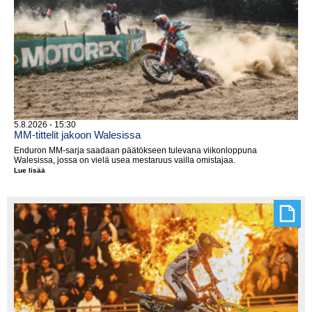
5.8.2026 - 15:30
MM-tittelit jakoon Walesissa
Enduron MM-sarja saadaan päätökseen tulevana viikonloppuna
Walesissa, jossa on vielä usea mestaruus vailla omistajaa.
Lue lisää
MM-
tittelit
jakoon
Walesissa