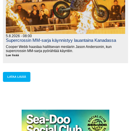
5.8.2026 - 08:00
Supercrossin MM-sarja käynnistyy lauantaina Kanadassa
Cooper Webb haastaa hallitsevan mestarin Jason Andersonin, kun
supercrossin MM-sarja pyörähtää käyntiin.
Lue lisää
Supercrossin
MM-
sarja
käynnistyy
lauantaina
Kanadassa
LATAA LISÄÄ