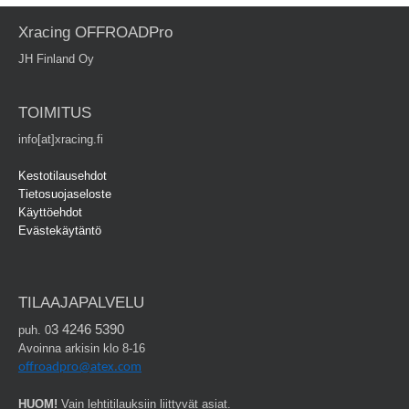
Xracing OFFROADPro
JH Finland Oy
TOIMITUS
info[at]xracing.fi
Kestotilausehdot
Tietosuojaseloste
Käyttöehdot
Evästekäytäntö
TILAAJAPALVELU
3 4246 5390
puh. 0
Avoinna arkisin klo 8-16
offroadpro@atex.com
HUOM!
Vain lehtitilauksiin liittyvät asiat.