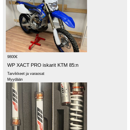
9800€
WP XACT PRO iskarit KTM 85:n
Tarvikkeet ja varaosat
Myydään