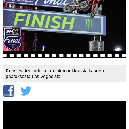
Vaihda salasana
MUUT LAJIT
YLEISTÄ ALALTA
LUE DIGILEHDET
ASIAKASPALVELU JA
OHJEET
MEDIATIEDOT
Koostevideo todella tapahtumarikkaasta kauden
päätöksestä Las Vegasista.
YHTEYSTIEDOT