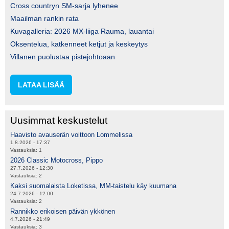
Cross countryn SM-sarja lyhenee
Maailman rankin rata
Kuvagalleria: 2026 MX-liiga Rauma, lauantai
Oksentelua, katkenneet ketjut ja keskeytys
Villanen puolustaa pistejohtoaan
LATAA LISÄÄ
Uusimmat keskustelut
Haavisto avauserän voittoon Lommelissa
1.8.2026 - 17:37
Vastauksia:
1
2026 Classic Motocross, Pippo
27.7.2026 - 12:30
Vastauksia:
2
Kaksi suomalaista Loketissa, MM-taistelu käy kuumana
24.7.2026 - 12:00
Vastauksia:
2
Rannikko erikoisen päivän ykkönen
4.7.2026 - 21:49
Vastauksia:
3