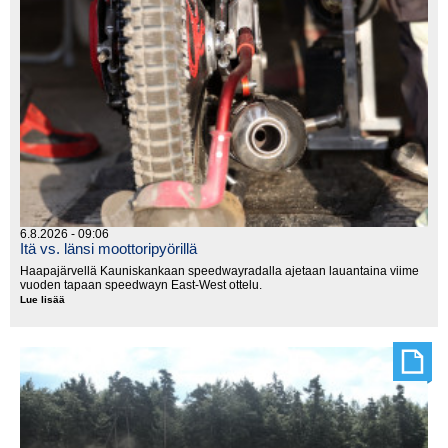
6.8.2026 - 09:06
Itä vs. länsi moottoripyörillä
Haapajärvellä Kauniskankaan speedwayradalla ajetaan lauantaina viime
vuoden tapaan speedwayn East-West ottelu.
Lue lisää
Itä
vs.
länsi
moottoripyörillä