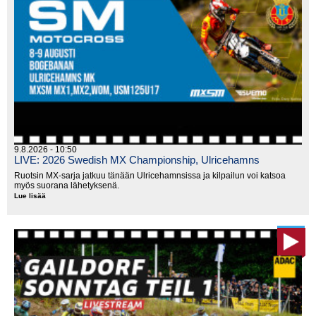
9.8.2026 - 10:50
LIVE: 2026 Swedish MX Championship, Ulricehamns
Ruotsin MX-sarja jatkuu tänään Ulricehamnsissa ja kilpailun voi katsoa
myös suorana lähetyksenä.
Lue lisää
LIVE:
2026
Swedish
MX
Championship,
Ulricehamns