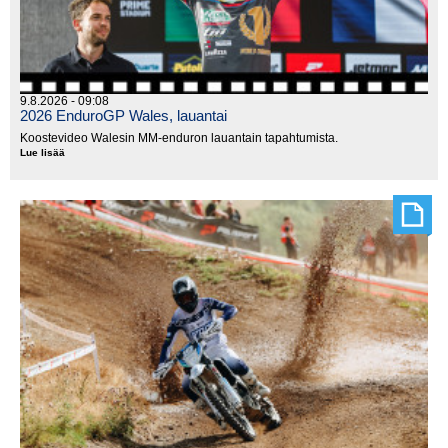
9.8.2026 - 09:08
2026 EnduroGP Wales, lauantai
Koostevideo Walesin MM-enduron lauantain tapahtumista.
Lue lisää
2026
EnduroGP
Wales,
lauantai