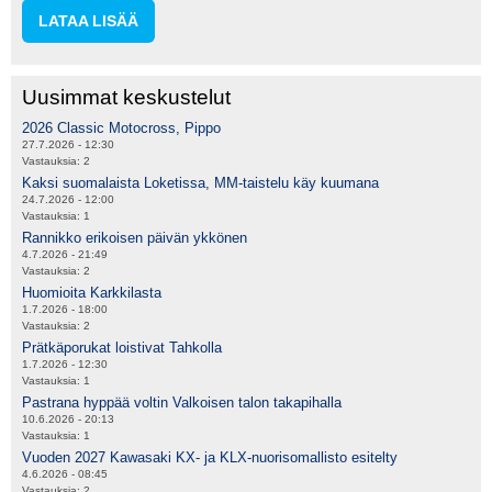
LATAA LISÄÄ
Uusimmat keskustelut
2026 Classic Motocross, Pippo
27.7.2026 - 12:30
Vastauksia:
2
Kaksi suomalaista Loketissa, MM-taistelu käy kuumana
24.7.2026 - 12:00
Vastauksia:
1
Rannikko erikoisen päivän ykkönen
4.7.2026 - 21:49
Vastauksia:
2
Huomioita Karkkilasta
1.7.2026 - 18:00
Vastauksia:
2
Prätkäporukat loistivat Tahkolla
1.7.2026 - 12:30
Vastauksia:
1
Pastrana hyppää voltin Valkoisen talon takapihalla
10.6.2026 - 20:13
Vastauksia:
1
Vuoden 2027 Kawasaki KX- ja KLX-nuorisomallisto esitelty
4.6.2026 - 08:45
Vastauksia:
2