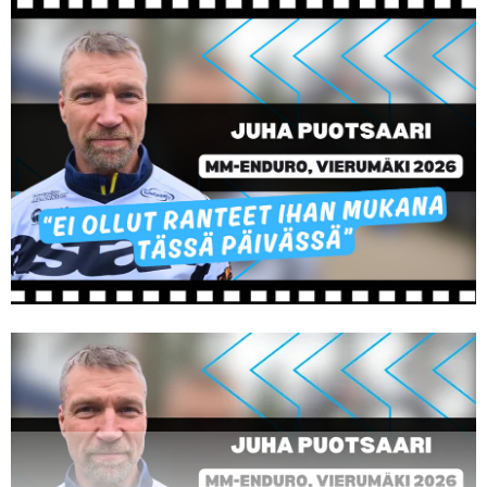
Vaihda salasana
MUUT LAJIT
YLEISTÄ ALALTA
LUE DIGILEHDET
ASIAKASPALVELU JA
OHJEET
MEDIATIEDOT
YHTEYSTIEDOT