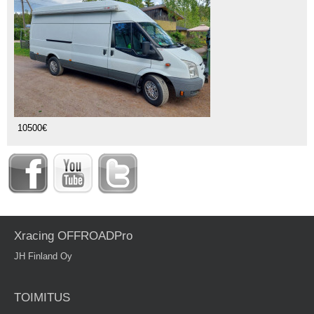
10500€
Xracing OFFROADPro
JH Finland Oy
TOIMITUS