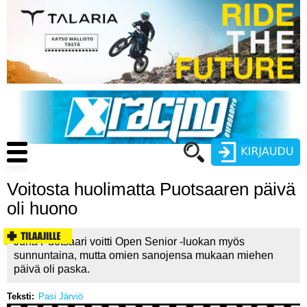
Hyppää
pääsisältöön
Main
navigation
Voitosta huolimatta Puotsaaren päivä
Käyttäjätunnus
oli huono
Salasana
ENDURO
Juha Puotsaari voitti Open Senior -luokan myös
sunnuntaina, mutta omien sanojensa mukaan miehen
MOTOCROSS
päivä oli paska.
CROSS COUNTRY
Teksti
Pasi Järviö
Luo uusi käyttäjätili