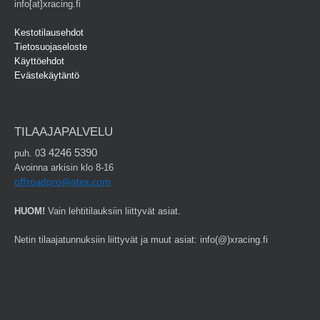
info[at]xracing.fi
Kestotilausehdot
Tietosuojaseloste
Käyttöehdot
Evästekäytäntö
TILAAJAPALVELU
3 4246 5390
puh. 0
Avoinna arkisin klo 8-16
offroadpro@atex.com
HUOM!
Vain lehtitilauksiin liittyvät asiat.
Netin tilaajatunnuksiin liittyvät ja muut asiat: info(@)xracing.fi