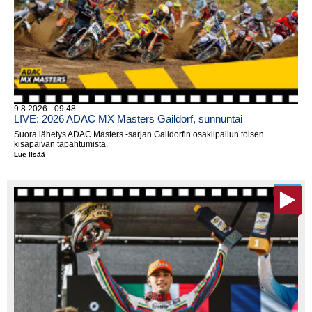
9.8.2026 - 09:48
LIVE: 2026 ADAC MX Masters Gaildorf, sunnuntai
Suora lähetys ADAC Masters -sarjan Gaildorfin osakilpailun toisen
kisapäivän tapahtumista.
Lue lisää
LIVE:
2026
ADAC
MX
Masters
Gaildorf,
sunnuntai