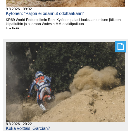
9.8.2026 - 09:02
Kytönen: "Paljoa ei osannut odottaakaan"
KR69 World Enduro tiimin Roni Kytönen palasi loukkaantumisen jälkeen
kilpailuihin ja suoraan Walesin MM-osakilpailuun.
Lue lisää
Kytönen:
"Paljoa
ei
osannut
odottaakaan"
8.8.2026 - 20:22
Kuka voittaisi Garcian?