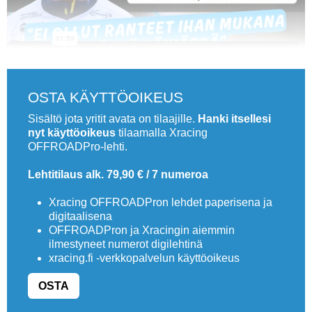
OSTA KÄYTTÖOIKEUS
Sisältö jota yritit avata on tilaajille.
Hanki itsellesi
nyt käyttöoikeus
tilaamalla Xracing
OFFROADPro-lehti.
Lehtitilaus alk. 79,90 € / 7 numeroa
Xracing OFFROADPron lehdet paperisena ja
digitaalisena
OFFROADPron ja Xracingin aiemmin
ilmestyneet numerot digilehtinä
xracing.fi -verkkopalvelun käyttöoikeus
OSTA