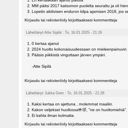
MM päitsi 2017 katsomon puolelta seurattu ja oli hieno
Lopetin aktiivisen enduron kilpa ajamisen 2018, jos se 
tai
kirjoittaaksesi kommentteja
Kirjaudu
rekisteröidy
Lähettänyt Atte Sipilä : To, 16.01.2025 - 21:26
0 kertaa ajanut
2024 huolto kokonaisuudessaan on mieleenpainuvin p
Pääsis piikkistä vinguttaan järven ympäri.
-Atte Sipilä
tai
kirjoittaaksesi kommentteja
Kirjaudu
rekisteröidy
Lähettänyt Jukka Gren : To, 16.01.2025 - 21:28
Kaksi kertaa on ajettuna , molemmat maaliin.
Kakon veljekset huollossa🤟🤣, "ne on huoltomiehiä".
Ei kahta ilman kolmatta.
tai
kirjoittaaksesi kommentteja
Kirjaudu
rekisteröidy