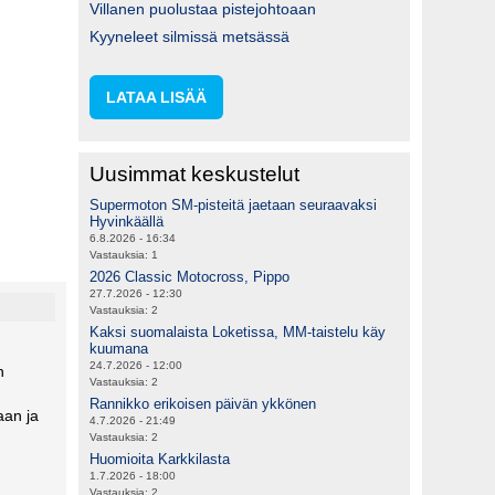
Villanen puolustaa pistejohtoaan
Kyyneleet silmissä metsässä
LATAA LISÄÄ
Uusimmat keskustelut
Supermoton SM-pisteitä jaetaan seuraavaksi
Hyvinkäällä
6.8.2026 - 16:34
Vastauksia:
1
2026 Classic Motocross, Pippo
27.7.2026 - 12:30
Vastauksia:
2
Kaksi suomalaista Loketissa, MM-taistelu käy
kuumana
24.7.2026 - 12:00
n
Vastauksia:
2
Rannikko erikoisen päivän ykkönen
aan ja
4.7.2026 - 21:49
Vastauksia:
2
Huomioita Karkkilasta
1.7.2026 - 18:00
Vastauksia:
2