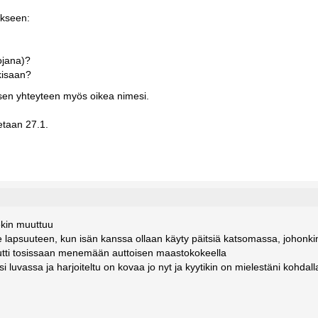
ykseen:
sojana)?
 kisaan?
ksen yhteyteen myös oikea nimesi.
tetaan 27.1.
ekin muuttuu
 lapsuuteen, kun isän kanssa ollaan käyty päitsiä katsomassa, johonki
utti tosissaan menemään auttoisen maastokokeella
 luvassa ja harjoiteltu on kovaa jo nyt ja kyytikin on mielestäni kohdall