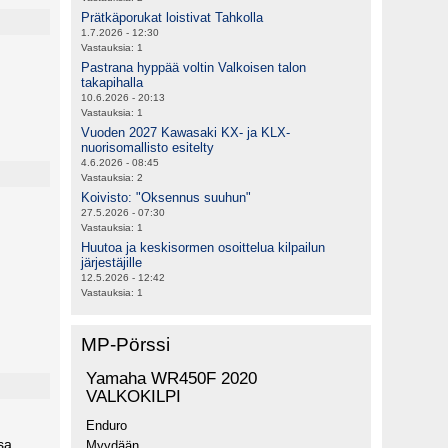
Prätkäporukat loistivat Tahkolla
1.7.2026 - 12:30
Vastauksia:
1
Pastrana hyppää voltin Valkoisen talon
takapihalla
10.6.2026 - 20:13
Vastauksia:
1
Vuoden 2027 Kawasaki KX- ja KLX-
nuorisomallisto esitelty
4.6.2026 - 08:45
Vastauksia:
2
Koivisto: "Oksennus suuhun"
27.5.2026 - 07:30
Vastauksia:
1
Huutoa ja keskisormen osoittelua kilpailun
järjestäjille
12.5.2026 - 12:42
Vastauksia:
1
MP-Pörssi
Yamaha WR450F 2020
VALKOKILPI
Enduro
sa
Myydään