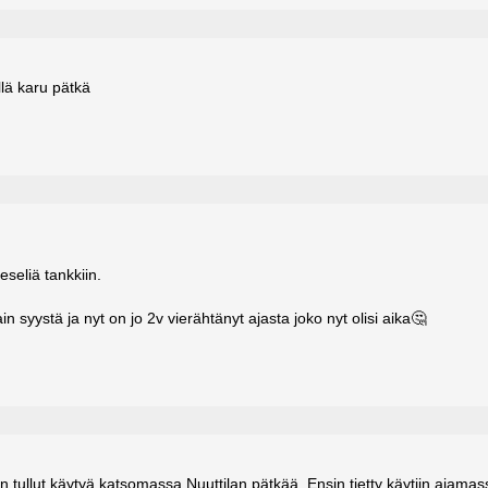
lä karu pätkä
eseliä tankkiin.
ostain syystä ja nyt on jo 2v vierähtänyt ajasta joko nyt olisi aika🤔
n tullut käytyä katsomassa Nuuttilan pätkää. Ensin tietty käytiin ajamas