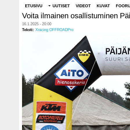
Main
ETUSIVU
UUTISET
VIDEOT
KUVAT
FOORU
navigation
Voita ilmainen osallistuminen Päit
16.1.2025 - 20:00
Teksti
Xracing OFFROADPro