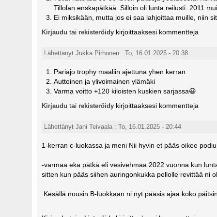
Tillolan enskapätkää. Silloin oli lunta reilusti. 2011 mu
Ei miksikään, mutta jos ei saa lahjoittaa muille, niin s
tai
kirjoittaaksesi kommentteja
Kirjaudu
rekisteröidy
Lähettänyt Jukka Pirhonen : To, 16.01.2025 - 20:38
Pariajo trophy maaliin ajettuna yhen kerran
Auttoinen ja ylivoimainen ylämäki
Varma voitto +120 kiloisten kuskien sarjassa😃
tai
kirjoittaaksesi kommentteja
Kirjaudu
rekisteröidy
Lähettänyt Jani Teivaala : To, 16.01.2025 - 20:44
1-kerran c-luokassa ja meni Nii hyvin et pääs oikee podi
-varmaa eka pätkä eli vesivehmaa 2022 vuonna kun lunta o
sitten kun pääs siihen auringonkukka pellolle revittää ni o
Kesällä nousin B-luokkaan ni nyt pääsis ajaa koko päitsi