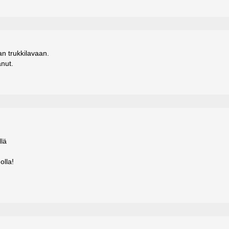
an trukkilavaan.
anut.
llä
olla!