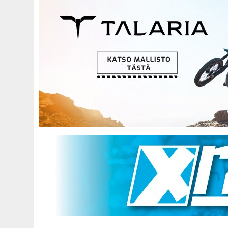
Hyppää
pääsisältöön