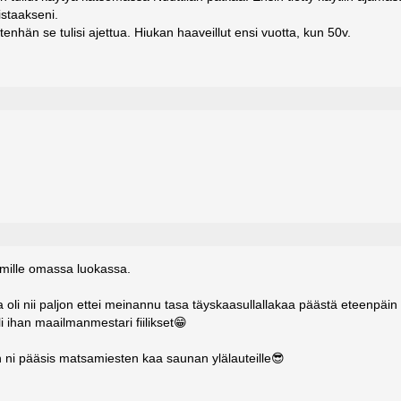
istaakseni.
ittenhän se tulisi ajettua. Hiukan haaveillut ensi vuotta, kun 50v.
umille omassa luokassa.
li nii paljon ettei meinannu tasa täyskaasullallakaa päästä eteenpäin
li ihan maailmanmestari fiilikset😁
n ni pääsis matsamiesten kaa saunan ylälauteille😎