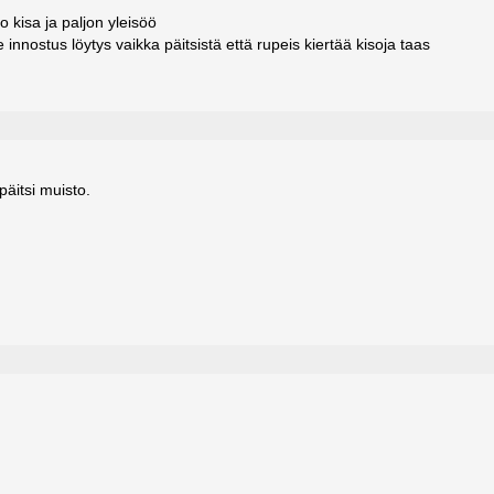
 kisa ja paljon yleisöö
innostus löytys vaikka päitsistä että rupeis kiertää kisoja taas
äitsi muisto.