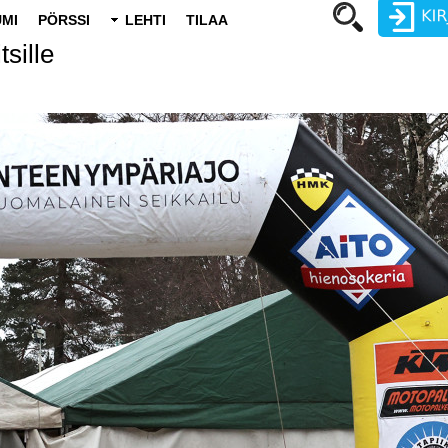
MI
PÖRSSI
LEHTI
TILAA
sille
Käyttäjätunnus
Salasana
Luo uusi käyttäjätili
Vaihda salasana