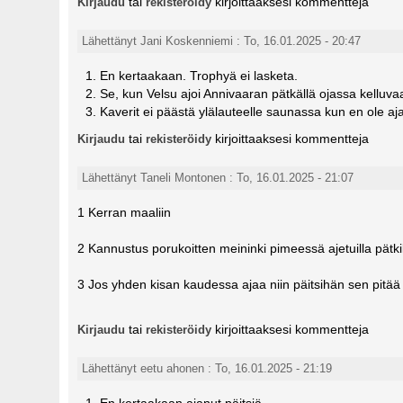
tai
kirjoittaaksesi kommentteja
Kirjaudu
rekisteröidy
Lähettänyt Jani Koskenniemi : To, 16.01.2025 - 20:47
En kertaakaan. Trophyä ei lasketa.
Se, kun Velsu ajoi Annivaaran pätkällä ojassa kelluva
Kaverit ei päästä ylälauteelle saunassa kun en ole aj
tai
kirjoittaaksesi kommentteja
Kirjaudu
rekisteröidy
Lähettänyt Taneli Montonen : To, 16.01.2025 - 21:07
1 Kerran maaliin
2 Kannustus porukoitten meininki pimeessä ajetuilla pätki
3 Jos yhden kisan kaudessa ajaa niin päitsihän sen pitää 
tai
kirjoittaaksesi kommentteja
Kirjaudu
rekisteröidy
Lähettänyt eetu ahonen : To, 16.01.2025 - 21:19
En kertaakaan ajanut päitsiä