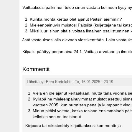
Voittaaksesi palkinnon tulee sinun vastata kolmeen kysym
Kuinka monta kertaa olet ajanut Päitsin aiemmin?
Mieleenpainuvin muistosi Päitsiltä (kuljettajana tai kat
Miksi juuri sinun pitäisi voittaa ilmainen osallistuminen
Jätä vastauksesi alla olevaan viestikenttään. Laita vastau
Kilpailu päättyy perjantaina 24.1. Voittaja arvotaan ja ilmoi
Kommentit
Lähettänyt Eero Kortelahti : To, 16.01.2025 - 20:19
Vielä en ole ajanut kertaakaan, mutta tänä vuonna s
Kylläpä ne mieleenpainuvimmat muistot asettuu sinne
vuoteen 2005, kun nurmisen pena ja kumppanit ving
Minun pitäisi voittaa, koska tosiaan ensimmäinen päitsi
kellotkin sen on todistanut
tai
kirjoittaaksesi kommentteja
Kirjaudu
rekisteröidy