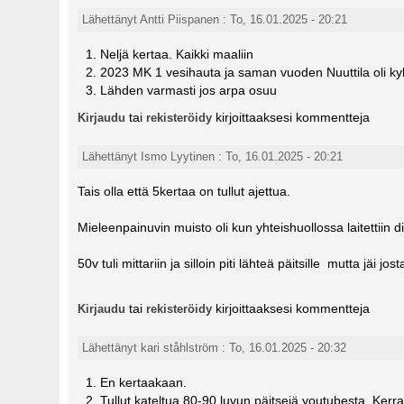
Lähettänyt Antti Piispanen : To, 16.01.2025 - 20:21
Neljä kertaa. Kaikki maaliin
2023 MK 1 vesihauta ja saman vuoden Nuuttila oli kyl
Lähden varmasti jos arpa osuu
tai
kirjoittaaksesi kommentteja
Kirjaudu
rekisteröidy
Lähettänyt Ismo Lyytinen : To, 16.01.2025 - 20:21
Tais olla että 5kertaa on tullut ajettua.
Mieleenpainuvin muisto oli kun yhteishuollossa laitettiin di
50v tuli mittariin ja silloin piti lähteä päitsille mutta jäi j
tai
kirjoittaaksesi kommentteja
Kirjaudu
rekisteröidy
Lähettänyt kari ståhlström : To, 16.01.2025 - 20:32
En kertaakaan.
Tullut kateltua 80-90 luvun päitsejä youtubesta. Kerra