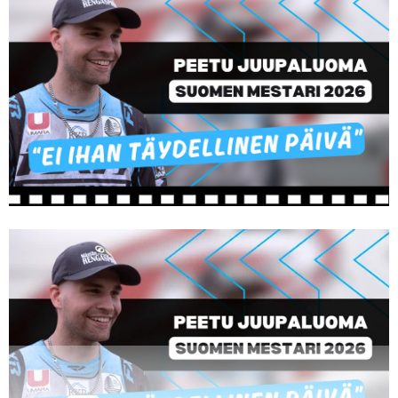
Vaihda salasana
MUUT LAJIT
YLEISTÄ ALALTA
LUE DIGILEHDET
ASIAKASPALVELU JA
OHJEET
MEDIATIEDOT
YHTEYSTIEDOT