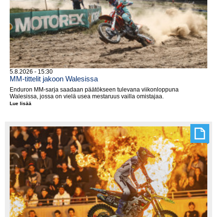
5.8.2026 - 15:30
MM-tittelit jakoon Walesissa
Enduron MM-sarja saadaan päätökseen tulevana viikonloppuna
Walesissa, jossa on vielä usea mestaruus vailla omistajaa.
Lue lisää
MM-
tittelit
jakoon
Walesissa