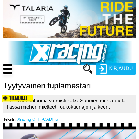
Hyppää
pääsisältöön
Main
navigation
Tyytyväinen tuplamestari
Käyttäjätunnus
Peetu Juupaluoma varmisti kaksi Suomen mestaruutta.
Salasana
Tässä miehen mietteet Toukokuunajon jälkeen.
ENDURO
Teksti
Xracing OFFROADPro
MOTOCROSS
CROSS COUNTRY
Luo uusi käyttäjätili