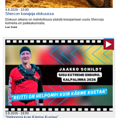
4.8.2026 - 10:00
Shercon koeajoja elokuussa
Elokuun aikana on mahdollisuus päästä koeajamaan uusia Shercoja
kolmella eri paikkakunnalla.
Lue lisää
Shercon
koeajoja
elokuussa
3.8.2026 - 19:00
"Helpompi kuin Kärme Kustaa"