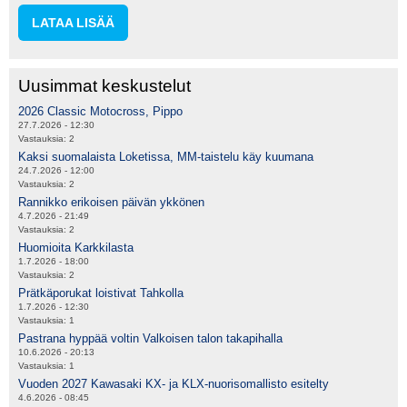
LATAA LISÄÄ
Uusimmat keskustelut
2026 Classic Motocross, Pippo
27.7.2026 - 12:30
Vastauksia:
2
Kaksi suomalaista Loketissa, MM-taistelu käy kuumana
24.7.2026 - 12:00
Vastauksia:
2
Rannikko erikoisen päivän ykkönen
4.7.2026 - 21:49
Vastauksia:
2
Huomioita Karkkilasta
1.7.2026 - 18:00
Vastauksia:
2
Prätkäporukat loistivat Tahkolla
1.7.2026 - 12:30
Vastauksia:
1
Pastrana hyppää voltin Valkoisen talon takapihalla
10.6.2026 - 20:13
Vastauksia:
1
Vuoden 2027 Kawasaki KX- ja KLX-nuorisomallisto esitelty
4.6.2026 - 08:45