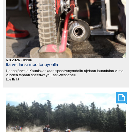
6.8.2026 - 09:06
Itä vs. länsi moottoripyörillä
Haapajärvellä Kauniskankaan speedwayradalla ajetaan lauantaina viime
vuoden tapaan speedwayn East-West ottelu.
Lue lisää
Itä
vs.
länsi
moottoripyörillä