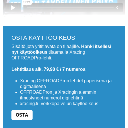
Kuvaus: Juha Kollanus.
OSTA KÄYTTÖOIKEUS
Sisältö jota yritit avata on tilaajille.
Hanki itsellesi
nyt käyttöoikeus
tilaamalla Xracing
OFFROADPro-lehti.
Lehtitilaus alk. 79,90 € / 7 numeroa
Xracing OFFROADPron lehdet paperisena ja
digitaalisena
OFFROADPron ja Xracingin aiemmin
ilmestyneet numerot digilehtinä
xracing.fi -verkkopalvelun käyttöoikeus
OSTA