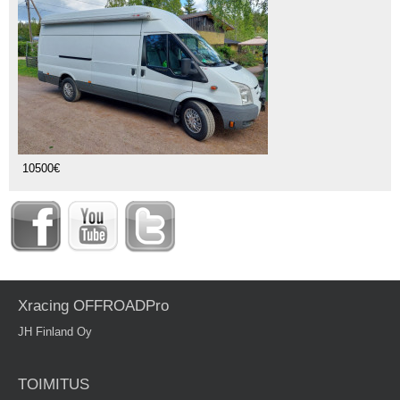
10500€
Xracing OFFROADPro
JH Finland Oy
TOIMITUS