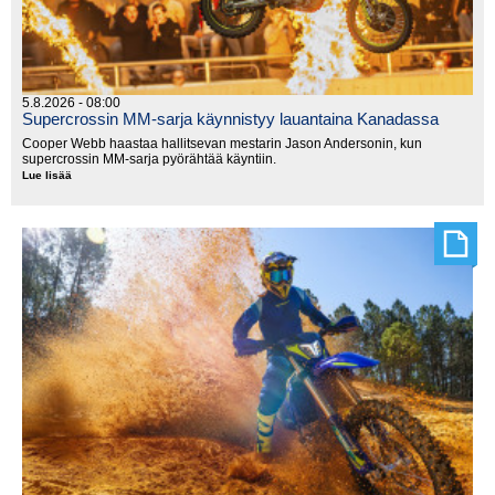
5.8.2026 - 08:00
Supercrossin MM-sarja käynnistyy lauantaina Kanadassa
Cooper Webb haastaa hallitsevan mestarin Jason Andersonin, kun
supercrossin MM-sarja pyörähtää käyntiin.
Lue lisää
Supercrossin
MM-
sarja
käynnistyy
lauantaina
Kanadassa