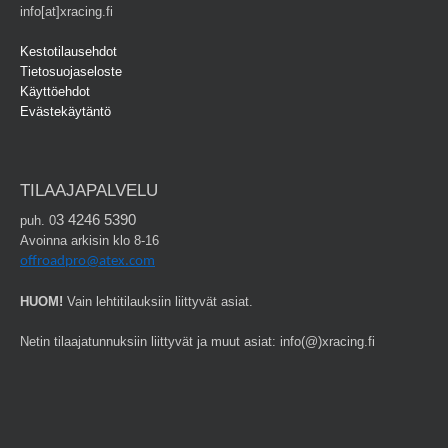
info[at]xracing.fi
Kestotilausehdot
Tietosuojaseloste
Käyttöehdot
Evästekäytäntö
TILAAJAPALVELU
3 4246 5390
puh. 0
Avoinna arkisin klo 8-16
offroadpro@atex.com
HUOM!
Vain lehtitilauksiin liittyvät asiat.
Netin tilaajatunnuksiin liittyvät ja muut asiat: info(@)xracing.fi