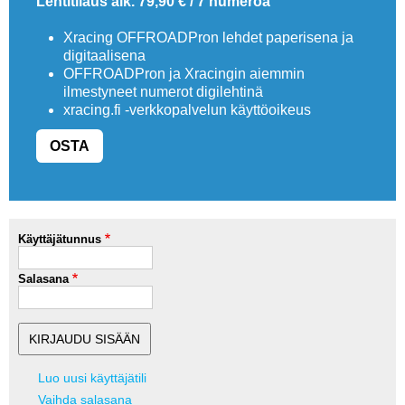
Lehtitilaus alk. 79,90 € / 7 numeroa
Xracing OFFROADPron lehdet paperisena ja
digitaalisena
OFFROADPron ja Xracingin aiemmin
ilmestyneet numerot digilehtinä
xracing.fi -verkkopalvelun käyttöoikeus
OSTA
Käyttäjätunnus
Salasana
Luo uusi käyttäjätili
Vaihda salasana