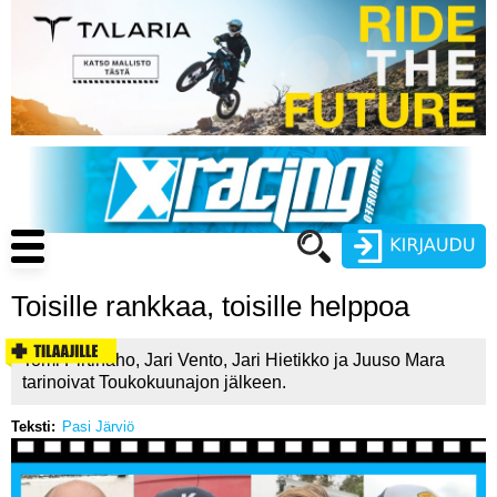
Hyppää
pääsisältöön
Main
navigation
Toisille rankkaa, toisille helppoa
Käyttäjätunnus
Tomi Pirtinaho, Jari Vento, Jari Hietikko ja Juuso Mara
Salasana
tarinoivat Toukokuunajon jälkeen.
ENDURO
Teksti
Pasi Järviö
MOTOCROSS
CROSS COUNTRY
Luo uusi käyttäjätili