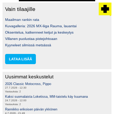
Vain tilaajille
Maailman rankin rata
Kuvagalleria: 2026 MX-liiga Rauma, lauantai
Oksentelua, katkenneet ketjut ja keskeytys
Villanen puolustaa pistejohtoaan
Kyyneleet silmissä metsässä
LATAA LISÄÄ
Uusimmat keskustelut
2026 Classic Motocross, Pippo
27.7.2026 - 12:30
Vastauksia:
2
Kaksi suomalaista Loketissa, MM-taistelu käy kuumana
24.7.2026 - 12:00
Vastauksia:
2
Rannikko erikoisen päivän ykkönen
4.7.2026 - 21:49