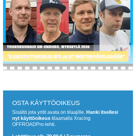
Vaihda salasana
MUUT LAJIT
YLEISTÄ ALALTA
LUE DIGILEHDET
ASIAKASPALVELU JA
OHJEET
MEDIATIEDOT
.
YHTEYSTIEDOT
OSTA KÄYTTÖOIKEUS
Sisältö jota yritit avata on tilaajille.
Hanki itsellesi
nyt käyttöoikeus
tilaamalla Xracing
OFFROADPro-lehti.