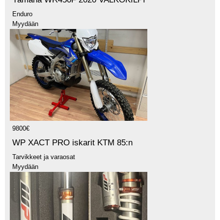
Enduro
Myydään
9800€
WP XACT PRO iskarit KTM 85:n
Tarvikkeet ja varaosat
Myydään