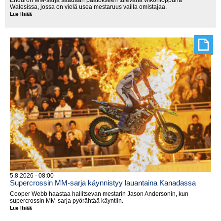
Enduron MM-sarja saadaan päätökseen tulevana viikonloppuna
Walesissa, jossa on vielä usea mestaruus vailla omistajaa.
Lue lisää
MM-
tittelit
jakoon
Walesissa
5.8.2026 - 08:00
Supercrossin MM-sarja käynnistyy lauantaina Kanadassa
Cooper Webb haastaa hallitsevan mestarin Jason Andersonin, kun
supercrossin MM-sarja pyörähtää käyntiin.
Lue lisää
Supercrossin
MM-