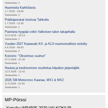
Vastauksia:
2
Huomioita Karkkilasta
1.7.2026 - 18:00
Vastauksia:
2
Prätkäporukat loistivat Tahkolla
1.7.2026 - 12:30
Vastauksia:
1
Pastrana hyppää voltin Valkoisen talon takapihalla
10.6.2026 - 20:13
Vastauksia:
1
Vuoden 2027 Kawasaki KX- ja KLX-nuorisomallisto esitelty
4.6.2026 - 08:45
Vastauksia:
2
Koivisto: "Oksennus suuhun"
27.5.2026 - 07:30
Vastauksia:
1
Huutoa ja keskisormen osoittelua kilpailun järjestäjille
12.5.2026 - 12:42
Vastauksia:
1
2026 SM-Motocross Kaanaa, MX1 & MX2
11.5.2026 - 21:00
Vastauksia:
1
MP-Pörssi
Yamaha WR450F 2020 VALKOKILPI