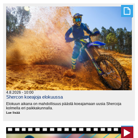
sarja
käynnistyy
lauantaina
Kanadassa
4.8.2026 - 10:00
Shercon koeajoja elokuussa
Elokuun aikana on mahdollisuus päästä koeajamaan uusia Shercoja
kolmella eri paikkakunnalla.
Lue lisää
Shercon
koeajoja
elokuussa