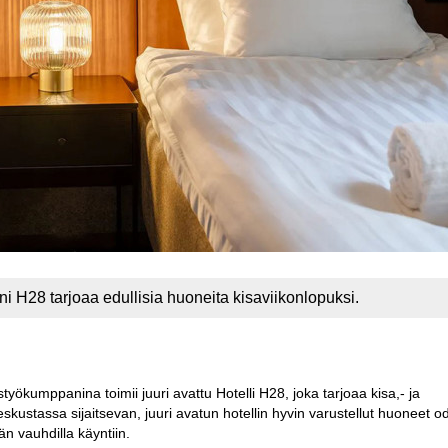
 H28 tarjoaa edullisia huoneita kisaviikonlopuksi.
yökumppanina toimii juuri avattu Hotelli H28, joka tarjoaa kisa,- ja
kustassa sijaitsevan, juuri avatun hotellin hyvin varustellut huoneet o
än vauhdilla käyntiin.