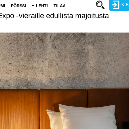
MI
PÖRSSI
LEHTI
TILAA
po -vieraille edullista majoitusta
Käyttäjätunnus
Salasana
Luo uusi käyttäjätili
Vaihda salasana