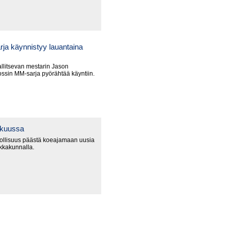
ja käynnistyy lauantaina
litsevan mestarin Jason
ssin MM-sarja pyörähtää käyntiin.
okuussa
ollisuus päästä koeajamaan uusia
ikkakunnalla.