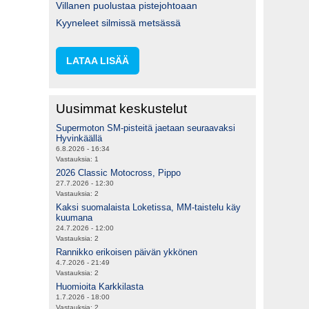
Villanen puolustaa pistejohtoaan
Kyyneleet silmissä metsässä
LATAA LISÄÄ
Uusimmat keskustelut
Supermoton SM-pisteitä jaetaan seuraavaksi
Hyvinkäällä
6.8.2026 - 16:34
Vastauksia:
1
2026 Classic Motocross, Pippo
27.7.2026 - 12:30
Vastauksia:
2
Kaksi suomalaista Loketissa, MM-taistelu käy
kuumana
24.7.2026 - 12:00
Vastauksia:
2
Rannikko erikoisen päivän ykkönen
4.7.2026 - 21:49
Vastauksia:
2
Huomioita Karkkilasta
1.7.2026 - 18:00
Vastauksia:
2