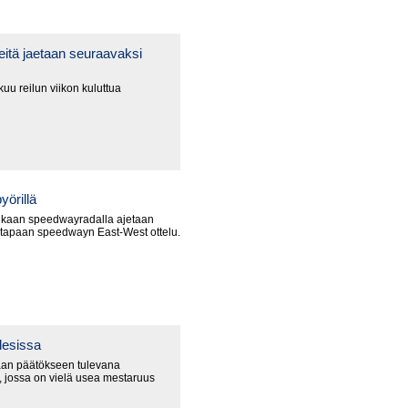
itä jaetaan seuraavaksi
uu reilun viikon kuluttua
yörillä
nkaan speedwayradalla ajetaan
 tapaan speedwayn East-West ottelu.
lesissa
an päätökseen tulevana
 jossa on vielä usea mestaruus