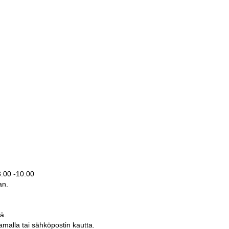
08:00 -10:00
aan.
vä.
amalla tai sähköpostin kautta.