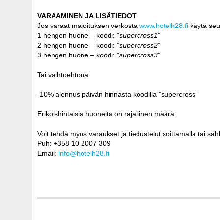
VARAAMINEN JA LISÄTIEDOT
Jos varaat majoituksen verkosta
www.hotelh28.fi
käytä seu
1 hengen huone – koodi: ”
supercross1
”
2 hengen huone – koodi: ”
supercross2
”
3 hengen huone – koodi: ”
supercross3
”
Tai vaihtoehtona:
-10% alennus päivän hinnasta koodilla ”supercross”
Erikoishintaisia huoneita on rajallinen määrä.
Voit tehdä myös varaukset ja tiedustelut soittamalla tai säh
Puh: +358 10 2007 309
Email:
info@hotelh28.fi