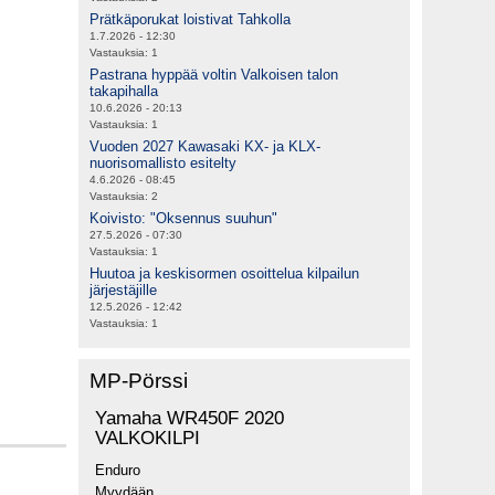
Prätkäporukat loistivat Tahkolla
1.7.2026 - 12:30
Vastauksia:
1
Pastrana hyppää voltin Valkoisen talon
takapihalla
10.6.2026 - 20:13
Vastauksia:
1
Vuoden 2027 Kawasaki KX- ja KLX-
nuorisomallisto esitelty
4.6.2026 - 08:45
Vastauksia:
2
Koivisto: "Oksennus suuhun"
27.5.2026 - 07:30
Vastauksia:
1
Huutoa ja keskisormen osoittelua kilpailun
järjestäjille
12.5.2026 - 12:42
Vastauksia:
1
MP-Pörssi
Yamaha WR450F 2020
VALKOKILPI
Enduro
Myydään