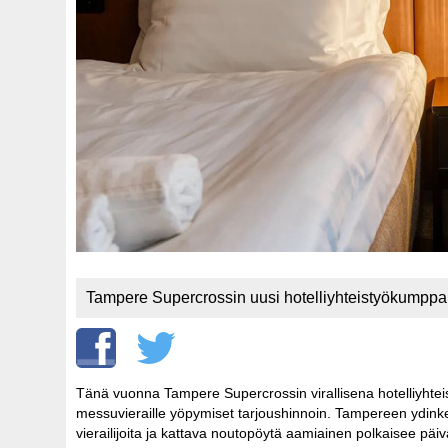
Tampere Supercrossin uusi hotelliyhteistyökumppani
Tänä vuonna Tampere Supercrossin virallisena hotelliyhteist
messuvieraille yöpymiset tarjoushinnoin. Tampereen ydinkes
vierailijoita ja kattava noutopöytä aamiainen polkaisee päiv