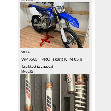
9800€
WP XACT PRO iskarit KTM 85:n
Tarvikkeet ja varaosat
Myydään