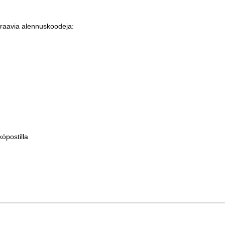
raavia alennuskoodeja:
köpostilla