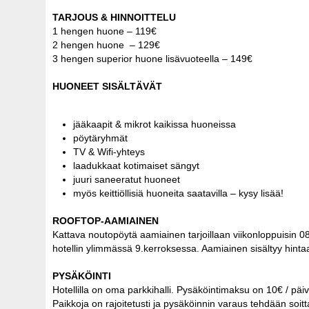
TARJOUS & HINNOITTELU
1 hengen huone – 119€
2 hengen huone – 129€
3 hengen superior huone lisävuoteella – 149€
HUONEET SISÄLTÄVÄT
jääkaapit & mikrot kaikissa huoneissa
pöytäryhmät
TV & Wifi-yhteys
laadukkaat kotimaiset sängyt
juuri saneeratut huoneet
myös keittiöllisiä huoneita saatavilla – kysy lisää!
ROOFTOP-AAMIAINEN
Kattava noutopöytä aamiainen tarjoillaan viikonloppuisin 
hotellin ylimmässä 9.kerroksessa. Aamiainen sisältyy hint
PYSÄKÖINTI
Hotellilla on oma parkkihalli. Pysäköintimaksu on 10€ / päi
Paikkoja on rajoitetusti ja pysäköinnin varaus tehdään soitt