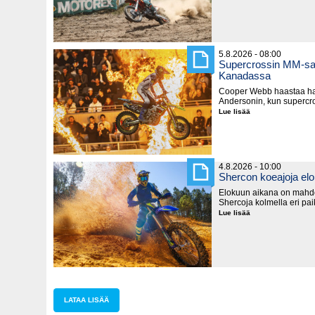
tittelit
jakoon
Walesissa
5.8.2026 - 08:00
Supercrossin MM-sar
Kanadassa
Cooper Webb haastaa hal
Andersonin, kun supercro
Lue lisää
Supercrossin
MM-
sarja
käynnistyy
lauantaina
Kanadassa
4.8.2026 - 10:00
Shercon koeajoja el
Elokuun aikana on mahd
Shercoja kolmella eri pa
Lue lisää
Shercon
koeajoja
elokuussa
LATAA LISÄÄ