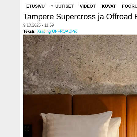
Main
ETUSIVU
UUTISET
VIDEOT
KUVAT
FOORU
navigation
Tampere Supercross ja Offroad Ex
9.10.2025 - 11:59
Teksti
Xracing OFFROADPro