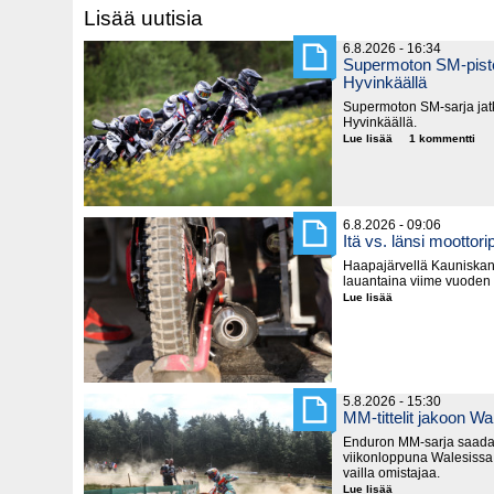
Lisää uutisia
6.8.2026 - 16:34
Supermoton SM-piste
Hyvinkäällä
Supermoton SM-sarja jatk
Hyvinkäällä.
Lue lisää
Supermoton
1 kommentti
SM-
pisteitä
jaetaan
seuraavaksi
Hyvinkäällä
6.8.2026 - 09:06
Itä vs. länsi moottorip
Haapajärvellä Kauniska
lauantaina viime vuoden
Lue lisää
Itä
vs.
länsi
moottoripyörillä
5.8.2026 - 15:30
MM-tittelit jakoon Wa
Enduron MM-sarja saada
viikonloppuna Walesissa,
vailla omistajaa.
Lue lisää
MM-