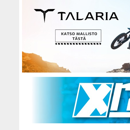
Hyppää
pääsisältöön