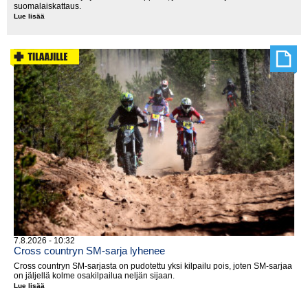
suomalaiskattaus.
Lue lisää
Tiukka
suomalaiskattaus
Saksassa
7.8.2026 - 10:32
Cross countryn SM-sarja lyhenee
Cross countryn SM-sarjasta on pudotettu yksi kilpailu pois, joten SM-sarjaa
on jäljellä kolme osakilpailua neljän sijaan.
Lue lisää
Cross
countryn
SM-