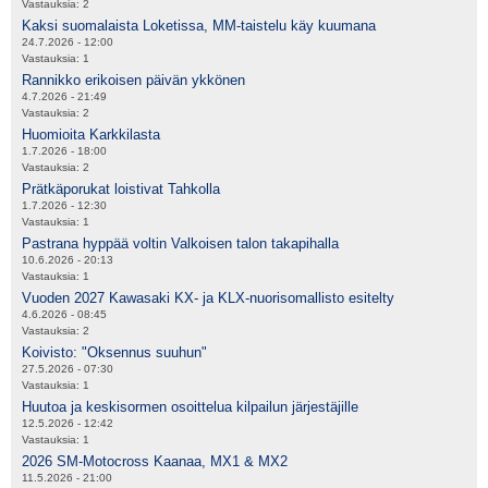
Vastauksia:
2
Kaksi suomalaista Loketissa, MM-taistelu käy kuumana
24.7.2026 - 12:00
Vastauksia:
1
Rannikko erikoisen päivän ykkönen
4.7.2026 - 21:49
Vastauksia:
2
Huomioita Karkkilasta
1.7.2026 - 18:00
Vastauksia:
2
Prätkäporukat loistivat Tahkolla
1.7.2026 - 12:30
Vastauksia:
1
Pastrana hyppää voltin Valkoisen talon takapihalla
10.6.2026 - 20:13
Vastauksia:
1
Vuoden 2027 Kawasaki KX- ja KLX-nuorisomallisto esitelty
4.6.2026 - 08:45
Vastauksia:
2
Koivisto: "Oksennus suuhun"
27.5.2026 - 07:30
Vastauksia:
1
Huutoa ja keskisormen osoittelua kilpailun järjestäjille
12.5.2026 - 12:42
Vastauksia:
1
2026 SM-Motocross Kaanaa, MX1 & MX2
11.5.2026 - 21:00