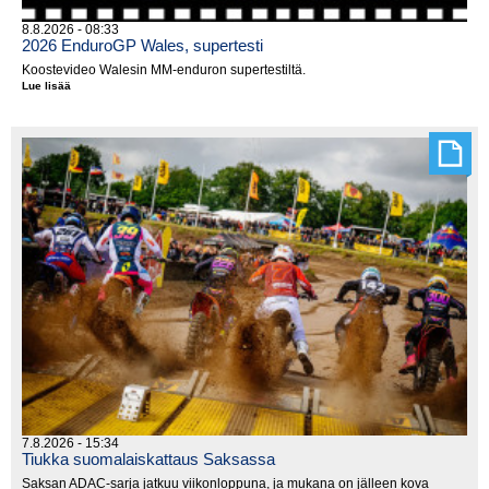
8.8.2026 - 08:33
2026 EnduroGP Wales, supertesti
Koostevideo Walesin MM-enduron supertestiltä.
Lue lisää
2026
EnduroGP
Wales,
supertesti
7.8.2026 - 15:34
Tiukka suomalaiskattaus Saksassa
Saksan ADAC-sarja jatkuu viikonloppuna, ja mukana on jälleen kova