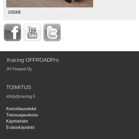
10500€
Xracing OFFROADPro
JH Finland Oy
TOIMITUS
info[at]xracing.fi
Kestotilausehdot
Tietosuojaseloste
Käyttöehdot
Evästekäytäntö