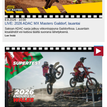
8.8.2026 - 10:00
LIVE: 2026 ADAC MX Masters Gaildorf, lauantai
Saksan ADAC-sarja jatkuu viikonloppuna Gaildorfissa. Lauantain
kisalähdöt voi katsoa täältä suorana lähetyksenä.
Lue lisää
LIVE:
2026
ADAC
MX
Masters
Gaildorf,
lauantai