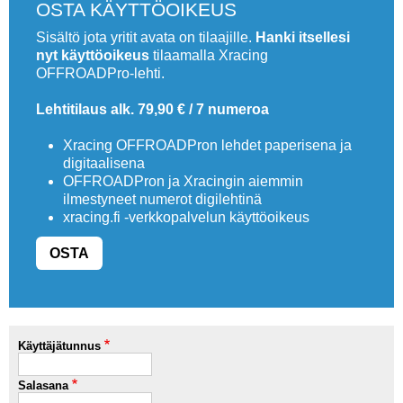
OSTA KÄYTTÖOIKEUS
Vaihda salasana
MUUT LAJIT
Sisältö jota yritit avata on tilaajille.
Hanki itsellesi
nyt käyttöoikeus
tilaamalla Xracing
YLEISTÄ ALALTA
OFFROADPro-lehti.
Lehtitilaus alk. 79,90 € / 7 numeroa
LUE DIGILEHDET
Xracing OFFROADPron lehdet paperisena ja
ASIAKASPALVELU JA
digitaalisena
OHJEET
OFFROADPron ja Xracingin aiemmin
ilmestyneet numerot digilehtinä
MEDIATIEDOT
xracing.fi -verkkopalvelun käyttöoikeus
YHTEYSTIEDOT
OSTA
Käyttäjätunnus
Salasana