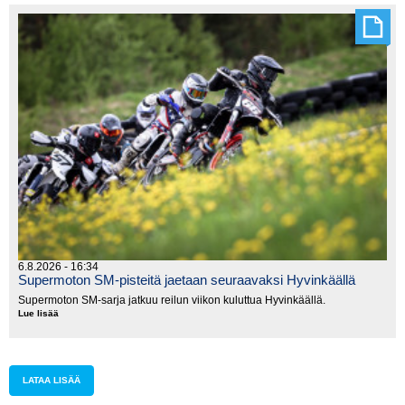
sarja
lyhenee
6.8.2026 - 16:34
Supermoton SM-pisteitä jaetaan seuraavaksi Hyvinkäällä
Supermoton SM-sarja jatkuu reilun viikon kuluttua Hyvinkäällä.
Lue lisää
Supermoton
SM-
pisteitä
jaetaan
seuraavaksi
Hyvinkäällä
LATAA LISÄÄ