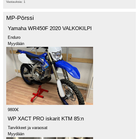
Vastauksia:
1
MP-Pörssi
Yamaha WR450F 2020 VALKOKILPI
Enduro
Myydään
9800€
WP XACT PRO iskarit KTM 85:n
Tarvikkeet ja varaosat
Myydään