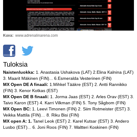
Vaihda salasana
MUUT LAJIT
YLEISTÄ ALALTA
Kuva
www.adrenalinarena.com
LUE DIGILEHDET
ASIAKASPALVELU JA
OHJEET
Tuloksia
MEDIATIEDOT
Naistenluokka:
1. Anastasia Ushakova (LAT) 2.Elina Kalnina (LAT)
3. Maarit Mäkinen (FIN)... 6.Esmeralda Vesterinen (FIN)
YHTEYSTIEDOT
MX Open DE A finaali:
1.Mihkel Tääkre (EST) 2. Antti Rannikko
(FIN) 3. Kenor Kotkas (EST)
MX Open DE B finaali:
1. Jorma Jaas (EST) 2. Arles Orav (EST) 3.
Taivo Karon (EST) 4. Karri Vilkman (FIN) 5. Tony Sågbom (FIN)
MX Open BC:
1. Leevi Timonen (FIN) 2. Siim Rotmeister (EST) 3.
Veikka Mattila (FIN)… 8. Riku Bisi (FIN)
MX open A: 1.
Tanel Leok (EST) 2. Karel Kutsar (EST) 3. Andero
Lusbo (EST)... 6. Joni Roos (FIN) 7. Waltteri Koskinen (FIN)