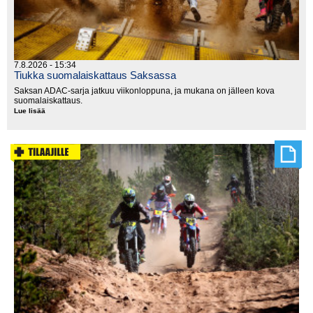
7.8.2026 - 15:34
Tiukka suomalaiskattaus Saksassa
Saksan ADAC-sarja jatkuu viikonloppuna, ja mukana on jälleen kova
suomalaiskattaus.
Lue lisää
Tiukka
suomalaiskattaus
Saksassa