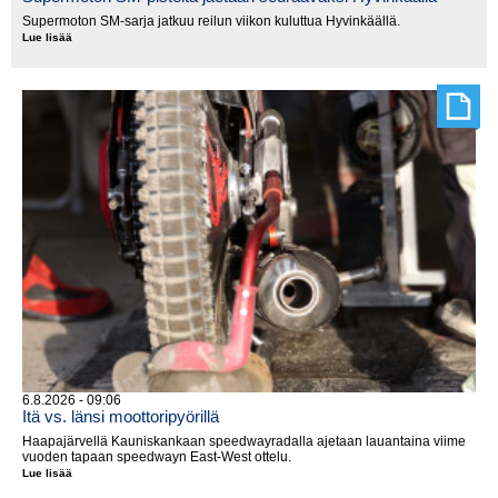
Supermoton SM-sarja jatkuu reilun viikon kuluttua Hyvinkäällä.
Lue lisää
Supermoton
SM-
pisteitä
jaetaan
seuraavaksi
Hyvinkäällä
6.8.2026 - 09:06
Itä vs. länsi moottoripyörillä
Haapajärvellä Kauniskankaan speedwayradalla ajetaan lauantaina viime
vuoden tapaan speedwayn East-West ottelu.
Lue lisää
Itä
vs.