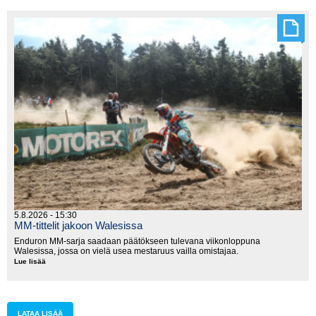
länsi
moottoripyörillä
5.8.2026 - 15:30
MM-tittelit jakoon Walesissa
Enduron MM-sarja saadaan päätökseen tulevana viikonloppuna
Walesissa, jossa on vielä usea mestaruus vailla omistajaa.
Lue lisää
MM-
tittelit
jakoon
Walesissa
LATAA LISÄÄ