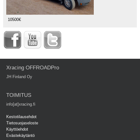
10500€
Xracing OFFROADPro
JH Finland Oy
TOIMITUS
info[at]xracing.fi
Kestotilausehdot
Tietosuojaseloste
Käyttöehdot
Evästekäytäntö