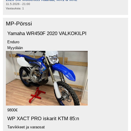
11.5.2026 - 21:00
Vastauksia:
1
MP-Pörssi
Yamaha WR450F 2020 VALKOKILPI
Enduro
Myydään
9800€
WP XACT PRO iskarit KTM 85:n
Tarvikkeet ja varaosat