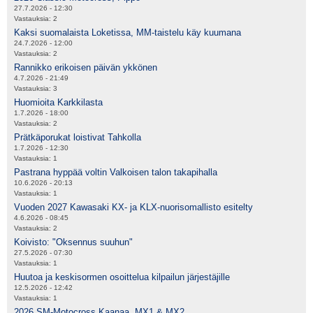
27.7.2026 - 12:30
Vastauksia:
2
Kaksi suomalaista Loketissa, MM-taistelu käy kuumana
24.7.2026 - 12:00
Vastauksia:
2
Rannikko erikoisen päivän ykkönen
4.7.2026 - 21:49
Vastauksia:
3
Huomioita Karkkilasta
1.7.2026 - 18:00
Vastauksia:
2
Prätkäporukat loistivat Tahkolla
1.7.2026 - 12:30
Vastauksia:
1
Pastrana hyppää voltin Valkoisen talon takapihalla
10.6.2026 - 20:13
Vastauksia:
1
Vuoden 2027 Kawasaki KX- ja KLX-nuorisomallisto esitelty
4.6.2026 - 08:45
Vastauksia:
2
Koivisto: "Oksennus suuhun"
27.5.2026 - 07:30
Vastauksia:
1
Huutoa ja keskisormen osoittelua kilpailun järjestäjille
12.5.2026 - 12:42
Vastauksia:
1
2026 SM-Motocross Kaanaa, MX1 & MX2