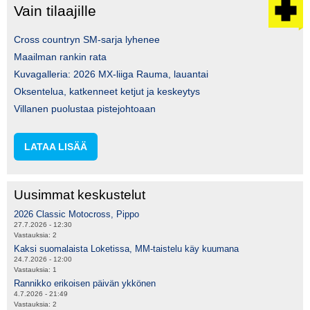
Vain tilaajille
Cross countryn SM-sarja lyhenee
Maailman rankin rata
Kuvagalleria: 2026 MX-liiga Rauma, lauantai
Oksentelua, katkenneet ketjut ja keskeytys
Villanen puolustaa pistejohtoaan
LATAA LISÄÄ
Uusimmat keskustelut
2026 Classic Motocross, Pippo
27.7.2026 - 12:30
Vastauksia:
2
Kaksi suomalaista Loketissa, MM-taistelu käy kuumana
24.7.2026 - 12:00
Vastauksia:
1
Rannikko erikoisen päivän ykkönen
4.7.2026 - 21:49
Vastauksia:
2