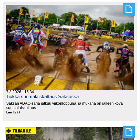
supertesti
7.8.2026 - 15:34
Tiukka suomalaiskattaus Saksassa
Saksan ADAC-sarja jatkuu viikonloppuna, ja mukana on jälleen kova
suomalaiskattaus.
Lue lisää
Tiukka
suomalaiskattaus
Saksassa