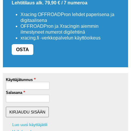
Lehtitilaus alk. 79,90 € / 7 numeroa
Xracing OFFROADPron lehdet paperisena ja
digitaalisena
OFFROADPron ja Xracingin aiemmin
ilmestyneet numerot digilehtinä
xracing.fi -verkkopalvelun käyttöoikeus
OSTA
Käyttäjätunnus
Salasana
Luo uusi käyttäjätili