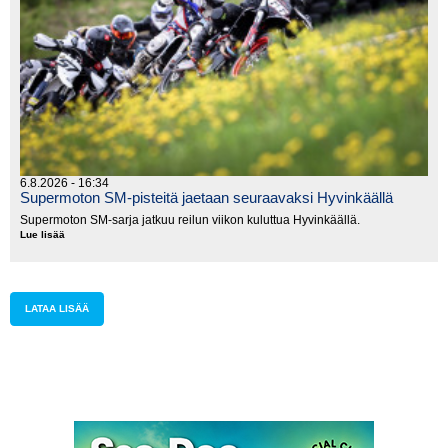
6.8.2026 - 16:34
Supermoton SM-pisteitä jaetaan seuraavaksi Hyvinkäällä
Supermoton SM-sarja jatkuu reilun viikon kuluttua Hyvinkäällä.
Lue lisää
Supermoton
SM-
pisteitä
jaetaan
seuraavaksi
Hyvinkäällä
LATAA LISÄÄ