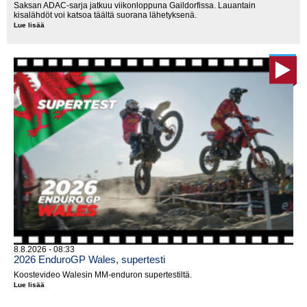
Saksan ADAC-sarja jatkuu viikonloppuna Gaildorfissa. Lauantain
kisalähdöt voi katsoa täältä suorana lähetyksenä.
Lue lisää
LIVE:
2026
ADAC
MX
Masters
Gaildorf,
lauantai
8.8.2026 - 08:33
2026 EnduroGP Wales, supertesti
Koostevideo Walesin MM-enduron supertestiltä.
Lue lisää
2026
EnduroGP
Wales,