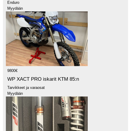
Enduro
Myydään
9800€
WP XACT PRO iskarit KTM 85:n
Tarvikkeet ja varaosat
Myydään