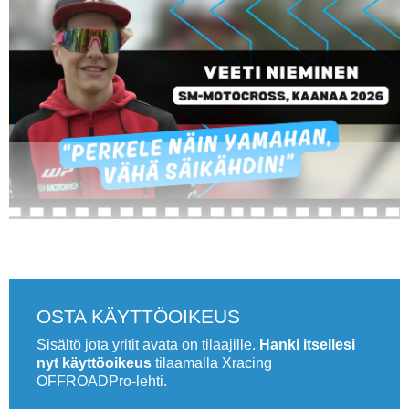
Vaihda salasana
MUUT LAJIT
YLEISTÄ ALALTA
LUE DIGILEHDET
ASIAKASPALVELU JA
OHJEET
MEDIATIEDOT
YHTEYSTIEDOT
.
OSTA KÄYTTÖOIKEUS
Sisältö jota yritit avata on tilaajille.
Hanki itsellesi
nyt käyttöoikeus
tilaamalla Xracing
OFFROADPro-lehti.