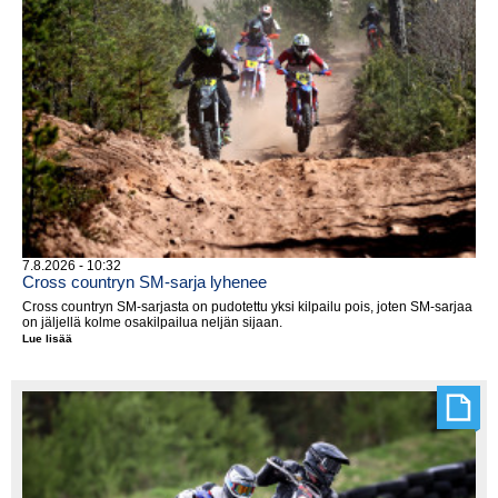
7.8.2026 - 10:32
Cross countryn SM-sarja lyhenee
Cross countryn SM-sarjasta on pudotettu yksi kilpailu pois, joten SM-sarjaa
on jäljellä kolme osakilpailua neljän sijaan.
Lue lisää
Cross
countryn
SM-
sarja
lyhenee