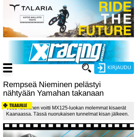
Hyppää
pääsisältöön
Main
navigation
Rempseä Nieminen pelästyi
Käyttäjätunnus
nähtyään Yamahan takanaan
Salasana
ENDURO
Veeti Nieminen voitti MX125-luokan molemmat kisaerät
Kaanaassa. Tässä nuorukaisen tunnelmat kisan jälkeen.
MOTOCROSS
CROSS COUNTRY
Luo uusi käyttäjätili