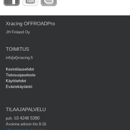
Xracing OFFROADPro
JH Finland Oy
TOIMITUS
info[at]xracing.fi
Kestotilausehdot
Tietosuojaseloste
Käyttöehdot
Evästekäytäntö
TILAAJAPALVELU
3 4246 5390
puh. 0
Avoinna arkisin klo 8-16