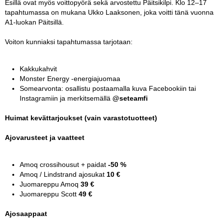
Esillä ovat myös voittopyörä sekä arvostettu Päitsikilpi. Klo 12–17
tapahtumassa on mukana Ukko Laaksonen, joka voitti tänä vuonna
A1-luokan Päitsillä.
Voiton kunniaksi tapahtumassa tarjotaan:
Kakkukahvit
Monster Energy -energiajuomaa
Somearvonta: osallistu postaamalla kuva Facebookiin tai
Instagramiin ja merkitsemällä
@seteamfi
Huimat kevättarjoukset (vain varastotuotteet)
Ajovarusteet ja vaatteet
Amoq crossihousut + paidat
-50 %
Amoq / Lindstrand ajosukat
10 €
Juomareppu Amoq
39 €
Juomareppu Scott
49 €
Ajosaappaat