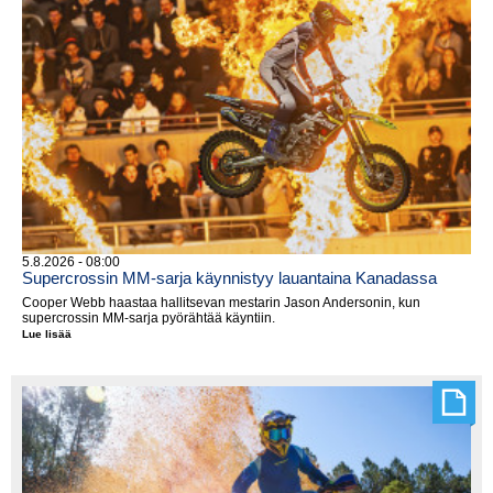
5.8.2026 - 08:00
Supercrossin MM-sarja käynnistyy lauantaina Kanadassa
Cooper Webb haastaa hallitsevan mestarin Jason Andersonin, kun
supercrossin MM-sarja pyörähtää käyntiin.
Lue lisää
Supercrossin
MM-
sarja
käynnistyy
lauantaina
Kanadassa