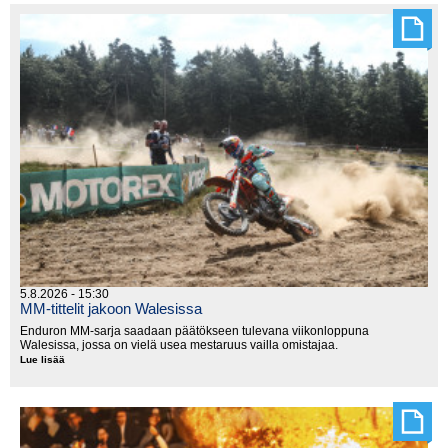
moottoripyörillä
5.8.2026 - 15:30
MM-tittelit jakoon Walesissa
Enduron MM-sarja saadaan päätökseen tulevana viikonloppuna
Walesissa, jossa on vielä usea mestaruus vailla omistajaa.
Lue lisää
MM-
tittelit
jakoon
Walesissa