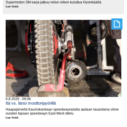
Supermoton SM-sarja jatkuu reilun viikon kuluttua Hyvinkäällä.
Lue lisää
Supermoton
SM-
pisteitä
jaetaan
seuraavaksi
Hyvinkäällä
6.8.2026 - 09:06
Itä vs. länsi moottoripyörillä
Haapajärvellä Kauniskankaan speedwayradalla ajetaan lauantaina viime
vuoden tapaan speedwayn East-West ottelu.
Lue lisää
Itä
vs.
länsi