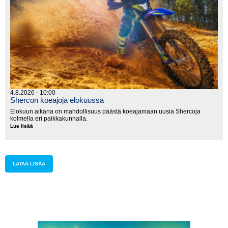
4.8.2026 - 10:00
Shercon koeajoja elokuussa
Elokuun aikana on mahdollisuus päästä koeajamaan uusia Shercoja
kolmella eri paikkakunnalla.
Lue lisää
Shercon
koeajoja
elokuussa
LATAA LISÄÄ