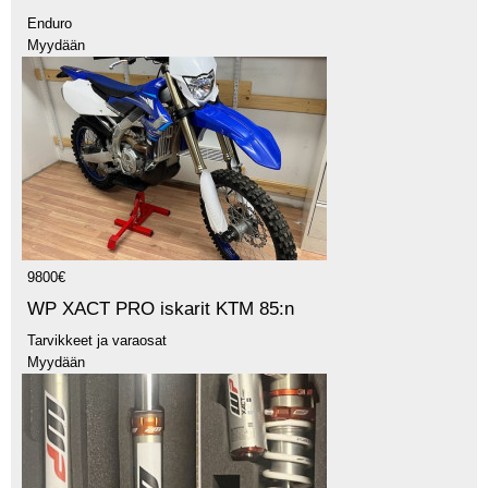
Enduro
Myydään
9800€
WP XACT PRO iskarit KTM 85:n
Tarvikkeet ja varaosat
Myydään