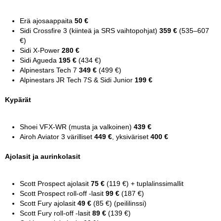
Erä ajosaappaita
50 €
Sidi Crossfire 3 (kiinteä ja SRS vaihtopohjat)
359 €
(535–607
€)
Sidi X-Power
280 €
Sidi Agueda
195 €
(434 €)
Alpinestars Tech 7
349 €
(499 €)
Alpinestars JR Tech 7S & Sidi Junior
199 €
Kypärät
Shoei VFX-WR (musta ja valkoinen)
439 €
Airoh Aviator 3 värilliset
449 €
, yksiväriset
400 €
Ajolasit ja aurinkolasit
Scott Prospect ajolasit
75 €
(119 €) + tuplalinssimallit
Scott Prospect roll-off -lasit
99 €
(187 €)
Scott Fury ajolasit
49 €
(85 €) (peililinssi)
Scott Fury roll-off -lasit
89 €
(139 €)