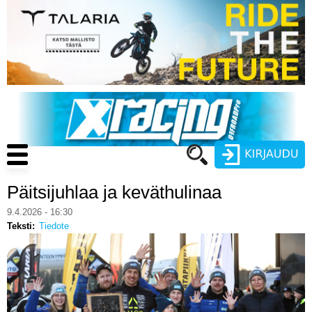
Hyppää
pääsisältöön
Main
navigation
Päitsijuhlaa ja keväthulinaa
Käyttäjätunnus
9.4.2026 - 16:30
Teksti
Tiedote
Salasana
ENDURO
MOTOCROSS
CROSS COUNTRY
Luo uusi käyttäjätili