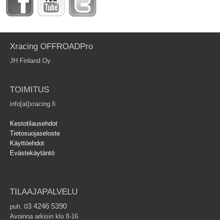
Xracing OFFROADPro
JH Finland Oy
TOIMITUS
info[at]xracing.fi
Kestotilausehdot
Tietosuojaseloste
Käyttöehdot
Evästekäytäntö
TILAAJAPALVELU
3 4246 5390
puh. 0
Avoinna arkisin klo 8-16