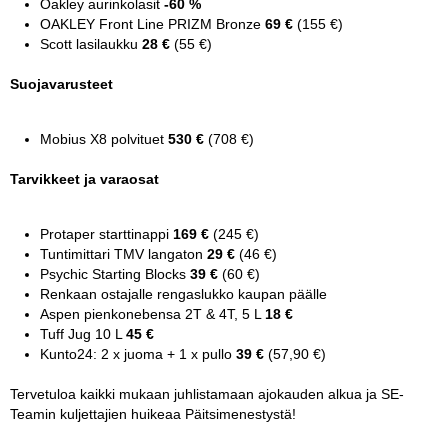
Oakley aurinkolasit
-60 %
OAKLEY Front Line PRIZM Bronze
69 €
(155 €)
Scott lasilaukku
28 €
(55 €)
Suojavarusteet
Mobius X8 polvituet
530 €
(708 €)
Tarvikkeet ja varaosat
Protaper starttinappi
169 €
(245 €)
Tuntimittari TMV langaton
29 €
(46 €)
Psychic Starting Blocks
39 €
(60 €)
Renkaan ostajalle rengaslukko kaupan päälle
Aspen pienkonebensa 2T & 4T, 5 L
18 €
Tuff Jug 10 L
45 €
Kunto24: 2 x juoma + 1 x pullo
39 €
(57,90 €)
Tervetuloa kaikki mukaan juhlistamaan ajokauden alkua ja SE-
Teamin kuljettajien huikeaa Päitsimenestystä!