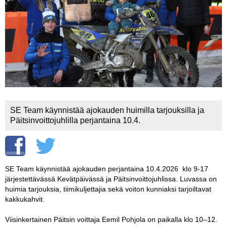
Vaihda salasana
MUUT LAJIT
YLEISTÄ ALALTA
LUE DIGILEHDET
ASIAKASPALVELU JA
OHJEET
SE Team käynnistää ajokauden huimilla tarjouksilla ja
MEDIATIEDOT
Päitsinvoittojuhlilla perjantaina 10.4.
YHTEYSTIEDOT
SE Team käynnistää ajokauden perjantaina 10.4.2026 klo 9-17
järjestettävässä Kevätpäivässä ja Päitsinvoittojuhlissa. Luvassa on
huimia tarjouksia, tiimikuljettajia sekä voiton kunniaksi tarjoiltavat
kakkukahvit.
Viisinkertainen Päitsin voittaja Eemil Pohjola on paikalla klo 10–12.