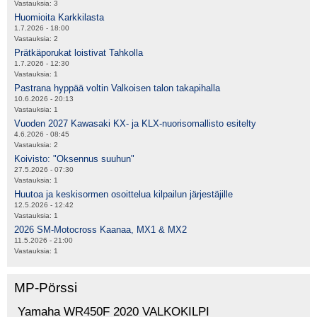
Vastauksia:
3
Huomioita Karkkilasta
1.7.2026 - 18:00
Vastauksia:
2
Prätkäporukat loistivat Tahkolla
1.7.2026 - 12:30
Vastauksia:
1
Pastrana hyppää voltin Valkoisen talon takapihalla
10.6.2026 - 20:13
Vastauksia:
1
Vuoden 2027 Kawasaki KX- ja KLX-nuorisomallisto esitelty
4.6.2026 - 08:45
Vastauksia:
2
Koivisto: "Oksennus suuhun"
27.5.2026 - 07:30
Vastauksia:
1
Huutoa ja keskisormen osoittelua kilpailun järjestäjille
12.5.2026 - 12:42
Vastauksia:
1
2026 SM-Motocross Kaanaa, MX1 & MX2
11.5.2026 - 21:00
Vastauksia:
1
MP-Pörssi
Yamaha WR450F 2020 VALKOKILPI