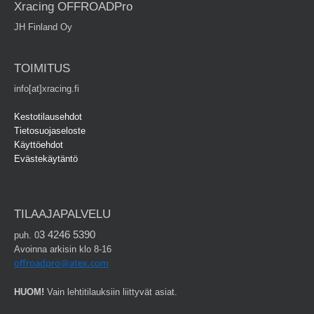
Xracing OFFROADPro
JH Finland Oy
TOIMITUS
info[at]xracing.fi
Kestotilausehdot
Tietosuojaseloste
Käyttöehdot
Evästekäytäntö
TILAAJAPALVELU
3 4246 5390
puh. 0
Avoinna arkisin klo 8-16
offroadpro@atex.com
HUOM!
Vain lehtitilauksiin liittyvät asiat.