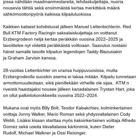
jossa nähdään maailmanmestareita, tehdaskuljettajia, nuoria
nousevia tähtiä sekä ensimmäistä kertaa merkittävä määrä
sähkömoottoripyöriä kaikissa kilpailuluokissa.
Kaikkien katseet kohdistuvat jälleen Manuel Lettenbichleriin. Red
Bull KTM Factory Racingin saksalaiskuljettaja on voittanut
Erzbergrodeon neljä kertaa peräkkäin vuosina 2022–2025 ja
tavoittelee nyt viidettä peräkkäistä voittoaan. Saavutus nostaisi
hänet samalle tasolle kilpailun legendojen Taddy Blazusiakin
ja Graham Jarvisin kanssa.
28-vuotias Lettenbichler on uransa huippuvuosissa, mutta
Erzbergrodeolla suosikin asema ei takaa mitään. Kilpailu tunnetaan
armottomuudestaan, eikä pienillekään virheille ole sijaa. KTM:n
riveistä haastajaksi nousee jälleen kanadalainen Trystan Hart, joka
on ollut palkintokorokkeella vuosina 2022–2024.
Mukana ovat myös Billy Bolt, Teodor Kabakchiev, kolminkertainen
voittaja Jonny Walker, Mario Roman sekä yhdysvaltalainen Cody
Webb. Lisäksi kisaan starttaa myös kaksinkertainen voittaja Alfredo
Gomez sekä useita itävaltalaisia kärkinimiä, kuten Dieter
Rudolf, Michael Walkner ja Ossi Reisinger.