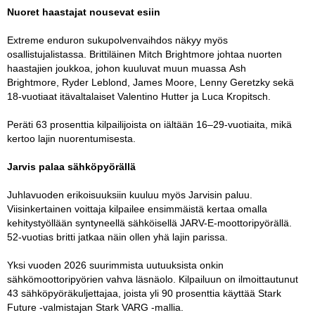
Nuoret haastajat nousevat esiin
Extreme enduron sukupolvenvaihdos näkyy myös
osallistujalistassa. Brittiläinen Mitch Brightmore johtaa nuorten
haastajien joukkoa, johon kuuluvat muun muassa Ash
Brightmore, Ryder Leblond, James Moore, Lenny Geretzky sekä
18-vuotiaat itävaltalaiset Valentino Hutter ja Luca Kropitsch.
Peräti 63 prosenttia kilpailijoista on iältään 16–29-vuotiaita, mikä
kertoo lajin nuorentumisesta.
Jarvis palaa sähköpyörällä
Juhlavuoden erikoisuuksiin kuuluu myös Jarvisin paluu.
Viisinkertainen voittaja kilpailee ensimmäistä kertaa omalla
kehitystyöllään syntyneellä sähköisellä JARV-E-moottoripyörällä.
52-vuotias britti jatkaa näin ollen yhä lajin parissa.
Yksi vuoden 2026 suurimmista uutuuksista onkin
sähkömoottoripyörien vahva läsnäolo. Kilpailuun on ilmoittautunut
43 sähköpyöräkuljettajaa, joista yli 90 prosenttia käyttää Stark
Future -valmistajan Stark VARG -mallia.