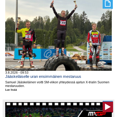
3.8.2026 - 09:53
Jääskeläiselle uran ensimmäinen mestaruus
Samuel Jääskeläinen voitti SM-viikon yhteydessä ajetun X-trialin Suomen
mestaruuden.
Lue lisää
Jääskeläiselle
uran
ensimmäinen
mestaruus