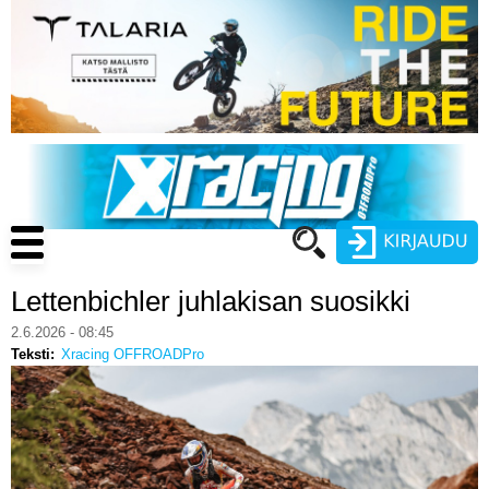
Hyppää
pääsisältöön
Main
navigation
Lettenbichler juhlakisan suosikki
Käyttäjätunnus
2.6.2026 - 08:45
Teksti
Xracing OFFROADPro
Salasana
ENDURO
MOTOCROSS
CROSS COUNTRY
Luo uusi käyttäjätili