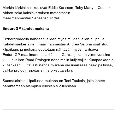
Merkin kärkinimiin kuuluvat Eddie Karlsson, Toby Martyn, Cooper
Abbott sekä kaksinkertainen motocrossin
maailmanmestari Sébastien Tortelli.
EnduroGP-tähdet mukana
Erzbergrodeolla nähdään jälleen myös muiden lajien huippuja.
Kahdeksankertainen maailmanmestari Andrea Verona osallistuu
kilpailuun, ja mukana odotetaan nähtävän myös hallitseva
EnduroGP-maailmanmestari Josep Garcia, joka on viime vuosina
kuulunut Iron Road Prologen nopeimpiin kuljettajiin. Kumpaakaan ei
kuitenkaan luultavasti nähdä mukana varsinaisessa pääkilpailussa,
vaikka prologin sijoitus sinne oikeuttaisikin.
Suomalaisista kilpailussa mukana on Toni Toukola, joka lähtee
parantamaan aiempien vuosien sijoituksiaan.