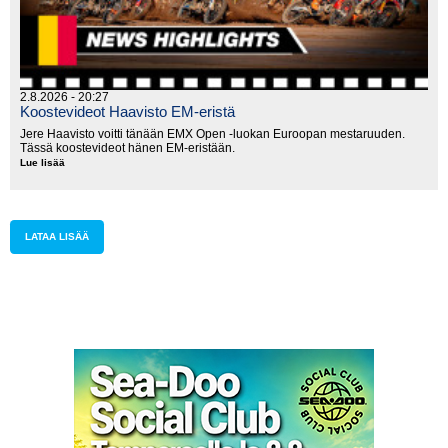
2.8.2026 - 20:27
Koostevideot Haavisto EM-eristä
Jere Haavisto voitti tänään EMX Open -luokan Euroopan mestaruuden.
Tässä koostevideot hänen EM-eristään.
Lue lisää
Koostevideot
Haavisto
EM-
eristä
LATAA LISÄÄ