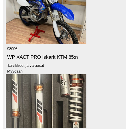
9800€
WP XACT PRO iskarit KTM 85:n
Tarvikkeet ja varaosat
Myydään