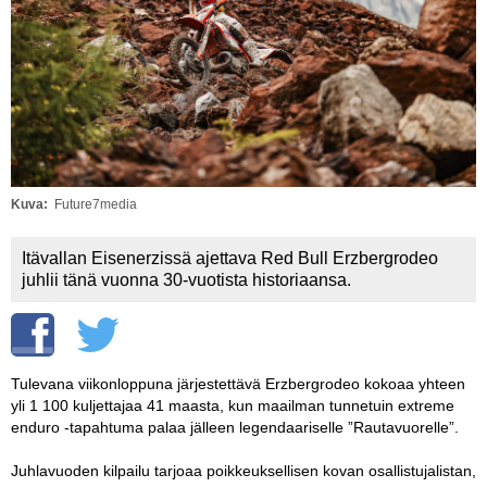
Vaihda salasana
MUUT LAJIT
YLEISTÄ ALALTA
LUE DIGILEHDET
ASIAKASPALVELU JA
OHJEET
Kuva
Future7media
MEDIATIEDOT
Itävallan Eisenerzissä ajettava Red Bull Erzbergrodeo
juhlii tänä vuonna 30-vuotista historiaansa.
YHTEYSTIEDOT
Tulevana viikonloppuna järjestettävä Erzbergrodeo kokoaa yhteen
yli 1 100 kuljettajaa 41 maasta, kun maailman tunnetuin extreme
enduro -tapahtuma palaa jälleen legendaariselle ”Rautavuorelle”.
Juhlavuoden kilpailu tarjoaa poikkeuksellisen kovan osallistujalistan,