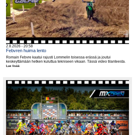
2.8.2026 - 20:58
Febvren huima lento
Romain Febvre kaatui rajusti Lommelin toisessa erässä ja joutui
keskeyttämään hetken kuluttua tekniseen vikaan. Tässä video tilanteesta.
Lue lisää
Febvren
huima
lento