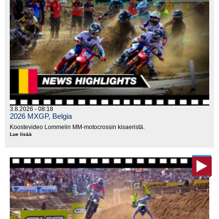
3.8.2026 - 08:18
2026 MXGP, Belgia
Koostevideo Lommelin MM-motocrossin kisaeristä.
Lue lisää
2026
MXGP,
Belgia