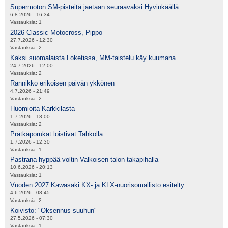
Supermoton SM-pisteitä jaetaan seuraavaksi Hyvinkäällä
6.8.2026 - 16:34
Vastauksia:
1
2026 Classic Motocross, Pippo
27.7.2026 - 12:30
Vastauksia:
2
Kaksi suomalaista Loketissa, MM-taistelu käy kuumana
24.7.2026 - 12:00
Vastauksia:
2
Rannikko erikoisen päivän ykkönen
4.7.2026 - 21:49
Vastauksia:
2
Huomioita Karkkilasta
1.7.2026 - 18:00
Vastauksia:
2
Prätkäporukat loistivat Tahkolla
1.7.2026 - 12:30
Vastauksia:
1
Pastrana hyppää voltin Valkoisen talon takapihalla
10.6.2026 - 20:13
Vastauksia:
1
Vuoden 2027 Kawasaki KX- ja KLX-nuorisomallisto esitelty
4.6.2026 - 08:45
Vastauksia:
2
Koivisto: "Oksennus suuhun"
27.5.2026 - 07:30
Vastauksia:
1