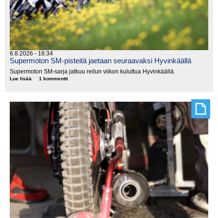
6.8.2026 - 16:34
Supermoton SM-pisteitä jaetaan seuraavaksi Hyvinkäällä
Supermoton SM-sarja jatkuu reilun viikon kuluttua Hyvinkäällä.
Lue lisää
Supermoton
1 kommentti
SM-
pisteitä
jaetaan
seuraavaksi
Hyvinkäällä