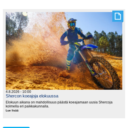
MM-
sarja
käynnistyy
lauantaina
Kanadassa
4.8.2026 - 10:00
Shercon koeajoja elokuussa
Elokuun aikana on mahdollisuus päästä koeajamaan uusia Shercoja
kolmella eri paikkakunnalla.
Lue lisää
Shercon
koeajoja
elokuussa