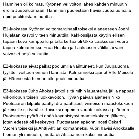
Hänninen oli kolmas. Kytönen vei voiton lähes kahden minuutin
erolla Juupaluomaan. Hänninen puolestaan hävisi Juupaluomalla
noin puolitoista minuuttia.
E1-luokassa Kytönen voittomarginaali toiseksi ajaneeseen Jonni
Hujalaan kasvoi viiteen minuuttiin. Kakkossijasta käytiin eilisen
tapaan kova kamppailu ja tällä kertaa oli Ukko Laaksosen vuoro
taipua kolmanneksi. Eroa Hujalan ja Laaksosen välille jäi vain
vaivaiset neljä sekuntia.
E2-luokassa eivät paikat podiumilla vaihtuneet, kun Juupaluoma
tyylitteli voittoon ennen Hännistä. Kolmanneksi ajanut Ville Meisola
jäi Hännisestä hieman alle puoli minuuttia.
E3-luokassa Juho Ahokas jatkoi siitä mihin lauantaina jäi ja nappasi
viikonlopun toisen luokkavoiton. Hyvän päivän ajaneen Niko
Puotsaaren kilpailu päättyi dramaattisesti viimeisen maastokokeen
jälkeiselle siirtymälle. Toiseksi nopeinta vauhti luokassa pitäneen
Puotsaaren pyörä ei enää käynnistynyt maastokokeen jälkeen,
joten edessä oli keskeytys. Puotsaaren epäonni nosti Oskari
Vuoren toiseksi ja Antti Ahtilan kolmanneksi. Vuori hävisi Ahokkaalle
hieman yli minuutin, mutta oli Ahtilaa noin kaksi minuuttia