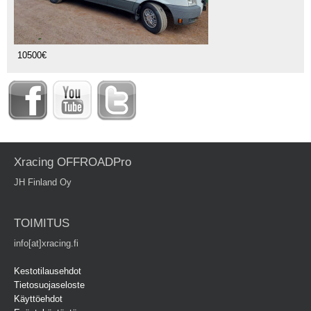
10500€
Xracing OFFROADPro
JH Finland Oy
TOIMITUS
info[at]xracing.fi
Kestotilausehdot
Tietosuojaseloste
Käyttöehdot