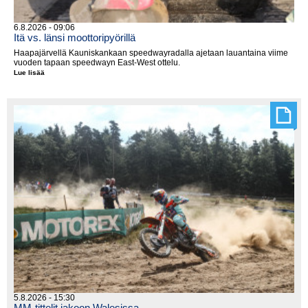
6.8.2026 - 09:06
Itä vs. länsi moottoripyörillä
Haapajärvellä Kauniskankaan speedwayradalla ajetaan lauantaina viime
vuoden tapaan speedwayn East-West ottelu.
Lue lisää
Itä
vs.
länsi
moottoripyörillä
5.8.2026 - 15:30
MM-tittelit jakoon Walesissa