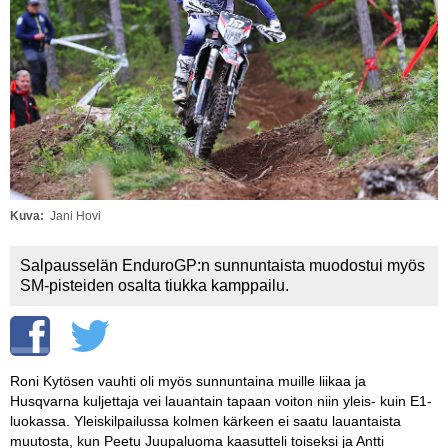
Vaihda salasana
MUUT LAJIT
YLEISTÄ ALALTA
LUE DIGILEHDET
ASIAKASPALVELU JA
OHJEET
Kuva
Jani Hovi
MEDIATIEDOT
Salpausselän EnduroGP:n sunnuntaista muodostui myös
YHTEYSTIEDOT
SM-pisteiden osalta tiukka kamppailu.
Roni Kytösen vauhti oli myös sunnuntaina muille liikaa ja
Husqvarna kuljettaja vei lauantain tapaan voiton niin yleis- kuin E1-
luokassa. Yleiskilpailussa kolmen kärkeen ei saatu lauantaista
muutosta, kun Peetu Juupaluoma kaasutteli toiseksi ja Antti