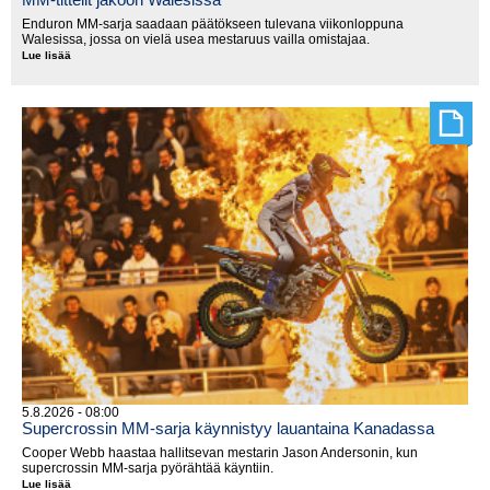
Enduron MM-sarja saadaan päätökseen tulevana viikonloppuna
Walesissa, jossa on vielä usea mestaruus vailla omistajaa.
Lue lisää
MM-
tittelit
jakoon
Walesissa
5.8.2026 - 08:00
Supercrossin MM-sarja käynnistyy lauantaina Kanadassa
Cooper Webb haastaa hallitsevan mestarin Jason Andersonin, kun
supercrossin MM-sarja pyörähtää käyntiin.
Lue lisää
Supercrossin