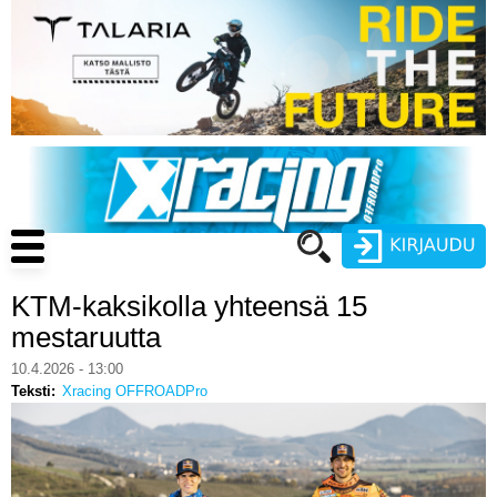
Hyppää
pääsisältöön
Main
navigation
KTM-kaksikolla yhteensä 15
Käyttäjätunnus
mestaruutta
Salasana
10.4.2026 - 13:00
ENDURO
Teksti
Xracing OFFROADPro
MOTOCROSS
CROSS COUNTRY
Luo uusi käyttäjätili