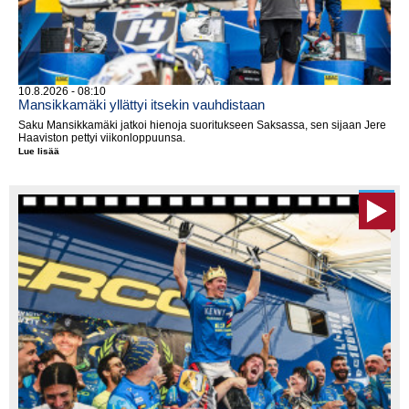
10.8.2026 - 08:10
Mansikkamäki yllättyi itsekin vauhdistaan
Saku Mansikkamäki jatkoi hienoja suoritukseen Saksassa, sen sijaan Jere
Haaviston pettyi viikonloppuunsa.
Lue lisää
Mansikkamäki
yllättyi
itsekin
vauhdistaan