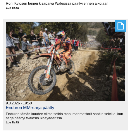
Roni Kytösen toinen kisapäivä Walesissa päättyi ennen aikojaan.
Lue lisää
Reppupyörä
ajoi
Kytösen
päälle
9.8.2026 - 19:50
Enduron MM-sarja päättyi
Enduron tämän kauden viimeisetkin maailmanmestarit saatiin selville, kun
sarja päättyi Walesin Rhayaderissa.
Lue lisää
Enduron
MM-
sarja