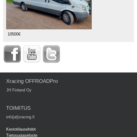
10500€
Xracing OFFROADPro
JH Finland Oy
TOIMITUS
info[at]xracing.fi
Kestotilausehdot
Tietosuojaseloste