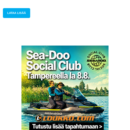
päättyi
LATAA LISÄÄ