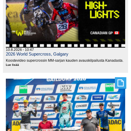
10.8.2026 - 10:47
2026 World Supercross, Galgary
Koostevideo supercrossin MM-sarjan kauden avauskilpailusta Kanadasta.
Lue lisää
2026
World
Supercross,
Galgary