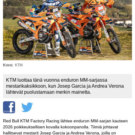
Vaihda salasana
MUUT LAJIT
YLEISTÄ ALALTA
LUE DIGILEHDET
ASIAKASPALVELU JA
OHJEET
Kuva
KTM
MEDIATIEDOT
KTM luottaa tänä vuonna enduron MM-sarjassa
YHTEYSTIEDOT
mestarikaksikkoon, kun Josep Garcia ja Andrea Verona
lähtevät puolustamaan merkin mainetta.
Red Bull KTM Factory Racing lähtee enduron MM-sarjan kauteen
2026 poikkeuksellisen kovalla kokoonpanolla. Tiimiä johtavat
hallitsevat mestarit Josep Garcia ja Andrea Verona, joilla on