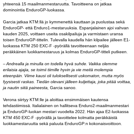
yhteensä 15 maailmanmestaruutta. Tavoitteena on jatkaa
dominointia EnduroGP-luokassa.
Garcia jatkaa KTM:llä jo kymmenettä kauttaan ja puolustaa sekä
EnduroGP- että Enduro1-mestaruuksia. Espanjalainen ajoi vahvan
kauden 2025, voittaen useita osakilpailuja ja varmistaen uransa
toisen EnduroGP-tittelin. Tulevalla kaudella hän kilpailee jälleen E1-
luokassa KTM 250 EXC-F -pyörällä tavoitteenaan neljäs
peräkkäinen luokkamestaruus ja kolmas EnduroGP-titteli putkeen.
– Andrealla ja minulla on todella hyvä suhde. Vaikka olemme
erilaisia ajajia, se toimii tiimille hyvin ja vie meitä molempia
eteenpäin. Viime kausi oli tuloksellisesti uskomaton, mutta myös
fyysisesti raskas. Tiedän olevani jälleen kuljettaja, joka pitää voittaa,
ja nautin siitä paineesta,
Garcia sanoo.
Verona siirtyy KTM:lle ja aloittaa ensimmäisen kautensa
tehdastiimissä. Italialainen on hallitseva Enduro2-maailmanmestari
ja EnduroGP-luokan mestari vuodelta 2022. Hän ajaa E2-luokassa
KTM 450 EXC-F -pyörällä ja tavoittelee kolmatta peräkkäistä
luokkamestaruutta sekä paluuta EnduroGP:n kokonaisvoittoon.