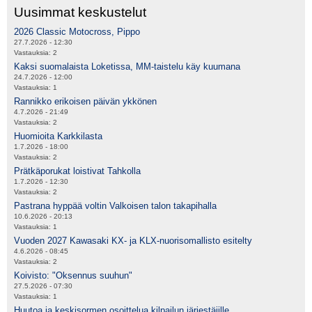
Uusimmat keskustelut
2026 Classic Motocross, Pippo
27.7.2026 - 12:30
Vastauksia:
2
Kaksi suomalaista Loketissa, MM-taistelu käy kuumana
24.7.2026 - 12:00
Vastauksia:
1
Rannikko erikoisen päivän ykkönen
4.7.2026 - 21:49
Vastauksia:
2
Huomioita Karkkilasta
1.7.2026 - 18:00
Vastauksia:
2
Prätkäporukat loistivat Tahkolla
1.7.2026 - 12:30
Vastauksia:
2
Pastrana hyppää voltin Valkoisen talon takapihalla
10.6.2026 - 20:13
Vastauksia:
1
Vuoden 2027 Kawasaki KX- ja KLX-nuorisomallisto esitelty
4.6.2026 - 08:45
Vastauksia:
2
Koivisto: "Oksennus suuhun"
27.5.2026 - 07:30
Vastauksia:
1
Huutoa ja keskisormen osoittelua kilpailun järjestäjille