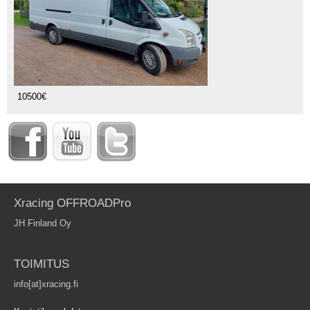
10500€
Xracing OFFROADPro
JH Finland Oy
TOIMITUS
info[at]xracing.fi