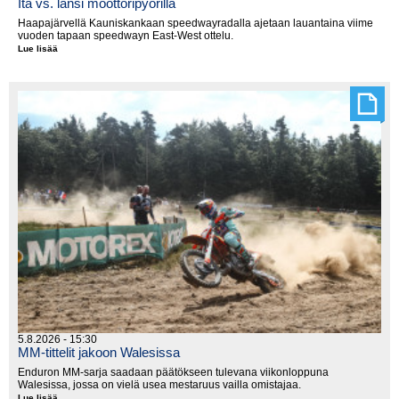
Itä vs. länsi moottoripyörillä
Haapajärvellä Kauniskankaan speedwayradalla ajetaan lauantaina viime
vuoden tapaan speedwayn East-West ottelu.
Lue lisää
Itä
vs.
länsi
moottoripyörillä
5.8.2026 - 15:30
MM-tittelit jakoon Walesissa
Enduron MM-sarja saadaan päätökseen tulevana viikonloppuna
Walesissa, jossa on vielä usea mestaruus vailla omistajaa.
Lue lisää
MM-