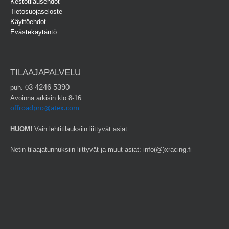
Kestotilausehdot
Tietosuojaseloste
Käyttöehdot
Evästekäytäntö
TILAAJAPALVELU
3 4246 5390
puh. 0
Avoinna arkisin klo 8-16
offroadpro@atex.com
HUOM!
Vain lehtitilauksiin liittyvät asiat.
Netin tilaajatunnuksiin liittyvät ja muut asiat: info(@)xracing.fi