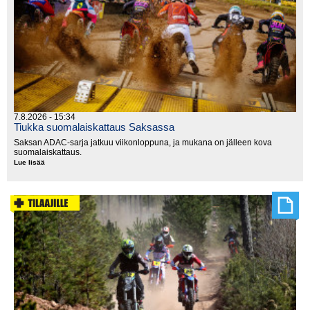
7.8.2026 - 15:34
Tiukka suomalaiskattaus Saksassa
Saksan ADAC-sarja jatkuu viikonloppuna, ja mukana on jälleen kova
suomalaiskattaus.
Lue lisää
Tiukka
suomalaiskattaus
Saksassa