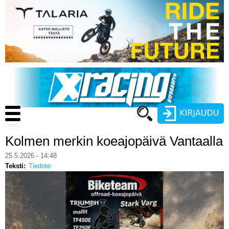
Hyppää
pääsisältöön
Main
navigation
Kolmen merkin koeajopäivä Vantaalla
Käyttäjätunnus
25.5.2026 - 14:48
Teksti
Tiedote
Salasana
ENDURO
MOTOCROSS
CROSS COUNTRY
Luo uusi käyttäjätili