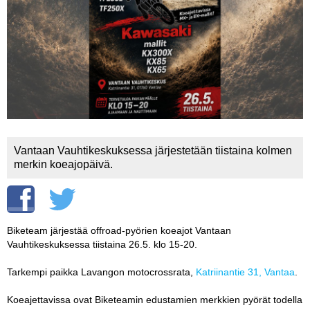
Vaihda salasana
MUUT LAJIT
YLEISTÄ ALALTA
LUE DIGILEHDET
ASIAKASPALVELU JA
OHJEET
Vantaan Vauhtikeskuksessa järjestetään tiistaina kolmen
MEDIATIEDOT
merkin koeajopäivä.
YHTEYSTIEDOT
Biketeam järjestää offroad-pyörien koeajot Vantaan
Vauhtikeskuksessa tiistaina 26.5. klo 15-20.
Tarkempi paikka Lavangon motocrossrata,
Katriinantie 31, Vantaa
.
Koeajettavissa ovat Biketeamin edustamien merkkien pyörät todella