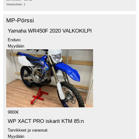
Vastauksia:
1
MP-Pörssi
Yamaha WR450F 2020 VALKOKILPI
Enduro
Myydään
9800€
WP XACT PRO iskarit KTM 85:n
Tarvikkeet ja varaosat
Myydään