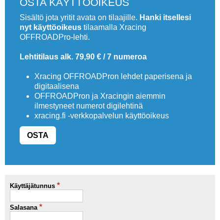
OSTA KÄYTTÖOIKEUS
Sisältö jota yritit avata on tilaajille.
Hanki itsellesi
nyt käyttöoikeus
tilaamalla Xracing
OFFROADPro-lehti.
Lehtitilaus alk. 79,90 € / 7 numeroa
Xracing OFFROADPron lehdet paperisena ja
digitaalisena
OFFROADPron ja Xracingin aiemmin
ilmestyneet numerot digilehtinä
xracing.fi -verkkopalvelun käyttöoikeus
OSTA
Käyttäjätunnus
Salasana