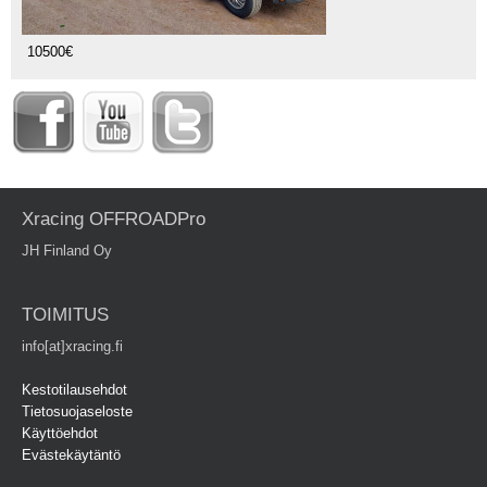
10500€
Xracing OFFROADPro
JH Finland Oy
TOIMITUS
info[at]xracing.fi
Kestotilausehdot
Tietosuojaseloste
Käyttöehdot
Evästekäytäntö