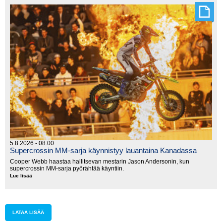
Walesissa
5.8.2026 - 08:00
Supercrossin MM-sarja käynnistyy lauantaina Kanadassa
Cooper Webb haastaa hallitsevan mestarin Jason Andersonin, kun
supercrossin MM-sarja pyörähtää käyntiin.
Lue lisää
Supercrossin
MM-
sarja
käynnistyy
lauantaina
Kanadassa
LATAA LISÄÄ