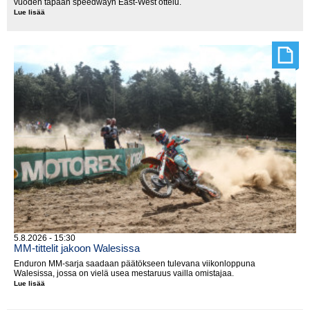
vuoden tapaan speedwayn East-West ottelu.
Lue lisää
Itä
vs.
länsi
moottoripyörillä
5.8.2026 - 15:30
MM-tittelit jakoon Walesissa
Enduron MM-sarja saadaan päätökseen tulevana viikonloppuna
Walesissa, jossa on vielä usea mestaruus vailla omistajaa.
Lue lisää
MM-
tittelit
jakoon