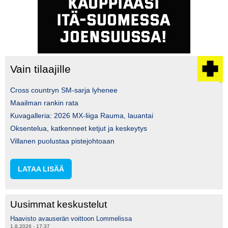
Vain tilaajille
Cross countryn SM-sarja lyhenee
Maailman rankin rata
Kuvagalleria: 2026 MX-liiga Rauma, lauantai
Oksentelua, katkenneet ketjut ja keskeytys
Villanen puolustaa pistejohtoaan
LATAA LISÄÄ
Uusimmat keskustelut
Haavisto avauserän voittoon Lommelissa
1.8.2026 - 17:37