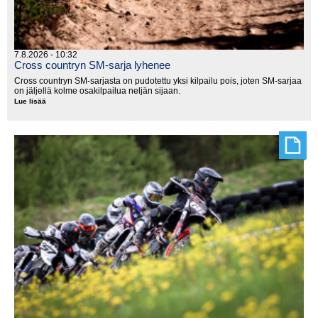
7.8.2026 - 10:32
Cross countryn SM-sarja lyhenee
Cross countryn SM-sarjasta on pudotettu yksi kilpailu pois, joten SM-sarjaa
on jäljellä kolme osakilpailua neljän sijaan.
Lue lisää
Cross
countryn
SM-
sarja
lyhenee