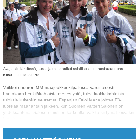
Vaihda salasana
MUUT LAJIT
YLEISTÄ ALALTA
LUE DIGILEHDET
ASIAKASPALVELU JA
OHJEET
Avajaisiin lähdössä, kuskit ja mekaanikot asiallisesti sonnustautuneena
MEDIATIEDOT
Kuva
OFFROADPro
YHTEYSTIEDOT
Vaikkei enduron MM-maajoukkuekilpailussa varsinaisesti
haetakaan henkilökohtaista menestystä, tulee luokkakohtaisia
tuloksia kuitenkin seurattua. Espanjan Oriol Mena johtaa E3-
luokkaa maanantain jälkeen, kun Suomen Valtteri Salonen on
yhdeksäntenä. Salosen mieli on korkealla, vaikka siirtymät toivatkin
haasteita.