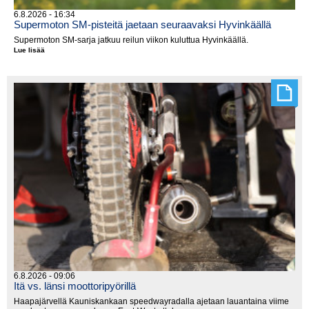
6.8.2026 - 16:34
Supermoton SM-pisteitä jaetaan seuraavaksi Hyvinkäällä
Supermoton SM-sarja jatkuu reilun viikon kuluttua Hyvinkäällä.
Lue lisää
Supermoton
SM-
pisteitä
jaetaan
seuraavaksi
Hyvinkäällä
6.8.2026 - 09:06
Itä vs. länsi moottoripyörillä
Haapajärvellä Kauniskankaan speedwayradalla ajetaan lauantaina viime