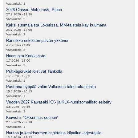
Vastauksia:
1
2026 Classic Motocross, Pippo
27.7.2026 - 12:30
Vastauksia:
2
Kaksi suomalaista Loketissa, MM-taistelu käy kuumana
24.7.2026 - 12:00
Vastauksia:
2
Rannikko erikoisen päivän ykkönen
4.7.2026 - 21:49
Vastauksia:
3
Huomioita Karkkilasta
1.7.2026 - 18:00
Vastauksia:
2
Prätkäporukat loistivat Tahkolla
1.7.2026 - 12:30
Vastauksia:
1
Pastrana hyppää voltin Valkoisen talon takapihalla
10.6.2026 - 20:13
Vastauksia:
1
Vuoden 2027 Kawasaki KX- ja KLX-nuorisomallisto esitelty
4.6.2026 - 08:45
Vastauksia:
2
Koivisto: "Oksennus suuhun"
27.5.2026 - 07:30
Vastauksia:
1
Huutoa ja keskisormen osoittelua kilpailun järjestäjille
12.5.2026 - 12:42