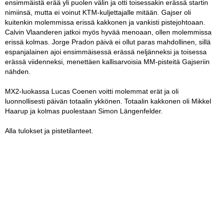
ensimmäistä erää yli puolen välin ja otti toisessakin erässä startin
nimiinsä, mutta ei voinut KTM-kuljettajalle mitään. Gajser oli
kuitenkin molemmissa erissä kakkonen ja vankisti pistejohtoaan.
Calvin Vlaanderen jatkoi myös hyvää menoaan, ollen molemmissa
erissä kolmas. Jorge Pradon päivä ei ollut paras mahdollinen, sillä
espanjalainen ajoi ensimmäisessä erässä neljänneksi ja toisessa
erässä viidenneksi, menettäen kallisarvoisia MM-pisteitä Gajseriin
nähden.
MX2-luokassa Lucas Coenen voitti molemmat erät ja oli
luonnollisesti päivän totaalin ykkönen. Totaalin kakkonen oli Mikkel
Haarup ja kolmas puolestaan Simon Längenfelder.
Alla tulokset ja pistetilanteet.