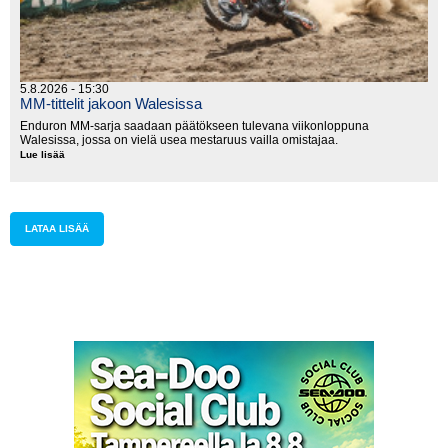
5.8.2026 - 15:30
MM-tittelit jakoon Walesissa
Enduron MM-sarja saadaan päätökseen tulevana viikonloppuna
Walesissa, jossa on vielä usea mestaruus vailla omistajaa.
Lue lisää
MM-
tittelit
jakoon
Walesissa
LATAA LISÄÄ