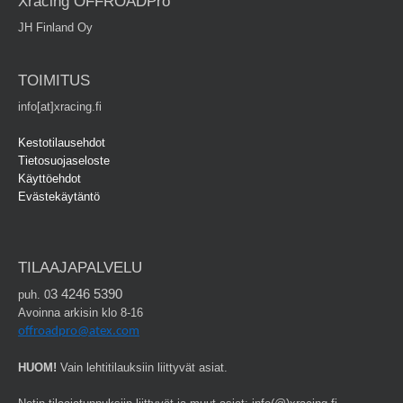
Xracing OFFROADPro
JH Finland Oy
TOIMITUS
info[at]xracing.fi
Kestotilausehdot
Tietosuojaseloste
Käyttöehdot
Evästekäytäntö
TILAAJAPALVELU
3 4246 5390
puh. 0
Avoinna arkisin klo 8-16
offroadpro@atex.com
HUOM!
Vain lehtitilauksiin liittyvät asiat.