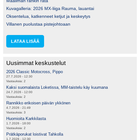
Maailman rankin rata
Kuvagalleria: 2026 MX-liiga Rauma, lauantai
Oksentelua, katkenneet ketjut ja keskeytys
Villanen puolustaa pistejohtoaan
LATAA LISÄÄ
Uusimmat keskustelut
2026 Classic Motocross, Pippo
27.7.2026 - 12:30
Vastauksia:
2
Kaksi suomalaista Loketissa, MM-taistelu käy kuumana
24.7.2026 - 12:00
Vastauksia:
2
Rannikko erikoisen päivän ykkönen
4.7.2026 - 21:49
Vastauksia:
3
Huomioita Karkkilasta
1.7.2026 - 18:00
Vastauksia:
2
Prätkäporukat loistivat Tahkolla
1.7.2026 - 12:30