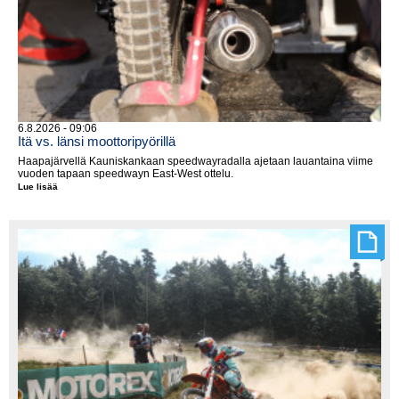
6.8.2026 - 09:06
Itä vs. länsi moottoripyörillä
Haapajärvellä Kauniskankaan speedwayradalla ajetaan lauantaina viime
vuoden tapaan speedwayn East-West ottelu.
Lue lisää
Itä
vs.
länsi
moottoripyörillä