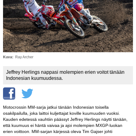
Vaihda salasana
MUUT LAJIT
YLEISTÄ ALALTA
LUE DIGILEHDET
ASIAKASPALVELU JA
OHJEET
Kuva
Ray Archer
MEDIATIEDOT
Jeffrey Herlings nappasi molempien erien voitot tänään
Indonesian kuumuudessa.
YHTEYSTIEDOT
Motocrossin MM-sarja jatkui tänään Indonesian toisella
osakilpailulla, joka laittoi kuljettajat koville kuumuuden vuoksi.
Kauden edetessä vauhtiin päässyt Jeffrey Herlings näytti tänään,
että kuumuus ei häntä vaivaa ja ajoi molempien MXGP-luokan
erien voittoon. MM-sarjan kärjessä oleva Tim Gajser johti