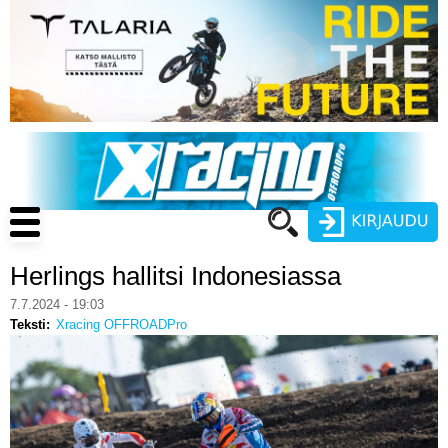
Hyppää
pääsisältöön
Main
navigation
Herlings hallitsi Indonesiassa
Käyttäjätunnus
7.7.2024 - 19:03
Teksti
Xracing OFFROADPro
Salasana
ENDURO
MOTOCROSS
CROSS COUNTRY
Luo uusi käyttäjätili