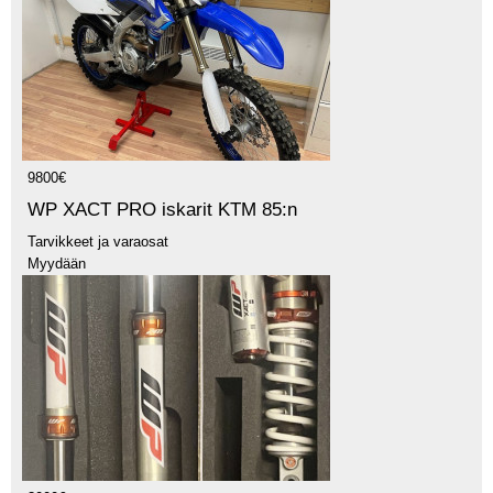
9800€
WP XACT PRO iskarit KTM 85:n
Tarvikkeet ja varaosat
Myydään