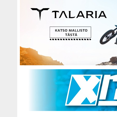
Hyppää
pääsisältöön