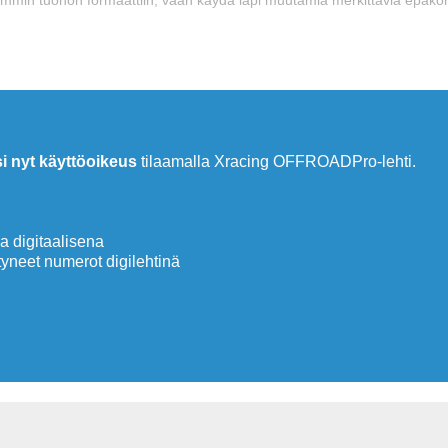
si nyt käyttöoikeus
tilaamalla Xracing OFFROADPro-lehti.
 digitaalisena
neet numerot digilehtinä