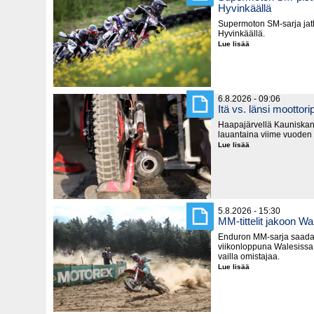
Hyvinkäällä
Supermoton SM-sarja jatk
Hyvinkäällä.
Lue lisää
Supermoton
SM-
pisteitä
jaetaan
seuraavaksi
Hyvinkäällä
6.8.2026 - 09:06
Itä vs. länsi moottorip
Haapajärvellä Kauniska
lauantaina viime vuoden
Lue lisää
Itä
vs.
länsi
moottoripyörillä
5.8.2026 - 15:30
MM-tittelit jakoon Wa
Enduron MM-sarja saada
viikonloppuna Walesissa,
vailla omistajaa.
Lue lisää
MM-
tittelit
jakoon
Walesissa