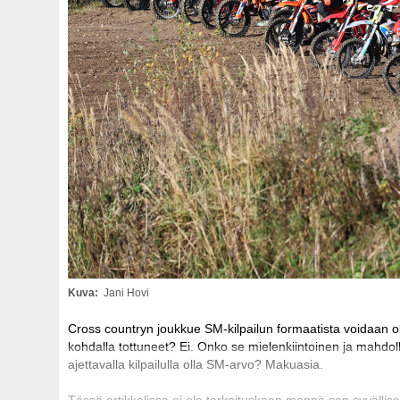
Kuva
Jani Hovi
Cross countryn joukkue SM-kilpailun formaatista voidaan ol
kohdalla tottuneet? Ei. Onko se mielenkiintoinen ja mahdoll
ajettavalla kilpailulla olla SM-arvo? Makuasia.
Tässä artikkelissa ei ole tarkoituskaan mennä sen syvälli