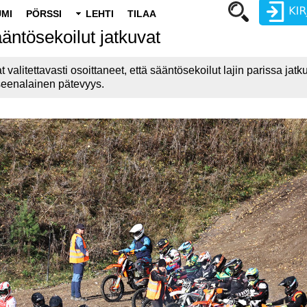
MI
PÖRSSI
LEHTI
TILAA
ntösekoilut jatkuvat
Käyttäjätunnus
valitettavasti osoittaneet, että sääntösekoilut lajin parissa jatk
Salasana
seenalainen pätevyys.
Luo uusi käyttäjätili
Vaihda salasana