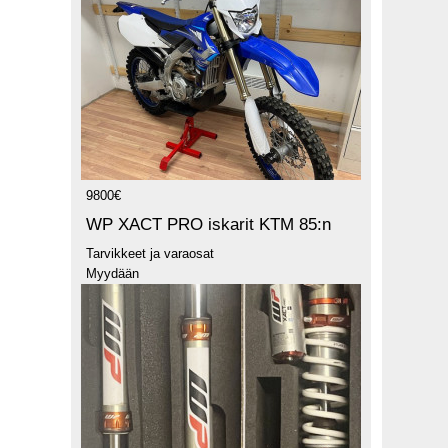
9800€
WP XACT PRO iskarit KTM 85:n
Tarvikkeet ja varaosat
Myydään