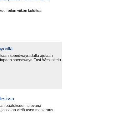
uu reilun viikon kuluttua
yörillä
nkaan speedwayradalla ajetaan
 tapaan speedwayn East-West ottelu.
lesissa
an päätökseen tulevana
 jossa on vielä usea mestaruus