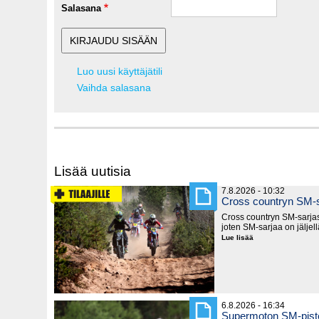
Salasana
Luo uusi käyttäjätili
Vaihda salasana
Lisää uutisia
7.8.2026 - 10:32
Cross countryn SM-s
Cross countryn SM-sarjast
joten SM-sarjaa on jäljel
Lue lisää
Cross
countryn
SM-
sarja
lyhenee
6.8.2026 - 16:34
Supermoton SM-piste