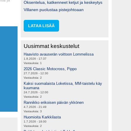
Oksentelua, katkenneet ketjut ja keskeytys
Villanen puolustaa pistejohtoaan
LATAA LISÄÄ
Uusimmat keskustelut
Haavisto avauserän voittoon Lommelissa
1.8.2026 - 17:37
Vastauksia:
1
2026 Classic Motocross, Pippo
27.7.2026 - 12:30
Vastauksia:
2
Kaksi suomalaista Loketissa, MM-taistelu käy
kuumana
24.7.2026 - 12:00
Vastauksia:
2
Rannikko erikoisen päivän ykkönen
4.7.2026 - 21:49
Vastauksia:
3
Huomioita Karkkilasta
1.7.2026 - 18:00
Vastauksia:
2