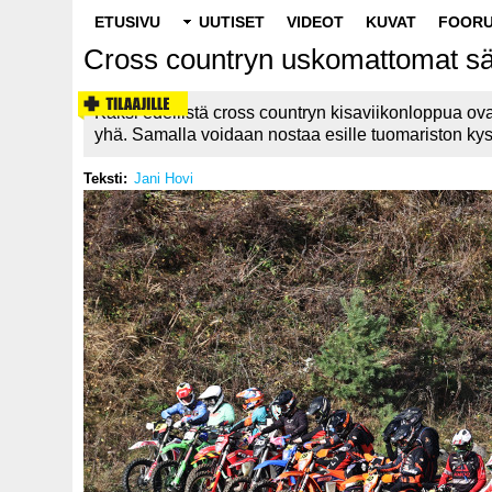
Main
ETUSIVU
UUTISET
VIDEOT
KUVAT
FOORU
navigation
Cross countryn uskomattomat sää
Kaksi edellistä cross countryn kisaviikonloppua ovat 
yhä. Samalla voidaan nostaa esille tuomariston ky
Teksti
Jani Hovi