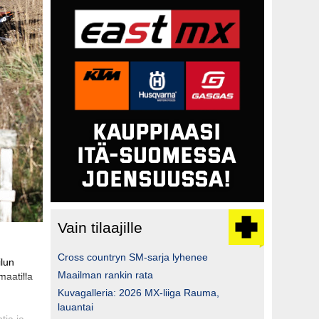
Vain tilaajille
Cross countryn SM-sarja lyhenee
ilun
Maailman rankin rata
maatilla
Kuvagalleria: 2026 MX-liiga Rauma,
lauantai
tia ja