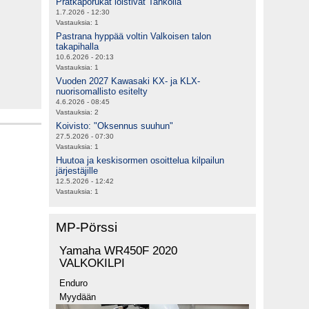
Prätkäporukat loistivat Tahkolla
1.7.2026 - 12:30
Vastauksia:
1
Pastrana hyppää voltin Valkoisen talon
takapihalla
10.6.2026 - 20:13
Vastauksia:
1
Vuoden 2027 Kawasaki KX- ja KLX-
nuorisomallisto esitelty
4.6.2026 - 08:45
Vastauksia:
2
Koivisto: "Oksennus suuhun"
27.5.2026 - 07:30
Vastauksia:
1
Huutoa ja keskisormen osoittelua kilpailun
järjestäjille
12.5.2026 - 12:42
Vastauksia:
1
MP-Pörssi
Yamaha WR450F 2020
VALKOKILPI
Enduro
Myydään