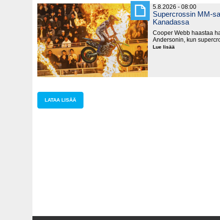
5.8.2026 - 08:00
Supercrossin MM-sar
Kanadassa
Cooper Webb haastaa hal
Andersonin, kun supercro
Lue lisää
Supercrossin
MM-
sarja
käynnistyy
lauantaina
Kanadassa
LATAA LISÄÄ