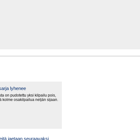
arja lyhenee
a on pudotettu yksi kilpailu pois,
lä kolme osakilpailua neljän sijaan.
itä jaetaan seuraavaksi