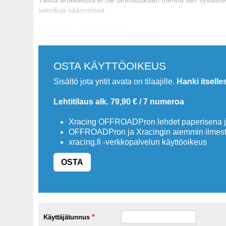
sekoiluja säännöissä.
Sääntöjenvastaiset luokat
OSTA KÄYTTÖOIKEUS
Sisältö jota yritit avata on tilaajille.
Hanki itselle
Lehtitilaus alk. 79,90 € / 7 numeroa
Xracing OFFROADPron lehdet paperisena ja
OFFROADPron ja Xracingin aiemmin ilmesty
xracing.fi -verkkopalvelun käyttöoikeus
OSTA
Käyttäjätunnus