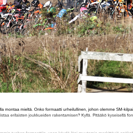
la montaa mieltä. Onko formaatti urheilullinen, johon olemme SM-kilpa
istaa erilaisten joukkueiden rakentamisen? Kyllä. Pitääkö kyseisellä for
semmin tuohon formaattiin, vaan käydä läpi muutamia merkittäviä epäkoh