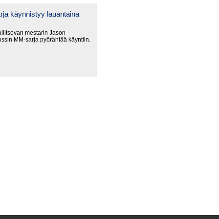
ja käynnistyy lauantaina
litsevan mestarin Jason
ssin MM-sarja pyörähtää käyntiin.