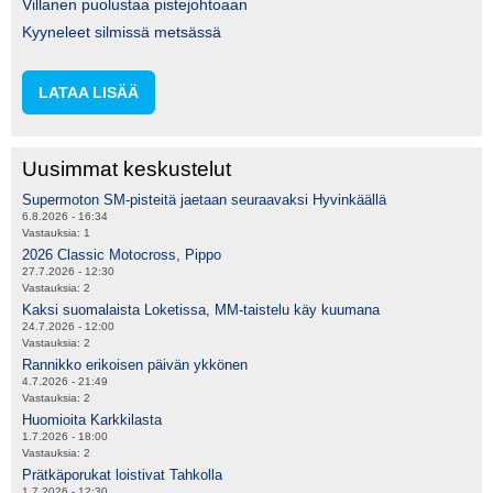
Villanen puolustaa pistejohtoaan
Kyyneleet silmissä metsässä
LATAA LISÄÄ
Uusimmat keskustelut
Supermoton SM-pisteitä jaetaan seuraavaksi Hyvinkäällä
6.8.2026 - 16:34
Vastauksia:
1
2026 Classic Motocross, Pippo
27.7.2026 - 12:30
Vastauksia:
2
Kaksi suomalaista Loketissa, MM-taistelu käy kuumana
24.7.2026 - 12:00
Vastauksia:
2
Rannikko erikoisen päivän ykkönen
4.7.2026 - 21:49
Vastauksia:
2
Huomioita Karkkilasta
1.7.2026 - 18:00
Vastauksia:
2
Prätkäporukat loistivat Tahkolla
1.7.2026 - 12:30