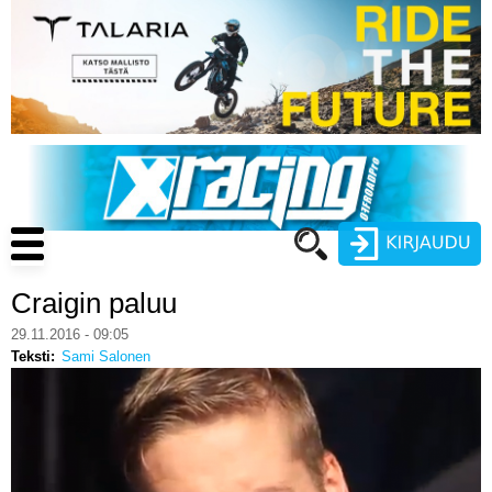
Hyppää
pääsisältöön
Main
navigation
Craigin paluu
Käyttäjätunnus
29.11.2016 - 09:05
Teksti
Sami Salonen
Salasana
ENDURO
MOTOCROSS
CROSS COUNTRY
Luo uusi käyttäjätili