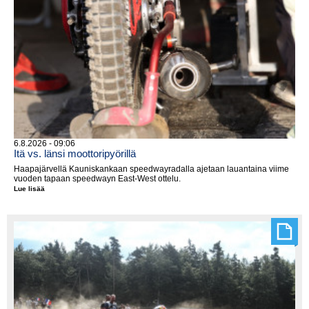
6.8.2026 - 09:06
Itä vs. länsi moottoripyörillä
Haapajärvellä Kauniskankaan speedwayradalla ajetaan lauantaina viime
vuoden tapaan speedwayn East-West ottelu.
Lue lisää
Itä
vs.
länsi
moottoripyörillä