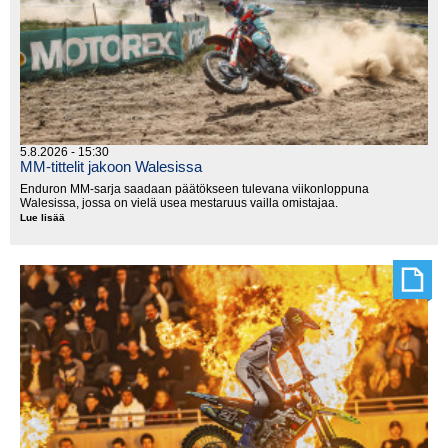
5.8.2026 - 15:30
MM-tittelit jakoon Walesissa
Enduron MM-sarja saadaan päätökseen tulevana viikonloppuna
Walesissa, jossa on vielä usea mestaruus vailla omistajaa.
Lue lisää
MM-
tittelit
jakoon
Walesissa