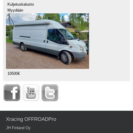
Kuljetuskalusto
Myydään
10500€
Xracing OFFROADPro
JH Finland Oy