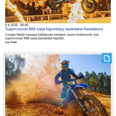
5.8.2026 - 08:00
Supercrossin MM-sarja käynnistyy lauantaina Kanadassa
Cooper Webb haastaa hallitsevan mestarin Jason Andersonin, kun
supercrossin MM-sarja pyörähtää käyntiin.
Lue lisää
Supercrossin
MM-
sarja
käynnistyy
lauantaina
Kanadassa