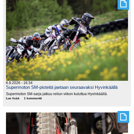
6.8.2026 - 16:34
Supermoton SM-pisteitä jaetaan seuraavaksi Hyvinkäällä
Supermoton SM-sarja jatkuu reilun viikon kuluttua Hyvinkäällä.
Lue lisää
Supermoton
1 kommentti
SM-
pisteitä
jaetaan
seuraavaksi
Hyvinkäällä