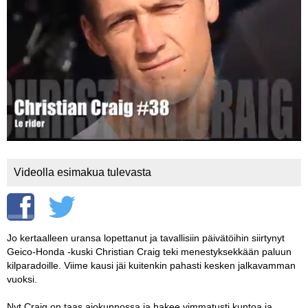
Vaihda salasana
MUUT LAJIT
YLEISTÄ ALALTA
LUE DIGILEHDET
ASIAKASPALVELU JA
OHJEET
MEDIATIEDOT
Videolla esimakua tulevasta
YHTEYSTIEDOT
Jo kertaalleen uransa lopettanut ja tavallisiin päivätöihin siirtynyt
Geico-Honda -kuski Christian Craig teki menestyksekkään paluun
kilparadoille. Viime kausi jäi kuitenkin pahasti kesken jalkavamman
vuoksi.
Nyt Craig on taas ajokunnossa ja hakee vimmatusti kuntoa ja