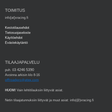
TOIMITUS
info[at]xracing.fi
Kestotilausehdot
Tietosuojaseloste
Käyttöehdot
Evästekäytäntö
TILAAJAPALVELU
3 4246 5390
puh. 0
Avoinna arkisin klo 8-16
offroadpro@atex.com
HUOM!
Vain lehtitilauksiin liittyvät asiat.
Netin tilaajatunnuksiin liittyvät ja muut asiat: info(@)xracing.fi