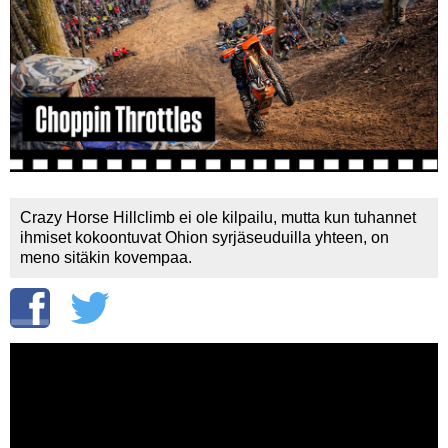
Vaihda salasana
MUUT LAJIT
YLEISTÄ ALALTA
LUE DIGILEHDET
ASIAKASPALVELU JA
OHJEET
Crazy Horse Hillclimb ei ole kilpailu, mutta kun tuhannet
MEDIATIEDOT
ihmiset kokoontuvat Ohion syrjäseuduilla yhteen, on
meno sitäkin kovempaa.
YHTEYSTIEDOT