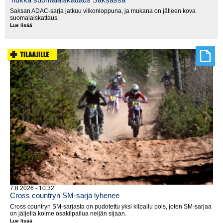
Saksan ADAC-sarja jatkuu viikonloppuna, ja mukana on jälleen kova
suomalaiskattaus.
Lue lisää
Tiukka
suomalaiskattaus
Saksassa
7.8.2026 - 10:32
Cross countryn SM-sarja lyhenee
Cross countryn SM-sarjasta on pudotettu yksi kilpailu pois, joten SM-sarjaa
on jäljellä kolme osakilpailua neljän sijaan.
Lue lisää
Cross