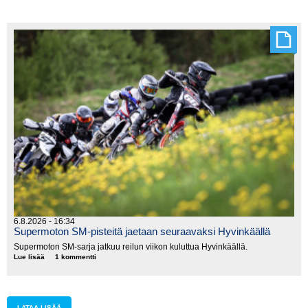
countryn
SM-
sarja
lyhenee
6.8.2026 - 16:34
Supermoton SM-pisteitä jaetaan seuraavaksi Hyvinkäällä
Supermoton SM-sarja jatkuu reilun viikon kuluttua Hyvinkäällä.
Lue lisää
Supermoton
1 kommentti
SM-
pisteitä
jaetaan
seuraavaksi
Hyvinkäällä
LATAA LISÄÄ