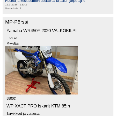
Huutoa ja keskisormen osoittelua kilpailun järjestäjille
12.5.2026 - 12:42
Vastauksia:
1
MP-Pörssi
Yamaha WR450F 2020 VALKOKILPI
Enduro
Myydään
9800€
WP XACT PRO iskarit KTM 85:n
Tarvikkeet ja varaosat