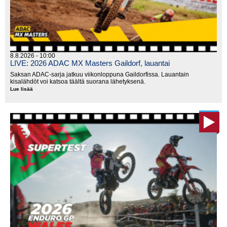
8.8.2026 - 10:00
LIVE: 2026 ADAC MX Masters Gaildorf, lauantai
Saksan ADAC-sarja jatkuu viikonloppuna Gaildorfissa. Lauantain
kisalähdöt voi katsoa täältä suorana lähetyksenä.
Lue lisää
LIVE:
2026
ADAC
MX
Masters
Gaildorf,
lauantai