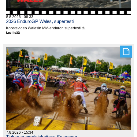
8.8.2026 - 08:33
2026 EnduroGP Wales, supertesti
Koostevideo Walesin MM-enduron supertestiltä.
Lue lisää
2026
EnduroGP
Wales,
supertesti
7.8.2026 - 15:34
Tiukka suomalaiskattaus Saksassa