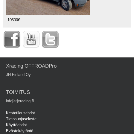
10500€
Xracing OFFROADPro
JH Finland Oy
TOIMITUS
info[at]xracing.fi
Kestotilausehdot
Tietosuojaseloste
Käyttöehdot
Evästekäytäntö