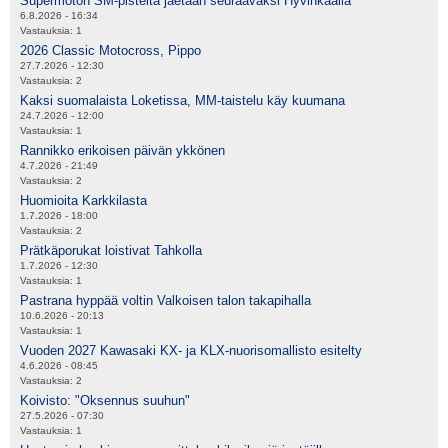
Supermoton SM-pisteitä jaetaan seuraavaksi Hyvinkäällä
6.8.2026 - 16:34
Vastauksia:
1
2026 Classic Motocross, Pippo
27.7.2026 - 12:30
Vastauksia:
2
Kaksi suomalaista Loketissa, MM-taistelu käy kuumana
24.7.2026 - 12:00
Vastauksia:
1
Rannikko erikoisen päivän ykkönen
4.7.2026 - 21:49
Vastauksia:
2
Huomioita Karkkilasta
1.7.2026 - 18:00
Vastauksia:
2
Prätkäporukat loistivat Tahkolla
1.7.2026 - 12:30
Vastauksia:
1
Pastrana hyppää voltin Valkoisen talon takapihalla
10.6.2026 - 20:13
Vastauksia:
1
Vuoden 2027 Kawasaki KX- ja KLX-nuorisomallisto esitelty
4.6.2026 - 08:45
Vastauksia:
2
Koivisto: "Oksennus suuhun"
27.5.2026 - 07:30
Vastauksia:
1