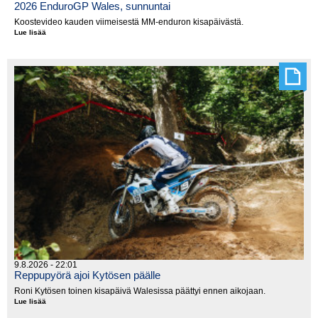
2026 EnduroGP Wales, sunnuntai
Koostevideo kauden viimeisestä MM-enduron kisapäivästä.
Lue lisää
2026
EnduroGP
Wales,
sunnuntai
9.8.2026 - 22:01
Reppupyörä ajoi Kytösen päälle
Roni Kytösen toinen kisapäivä Walesissa päättyi ennen aikojaan.
Lue lisää
Reppupyörä
ajoi