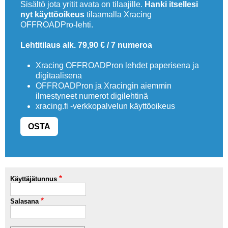
Sisältö jota yritit avata on tilaajille.
Hanki itsellesi
Vaihda salasana
MUUT LAJIT
nyt käyttöoikeus
tilaamalla Xracing
OFFROADPro-lehti.
YLEISTÄ ALALTA
Lehtitilaus alk. 79,90 € / 7 numeroa
LUE DIGILEHDET
Xracing OFFROADPron lehdet paperisena ja
digitaalisena
ASIAKASPALVELU JA
OFFROADPron ja Xracingin aiemmin
OHJEET
ilmestyneet numerot digilehtinä
xracing.fi -verkkopalvelun käyttöoikeus
MEDIATIEDOT
OSTA
YHTEYSTIEDOT
Käyttäjätunnus
Salasana