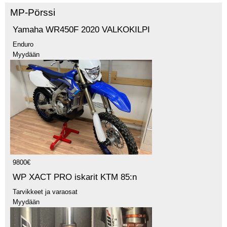
MP-Pörssi
Yamaha WR450F 2020 VALKOKILPI
Enduro
Myydään
9800€
WP XACT PRO iskarit KTM 85:n
Tarvikkeet ja varaosat
Myydään