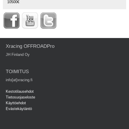
10500€
Xracing OFFROADPro
JH Finland Oy
TOIMITUS
info[at]xracing.fi
Kestotilausehdot
Tietosuojaseloste
Käyttöehdot
Evästekäytäntö