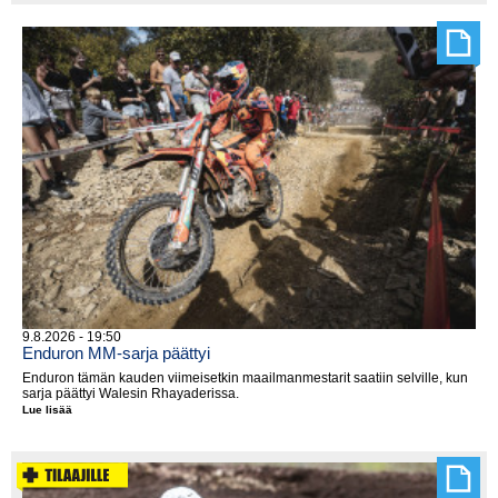
Kytösen
päälle
9.8.2026 - 19:50
Enduron MM-sarja päättyi
Enduron tämän kauden viimeisetkin maailmanmestarit saatiin selville, kun
sarja päättyi Walesin Rhayaderissa.
Lue lisää
Enduron
MM-
sarja
päättyi