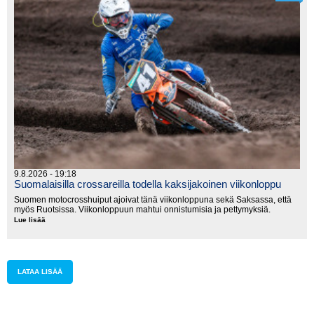
9.8.2026 - 19:18
Suomalaisilla crossareilla todella kaksijakoinen viikonloppu
Suomen motocrosshuiput ajoivat tänä viikonloppuna sekä Saksassa, että
myös Ruotsissa. Viikonloppuun mahtui onnistumisia ja pettymyksiä.
Lue lisää
Suomalaisilla
crossareilla
todella
kaksijakoinen
viikonloppu
LATAA LISÄÄ