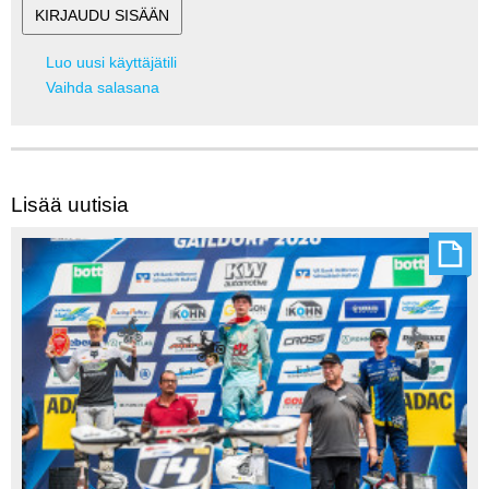
Luo uusi käyttäjätili
Vaihda salasana
Lisää uutisia