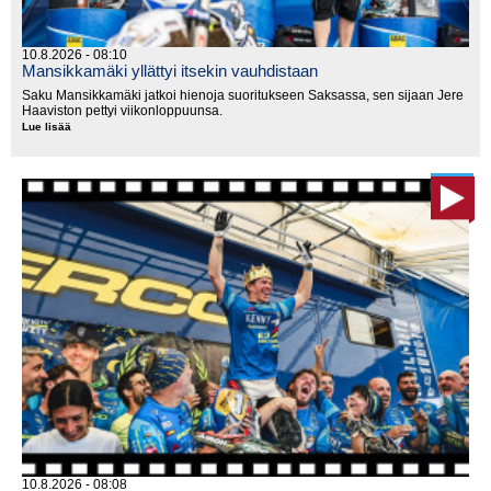
10.8.2026 - 08:10
Mansikkamäki yllättyi itsekin vauhdistaan
Saku Mansikkamäki jatkoi hienoja suoritukseen Saksassa, sen sijaan Jere
Haaviston pettyi viikonloppuunsa.
Lue lisää
Mansikkamäki
yllättyi
itsekin
vauhdistaan
10.8.2026 - 08:08