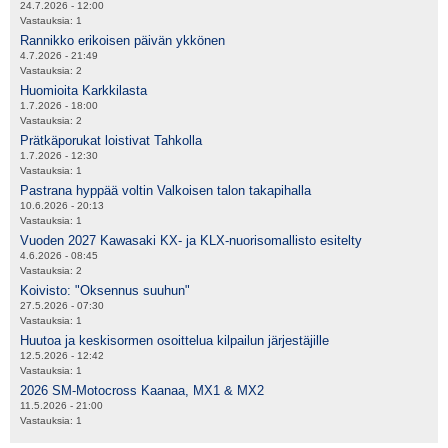
24.7.2026 - 12:00
Vastauksia:
1
Rannikko erikoisen päivän ykkönen
4.7.2026 - 21:49
Vastauksia:
2
Huomioita Karkkilasta
1.7.2026 - 18:00
Vastauksia:
2
Prätkäporukat loistivat Tahkolla
1.7.2026 - 12:30
Vastauksia:
1
Pastrana hyppää voltin Valkoisen talon takapihalla
10.6.2026 - 20:13
Vastauksia:
1
Vuoden 2027 Kawasaki KX- ja KLX-nuorisomallisto esitelty
4.6.2026 - 08:45
Vastauksia:
2
Koivisto: "Oksennus suuhun"
27.5.2026 - 07:30
Vastauksia:
1
Huutoa ja keskisormen osoittelua kilpailun järjestäjille
12.5.2026 - 12:42
Vastauksia:
1
2026 SM-Motocross Kaanaa, MX1 & MX2
11.5.2026 - 21:00
Vastauksia:
1