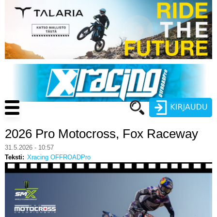
Hyppää
pääsisältöön
Main
navigation
2026 Pro Motocross, Fox Raceway
Käyttäjätunnus
31.5.2026 - 10:57
Teksti
Xracing OFFROADPro
Salasana
ENDURO
MOTOCROSS
CROSS COUNTRY
Luo uusi käyttäjätili