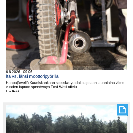
6.8.2026 - 09:06
Itä vs. länsi moottoripyörillä
Haapajärvellä Kauniskankaan speedwayradalla ajetaan lauantaina viime
vuoden tapaan speedwayn East-West ottelu.
Lue lisää
Itä
vs.
länsi
moottoripyörillä