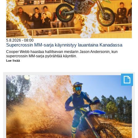
5.8.2026 - 08:00
Supercrossin MM-sarja käynnistyy lauantaina Kanadassa
Cooper Webb haastaa hallitsevan mestarin Jason Andersonin, kun
supercrossin MM-sarja pyörähtää käyntiin.
Lue lisää
Supercrossin
MM-
sarja
käynnistyy
lauantaina
Kanadassa