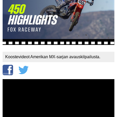
Vaihda salasana
MUUT LAJIT
YLEISTÄ ALALTA
LUE DIGILEHDET
ASIAKASPALVELU JA
OHJEET
Koostevideot Amerikan MX-sarjan avauskilpailusta.
MEDIATIEDOT
YHTEYSTIEDOT