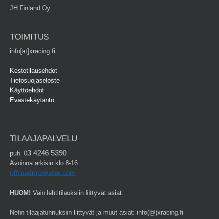
JH Finland Oy
TOIMITUS
info[at]xracing.fi
Kestotilausehdot
Tietosuojaseloste
Käyttöehdot
Evästekäytäntö
TILAAJAPALVELU
3 4246 5390
puh. 0
Avoinna arkisin klo 8-16
offroadpro@atex.com
HUOM!
Vain lehtitilauksiin liittyvät asiat.
Netin tilaajatunnuksiin liittyvät ja muut asiat: info(@)xracing.fi