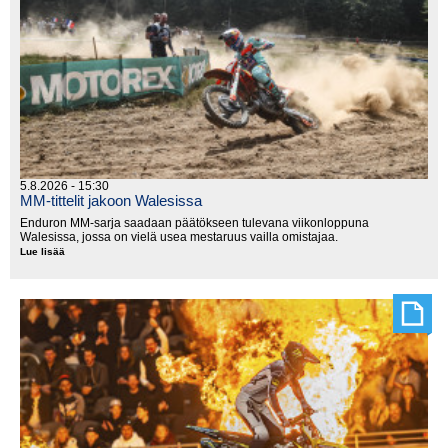
5.8.2026 - 15:30
MM-tittelit jakoon Walesissa
Enduron MM-sarja saadaan päätökseen tulevana viikonloppuna
Walesissa, jossa on vielä usea mestaruus vailla omistajaa.
Lue lisää
MM-
tittelit
jakoon
Walesissa