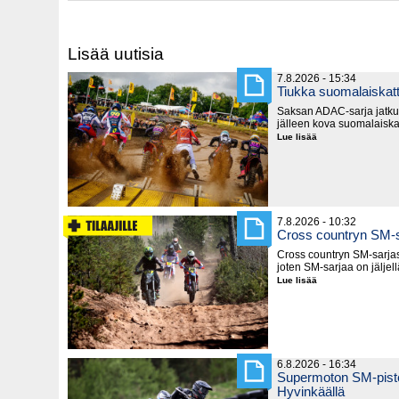
Lisää uutisia
7.8.2026 - 15:34
Tiukka suomalaiska
Saksan ADAC-sarja jatku
jälleen kova suomalaiska
Lue lisää
Tiukka
suomalaiskattaus
Saksassa
7.8.2026 - 10:32
Cross countryn SM-s
Cross countryn SM-sarjast
joten SM-sarjaa on jäljel
Lue lisää
Cross
countryn
SM-
sarja
lyhenee
6.8.2026 - 16:34
Supermoton SM-piste
Hyvinkäällä