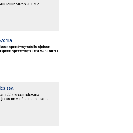
uu reilun viikon kuluttua
yörillä
nkaan speedwayradalla ajetaan
 tapaan speedwayn East-West ottelu.
lesissa
an päätökseen tulevana
 jossa on vielä usea mestaruus