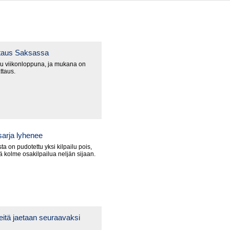
ttaus Saksassa
u viikonloppuna, ja mukana on
ttaus.
arja lyhenee
a on pudotettu yksi kilpailu pois,
lä kolme osakilpailua neljän sijaan.
itä jaetaan seuraavaksi