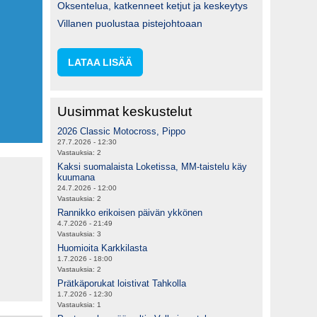
Oksentelua, katkenneet ketjut ja keskeytys
Villanen puolustaa pistejohtoaan
LATAA LISÄÄ
Uusimmat keskustelut
2026 Classic Motocross, Pippo
27.7.2026 - 12:30
Vastauksia:
2
Kaksi suomalaista Loketissa, MM-taistelu käy
kuumana
24.7.2026 - 12:00
Vastauksia:
2
Rannikko erikoisen päivän ykkönen
4.7.2026 - 21:49
Vastauksia:
3
Huomioita Karkkilasta
1.7.2026 - 18:00
Vastauksia:
2
Prätkäporukat loistivat Tahkolla
1.7.2026 - 12:30
Vastauksia:
1