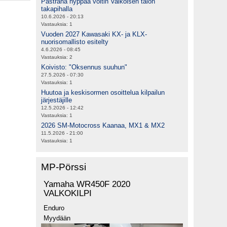
Pastrana hyppää voltin Valkoisen talon
takapihalla
10.6.2026 - 20:13
Vastauksia:
1
Vuoden 2027 Kawasaki KX- ja KLX-
nuorisomallisto esitelty
4.6.2026 - 08:45
Vastauksia:
2
Koivisto: "Oksennus suuhun"
27.5.2026 - 07:30
Vastauksia:
1
Huutoa ja keskisormen osoittelua kilpailun
järjestäjille
12.5.2026 - 12:42
Vastauksia:
1
2026 SM-Motocross Kaanaa, MX1 & MX2
11.5.2026 - 21:00
Vastauksia:
1
MP-Pörssi
Yamaha WR450F 2020
VALKOKILPI
Enduro
Myydään