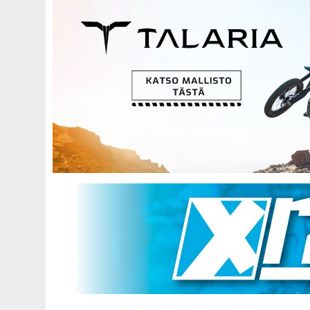
Hyppää
pääsisältöön