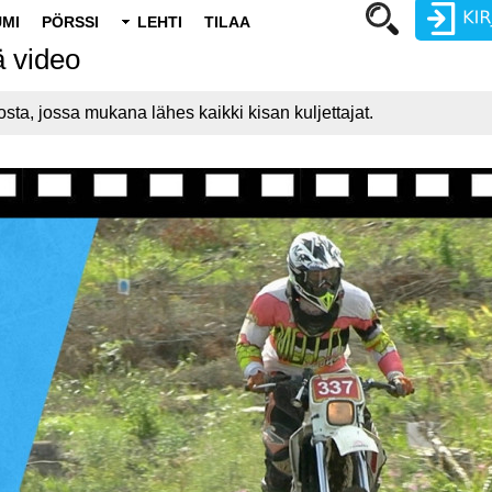
MI
PÖRSSI
LEHTI
TILAA
ä video
Käyttäjätunnus
ta, jossa mukana lähes kaikki kisan kuljettajat.
Salasana
Luo uusi käyttäjätili
Vaihda salasana