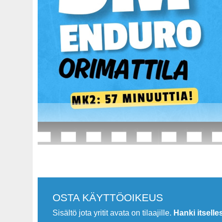
.
OSTA KÄYTTÖOIKEUS
Sisältö jota yritit avata on tilaajille.
Hanki itselle