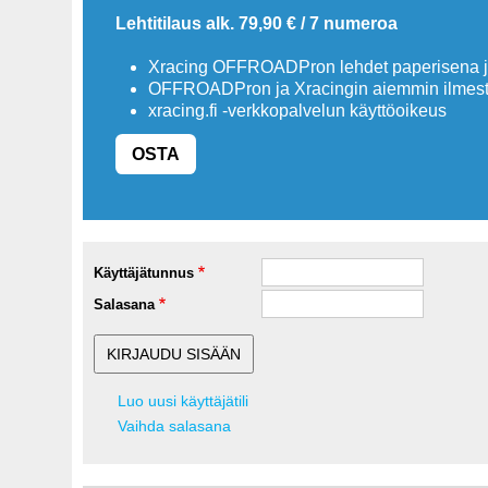
Lehtitilaus alk. 79,90 € / 7 numeroa
Xracing OFFROADPron lehdet paperisena ja
OFFROADPron ja Xracingin aiemmin ilmesty
xracing.fi -verkkopalvelun käyttöoikeus
OSTA
Käyttäjätunnus
Salasana
Luo uusi käyttäjätili
Vaihda salasana