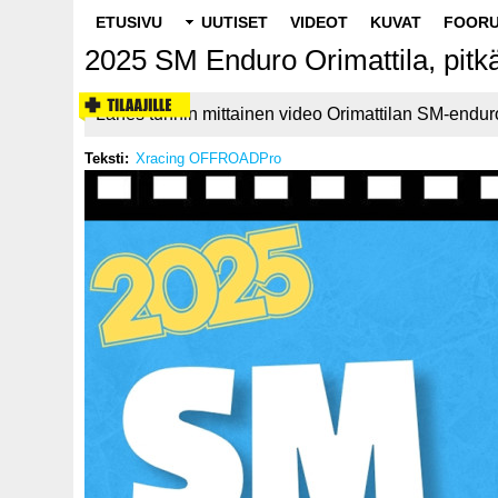
Main
ETUSIVU
UUTISET
VIDEOT
KUVAT
FOORU
navigation
2025 SM Enduro Orimattila, pitk
Lähes tunnin mittainen video Orimattilan SM-enduros
Teksti
Xracing OFFROADPro