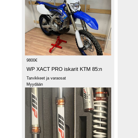
9800€
WP XACT PRO iskarit KTM 85:n
Tarvikkeet ja varaosat
Myydään