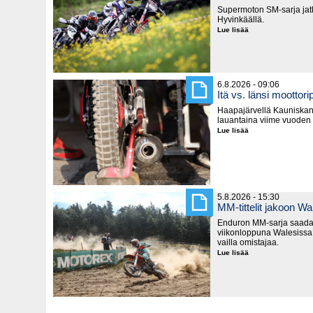
Supermoton SM-sarja jatk
Hyvinkäällä.
Lue lisää
Supermoton
SM-
pisteitä
jaetaan
seuraavaksi
Hyvinkäällä
6.8.2026 - 09:06
Itä vs. länsi moottorip
Haapajärvellä Kauniska
lauantaina viime vuoden
Lue lisää
Itä
vs.
länsi
moottoripyörillä
5.8.2026 - 15:30
MM-tittelit jakoon Wa
Enduron MM-sarja saada
viikonloppuna Walesissa,
vailla omistajaa.
Lue lisää
MM-
tittelit
jakoon
Walesissa