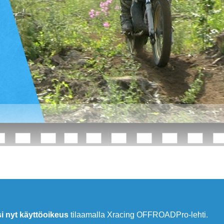
si nyt käyttöoikeus
tilaamalla Xracing OFFROADPro-lehti.