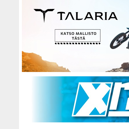
Hyppää
pääsisältöön