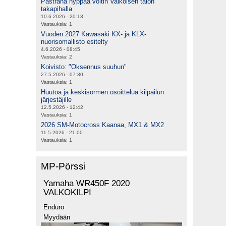
Pastrana hyppää voltin Valkoisen talon
takapihalla
10.6.2026 - 20:13
Vastauksia:
1
Vuoden 2027 Kawasaki KX- ja KLX-
nuorisomallisto esitelty
4.6.2026 - 08:45
Vastauksia:
2
Koivisto: "Oksennus suuhun"
27.5.2026 - 07:30
Vastauksia:
1
Huutoa ja keskisormen osoittelua kilpailun
järjestäjille
12.5.2026 - 12:42
Vastauksia:
1
2026 SM-Motocross Kaanaa, MX1 & MX2
11.5.2026 - 21:00
Vastauksia:
1
MP-Pörssi
Yamaha WR450F 2020
VALKOKILPI
Enduro
Myydään