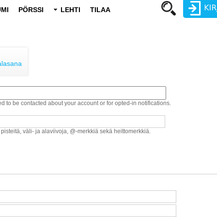
MI
PÖRSSI
LEHTI
TILAA
Käyttäjätunnus
Salasana
alasana
ed to be contacted about your account or for opted-in notifications.
Luo uusi käyttäjätili
Vaihda salasana
 pisteitä, väli- ja alaviivoja, @-merkkiä sekä heittomerkkiä.