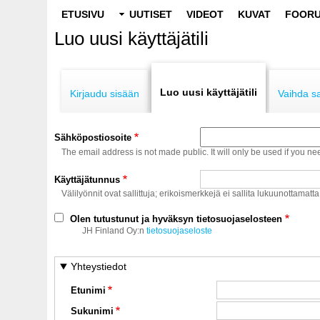
Main
ETUSIVU
UUTISET
VIDEOT
KUVAT
FOORU
navigation
Luo uusi käyttäjätili
Primary
tabs
Luo uusi käyttäjätili
Kirjaudu sisään
Vaihda s
Sähköpostiosoite
The email address is not made public. It will only be used if you ne
Käyttäjätunnus
Välilyönnit ovat sallittuja; erikoismerkkejä ei sallita lukuunottamatta
Olen tutustunut ja hyväksyn tietosuojaselosteen
JH Finland Oy:n
tietosuojaseloste
Yhteystiedot
Etunimi
Sukunimi