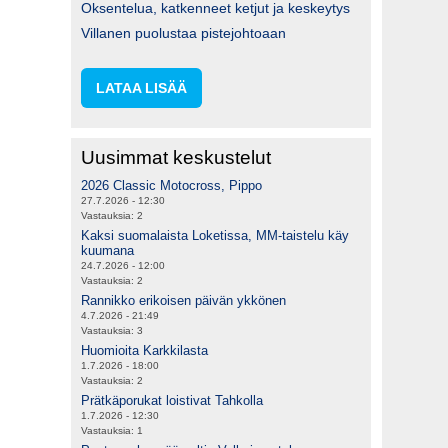
Oksentelua, katkenneet ketjut ja keskeytys
Villanen puolustaa pistejohtoaan
LATAA LISÄÄ
Uusimmat keskustelut
2026 Classic Motocross, Pippo
27.7.2026 - 12:30
Vastauksia:
2
Kaksi suomalaista Loketissa, MM-taistelu käy
kuumana
24.7.2026 - 12:00
Vastauksia:
2
Rannikko erikoisen päivän ykkönen
4.7.2026 - 21:49
Vastauksia:
3
Huomioita Karkkilasta
1.7.2026 - 18:00
Vastauksia:
2
Prätkäporukat loistivat Tahkolla
1.7.2026 - 12:30
Vastauksia:
1