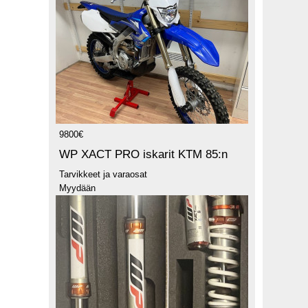
9800€
WP XACT PRO iskarit KTM 85:n
Tarvikkeet ja varaosat
Myydään