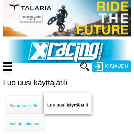
Hyppää
pääsisältöön
Main
navigation
Luo uusi käyttäjätili
Käyttäjätunnus
Primary
Salasana
ENDURO
tabs
Luo uusi käyttäjätili
Kirjaudu sisään
MOTOCROSS
Vaihda salasana
CROSS COUNTRY
Luo uusi käyttäjätili