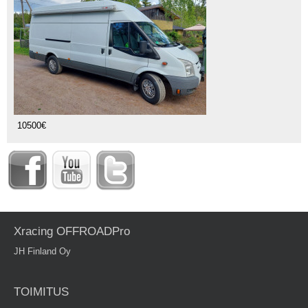
10500€
Xracing OFFROADPro
JH Finland Oy
TOIMITUS