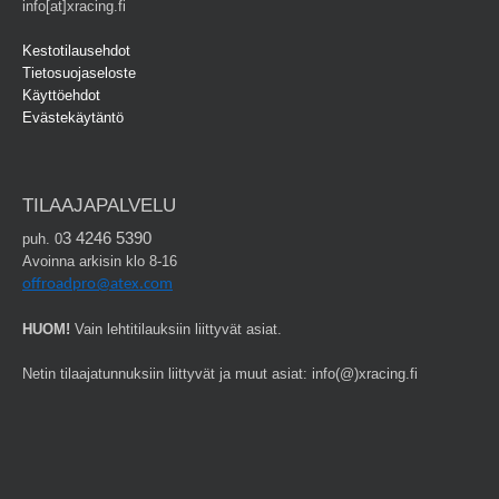
info[at]xracing.fi
Kestotilausehdot
Tietosuojaseloste
Käyttöehdot
Evästekäytäntö
TILAAJAPALVELU
3 4246 5390
puh. 0
Avoinna arkisin klo 8-16
offroadpro@atex.com
HUOM!
Vain lehtitilauksiin liittyvät asiat.
Netin tilaajatunnuksiin liittyvät ja muut asiat: info(@)xracing.fi