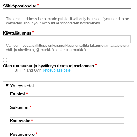
Vaihda salasana
Sähköpostiosoite
MUUT LAJIT
The email address is not made public. It will only be used if you need to be
YLEISTÄ ALALTA
contacted about your account or for opted-in notifications.
Käyttäjätunnus
LUE DIGILEHDET
Välilyönnit ovat sallittuja; erikoismerkkejä ei sallita lukuunottamatta pisteitä,
väli- ja alaviivoja, @-merkkiä sekä heittomerkkiä.
ASIAKASPALVELU JA
OHJEET
Olen tutustunut ja hyväksyn tietosuojaselosteen
MEDIATIEDOT
JH Finland Oy:n
tietosuojaseloste
YHTEYSTIEDOT
Yhteystiedot
Etunimi
Sukunimi
Katuosoite
Postinumero