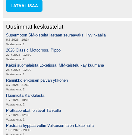
LATAA LISÄÄ
Uusimmat keskustelut
Supermoton SM-pisteitä jaetaan seuraavaksi Hyvinkäällä
6.8.2026 - 16:34
Vastauksia:
1
2026 Classic Motocross, Pippo
27.7.2026 - 12:30
Vastauksia:
2
Kaksi suomalaista Loketissa, MM-taistelu käy kuumana
24.7.2026 - 12:00
Vastauksia:
1
Rannikko erikoisen päivän ykkönen
4.7.2026 - 21:49
Vastauksia:
2
Huomioita Karkkilasta
1.7.2026 - 18:00
Vastauksia:
2
Prätkäporukat loistivat Tahkolla
1.7.2026 - 12:30
Vastauksia:
1
Pastrana hyppää voltin Valkoisen talon takapihalla
10.6.2026 - 20:13
Vastauksia:
1