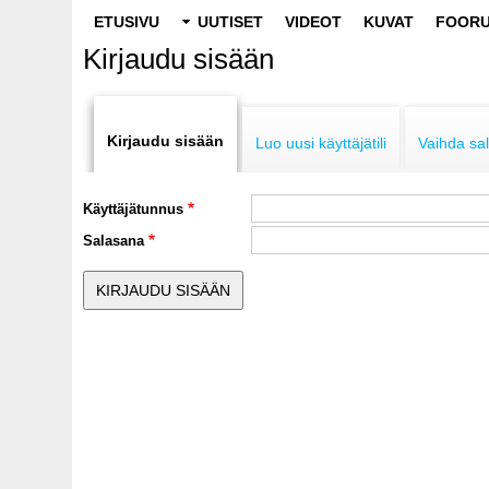
Main
ETUSIVU
UUTISET
VIDEOT
KUVAT
FOORU
navigation
Kirjaudu sisään
Primary
tabs
Kirjaudu sisään
Luo uusi käyttäjätili
Vaihda sa
Käyttäjätunnus
Salasana