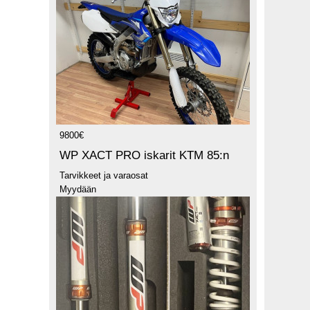
9800€
WP XACT PRO iskarit KTM 85:n
Tarvikkeet ja varaosat
Myydään