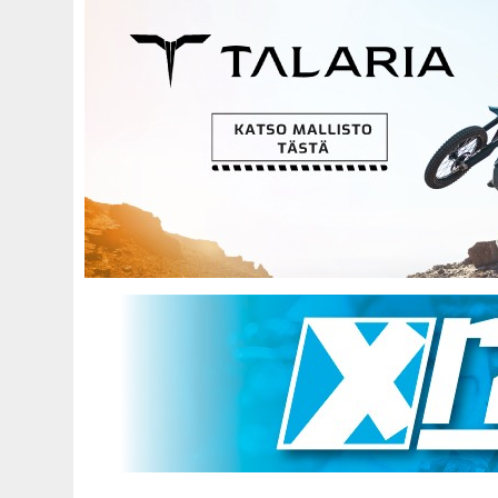
Hyppää
pääsisältöön