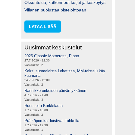
Oksentelua, katkenneet ketjut ja keskeytys
Villanen puolustaa pistejohtoaan
LATAA LISÄÄ
Uusimmat keskustelut
2026 Classic Motocross, Pippo
27.7.2026 - 12:30
Vastauksia:
2
Kaksi suomalaista Loketissa, MM-taistelu käy
kuumana
24.7.2026 - 12:00
Vastauksia:
2
Rannikko erikoisen päivän ykkönen
4.7.2026 - 21:49
Vastauksia:
3
Huomioita Karkkilasta
1.7.2026 - 18:00
Vastauksia:
2
Prätkäporukat loistivat Tahkolla
1.7.2026 - 12:30
Vastauksia:
1