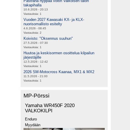
Pastrana hyppää voltin Valkoisen talon
takapihalla
10.6.2026 - 20:13
Vastauksia:
1
Vuoden 2027 Kawasaki KX- ja KLX-
nuorisomallisto esitelty
4.6.2026 - 08:45
Vastauksia:
2
Koivisto: "Oksennus suuhun"
27.5.2026 - 07:30
Vastauksia:
1
Huutoa ja keskisormen osoittelua kilpailun
järjestäjille
12.5.2026 - 12:42
Vastauksia:
1
2026 SM-Motocross Kaanaa, MX1 & MX2
11.5.2026 - 21:00
Vastauksia:
1
MP-Pörssi
Yamaha WR450F 2020
VALKOKILPI
Enduro
Myydään