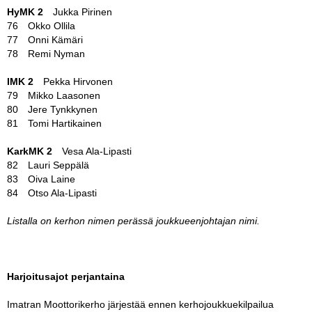
HyMK 2
Jukka Pirinen
76 Okko Ollila
77 Onni Kämäri
78 Remi Nyman
IMK 2
Pekka Hirvonen
79 Mikko Laasonen
80 Jere Tynkkynen
81 Tomi Hartikainen
KarkMK 2
Vesa Ala-Lipasti
82 Lauri Seppälä
83 Oiva Laine
84 Otso Ala-Lipasti
Listalla on kerhon nimen perässä joukkueenjohtajan nimi.
Harjoitusajot perjantaina
Imatran Moottorikerho järjestää ennen kerhojoukkuekilpailua