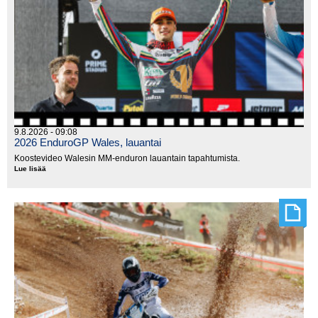
9.8.2026 - 09:08
2026 EnduroGP Wales, lauantai
Koostevideo Walesin MM-enduron lauantain tapahtumista.
Lue lisää
2026
EnduroGP
Wales,
lauantai