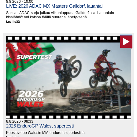
8.8.2026 - 10:00
LIVE: 2026 ADAC MX Masters Gaildorf, lauantai
Saksan ADAC-sarja jatkuu viikonloppuna Gaildorfissa. Lauantain
kisalähdöt voi katsoa täältä suorana lähetyksenä.
Lue lisää
LIVE:
2026
ADAC
MX
Masters
Gaildorf,
lauantai
8.8.2026 - 08:33
2026 EnduroGP Wales, supertesti
Koostevideo Walesin MM-enduron supertestiltä.