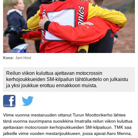
Vaihda salasana
MUUT LAJIT
YLEISTÄ ALALTA
LUE DIGILEHDET
ASIAKASPALVELU JA
OHJEET
Kuva
Jani Hovi
MEDIATIEDOT
Reilun viikon kuluttua ajettavan motocrossin
kerhojoukkueiden SM-kilpailun lähtöluettelo on julkaistu
YHTEYSTIEDOT
ja yksi joukkue erottuu ennakkoon muista.
Viime vuonna mestaruuden ottanut Turun Moottorikerho lähtee
tänä vuonna suurimpana suosikkina Imatralla reilun viikon kuluttua
ajettavaan motocrossin kerhojoukkueiden SM-kilpailuun. TMK saa
jalkeille viime vuoden mestarijoukkueen, jossa ajavat Aaro Menna,