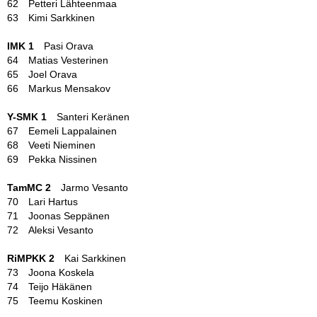
62 Petteri Lähteenmaa
63 Kimi Sarkkinen
IMK 1
Pasi Orava
64 Matias Vesterinen
65 Joel Orava
66 Markus Mensakov
Y-SMK 1
Santeri Keränen
67 Eemeli Lappalainen
68 Veeti Nieminen
69 Pekka Nissinen
TamMC 2
Jarmo Vesanto
70 Lari Hartus
71 Joonas Seppänen
72 Aleksi Vesanto
RiMPKK 2
Kai Sarkkinen
73 Joona Koskela
74 Teijo Häkänen
75 Teemu Koskinen