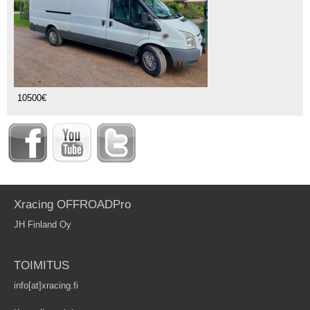
10500€
Xracing OFFROADPro
JH Finland Oy
TOIMITUS
info[at]xracing.fi