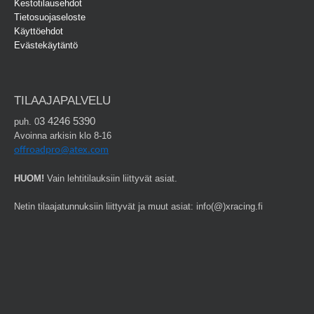
Kestotilausehdot
Tietosuojaseloste
Käyttöehdot
Evästekäytäntö
TILAAJAPALVELU
3 4246 5390
puh. 0
Avoinna arkisin klo 8-16
offroadpro@atex.com
HUOM!
Vain lehtitilauksiin liittyvät asiat.
Netin tilaajatunnuksiin liittyvät ja muut asiat: info(@)xracing.fi