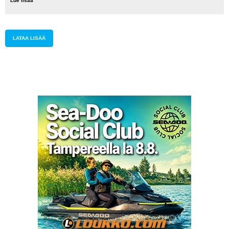
Lue lisää
2026
EnduroGP
Wales,
supertesti
LATAA LISÄÄ