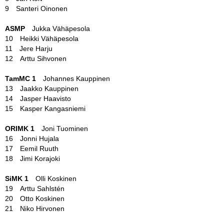
9 Santeri Oinonen
ASMP
Jukka Vähäpesola
10 Heikki Vähäpesola
11 Jere Harju
12 Arttu Sihvonen
TamMC 1
Johannes Kauppinen
13 Jaakko Kauppinen
14 Jasper Haavisto
15 Kasper Kangasniemi
ORIMK 1
Joni Tuominen
16 Jonni Hujala
17 Eemil Ruuth
18 Jimi Korajoki
SiMK 1
Olli Koskinen
19 Arttu Sahlstén
20 Otto Koskinen
21 Niko Hirvonen