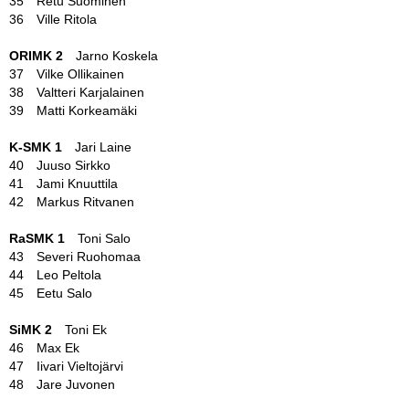
35 Retu Suominen
36 Ville Ritola
ORIMK 2
Jarno Koskela
37 Vilke Ollikainen
38 Valtteri Karjalainen
39 Matti Korkeamäki
K-SMK 1
Jari Laine
40 Juuso Sirkko
41 Jami Knuuttila
42 Markus Ritvanen
RaSMK 1
Toni Salo
43 Severi Ruohomaa
44 Leo Peltola
45 Eetu Salo
SiMK 2
Toni Ek
46 Max Ek
47 Iivari Vieltojärvi
48 Jare Juvonen