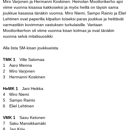
Miro Varjonen ja Hermanni Koskinen. Heinolan Moottorikerho ajoi
viime vuonna kisassa kakkoseksi ja myös heillä on täysin sama
joukkue kasassa tänäkin vuonna. Miro Niemi, Sampo Rainio ja Eliel
Lehtinen ovat paperilla kilpailun toiseksi paras joukkue ja heittävät
varmastikin kovimman vastuksen turkulaisille. Vantaan
Moottorikerhon oli viime vuonna kisan kolmas ja ovat tänäkin
vuonna selvä mitalisuosikki.
Alla lista SM-kisan joukkueista.
TMK 1
Ville Salomaa
1 Aaro Menna
2 Miro Varjonen
3 Hermanni Koskinen
HeMK 1
Jani Heikka
4 Miro Niemi
5 Sampo Rainio
6 Eliel Lehtinen
VMK 1
Sasu Ketonen
7 Saku Mansikkamäki
8 Jan Köiv