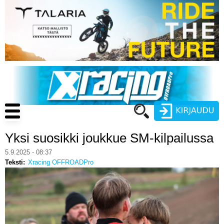
Hyppää
pääsisältöön
Main
navigation
Yksi suosikki joukkue SM-kilpailussa
Käyttäjätunnus
5.9.2025 - 08:37
Teksti
Xracing OFFROADPro
Salasana
ENDURO
MOTOCROSS
CROSS COUNTRY
Luo uusi käyttäjätili