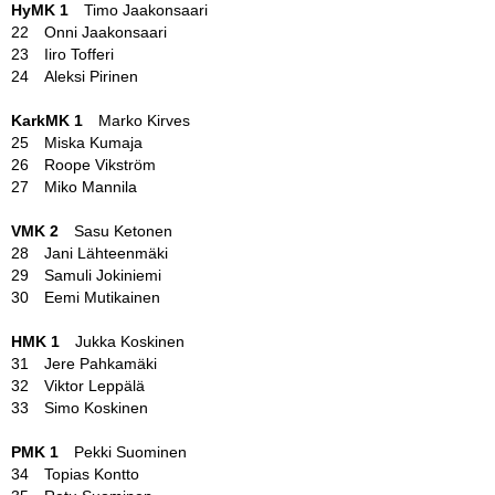
HyMK 1
Timo Jaakonsaari
22 Onni Jaakonsaari
23 Iiro Tofferi
24 Aleksi Pirinen
KarkMK 1
Marko Kirves
25 Miska Kumaja
26 Roope Vikström
27 Miko Mannila
VMK 2
Sasu Ketonen
28 Jani Lähteenmäki
29 Samuli Jokiniemi
30 Eemi Mutikainen
HMK 1
Jukka Koskinen
31 Jere Pahkamäki
32 Viktor Leppälä
33 Simo Koskinen
PMK 1
Pekki Suominen
34 Topias Kontto