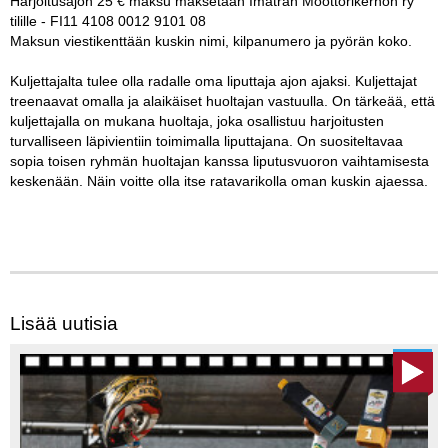
Harjoitusajon 25 € maksu maksetaan Imatran Moottorikerhon ry
tilille - FI11 4108 0012 9101 08
Maksun viestikenttään kuskin nimi, kilpanumero ja pyörän koko.
Kuljettajalta tulee olla radalle oma liputtaja ajon ajaksi. Kuljettajat
treenaavat omalla ja alaikäiset huoltajan vastuulla. On tärkeää, että
kuljettajalla on mukana huoltaja, joka osallistuu harjoitusten
turvalliseen läpivientiin toimimalla liputtajana. On suositeltavaa
sopia toisen ryhmän huoltajan kanssa liputusvuoron vaihtamisesta
keskenään. Näin voitte olla itse ratavarikolla oman kuskin ajaessa.
Lisää uutisia