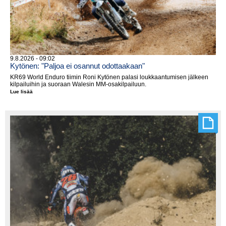
9.8.2026 - 09:02
Kytönen: "Paljoa ei osannut odottaakaan"
KR69 World Enduro tiimin Roni Kytönen palasi loukkaantumisen jälkeen
kilpailuihin ja suoraan Walesin MM-osakilpailuun.
Lue lisää
Kytönen:
"Paljoa
ei
osannut
odottaakaan"