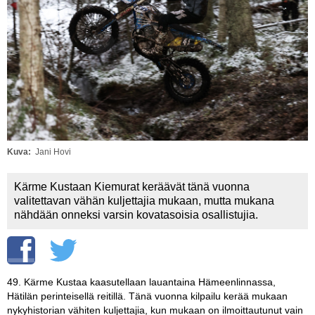
Vaihda salasana
MUUT LAJIT
YLEISTÄ ALALTA
LUE DIGILEHDET
ASIAKASPALVELU JA
OHJEET
Kuva
Jani Hovi
MEDIATIEDOT
Kärme Kustaan Kiemurat keräävät tänä vuonna
YHTEYSTIEDOT
valitettavan vähän kuljettajia mukaan, mutta mukana
nähdään onneksi varsin kovatasoisia osallistujia.
49. Kärme Kustaa kaasutellaan lauantaina Hämeenlinnassa,
Hätilän perinteisellä reitillä. Tänä vuonna kilpailu kerää mukaan
nykyhistorian vähiten kuljettajia, kun mukaan on ilmoittautunut vain