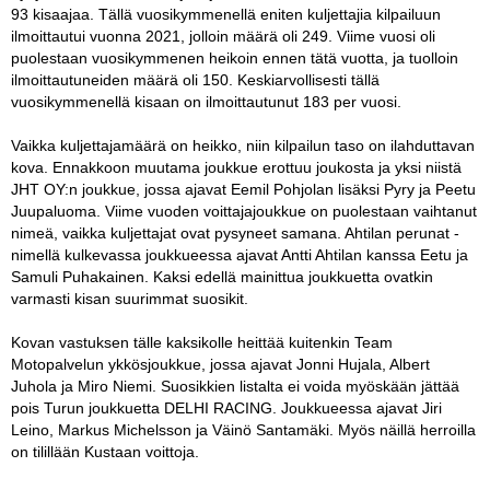
93 kisaajaa. Tällä vuosikymmenellä eniten kuljettajia kilpailuun
ilmoittautui vuonna 2021, jolloin määrä oli 249. Viime vuosi oli
puolestaan vuosikymmenen heikoin ennen tätä vuotta, ja tuolloin
ilmoittautuneiden määrä oli 150. Keskiarvollisesti tällä
vuosikymmenellä kisaan on ilmoittautunut 183 per vuosi.
Vaikka kuljettajamäärä on heikko, niin kilpailun taso on ilahduttavan
kova. Ennakkoon muutama joukkue erottuu joukosta ja yksi niistä
JHT OY:n joukkue, jossa ajavat Eemil Pohjolan lisäksi Pyry ja Peetu
Juupaluoma. Viime vuoden voittajajoukkue on puolestaan vaihtanut
nimeä, vaikka kuljettajat ovat pysyneet samana. Ahtilan perunat -
nimellä kulkevassa joukkueessa ajavat Antti Ahtilan kanssa Eetu ja
Samuli Puhakainen. Kaksi edellä mainittua joukkuetta ovatkin
varmasti kisan suurimmat suosikit.
Kovan vastuksen tälle kaksikolle heittää kuitenkin Team
Motopalvelun ykkösjoukkue, jossa ajavat Jonni Hujala, Albert
Juhola ja Miro Niemi. Suosikkien listalta ei voida myöskään jättää
pois Turun joukkuetta DELHI RACING. Joukkueessa ajavat Jiri
Leino, Markus Michelsson ja Väinö Santamäki. Myös näillä herroilla
on tilillään Kustaan voittoja.