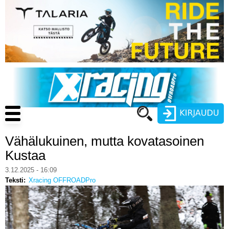
Hyppää
pääsisältöön
Main
navigation
Vähälukuinen, mutta kovatasoinen
Käyttäjätunnus
Kustaa
Salasana
3.12.2025 - 16:09
ENDURO
Teksti
Xracing OFFROADPro
MOTOCROSS
CROSS COUNTRY
Luo uusi käyttäjätili