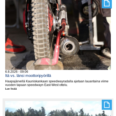
seuraavaksi
Hyvinkäällä
6.8.2026 - 09:06
Itä vs. länsi moottoripyörillä
Haapajärvellä Kauniskankaan speedwayradalla ajetaan lauantaina viime
vuoden tapaan speedwayn East-West ottelu.
Lue lisää
Itä
vs.
länsi
moottoripyörillä