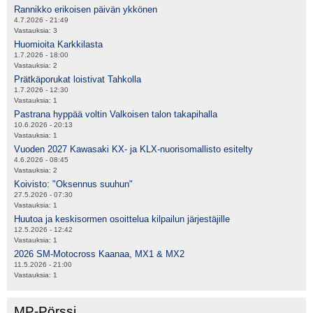
Rannikko erikoisen päivän ykkönen
4.7.2026 - 21:49
Vastauksia:
3
Huomioita Karkkilasta
1.7.2026 - 18:00
Vastauksia:
2
Prätkäporukat loistivat Tahkolla
1.7.2026 - 12:30
Vastauksia:
1
Pastrana hyppää voltin Valkoisen talon takapihalla
10.6.2026 - 20:13
Vastauksia:
1
Vuoden 2027 Kawasaki KX- ja KLX-nuorisomallisto esitelty
4.6.2026 - 08:45
Vastauksia:
2
Koivisto: "Oksennus suuhun"
27.5.2026 - 07:30
Vastauksia:
1
Huutoa ja keskisormen osoittelua kilpailun järjestäjille
12.5.2026 - 12:42
Vastauksia:
1
2026 SM-Motocross Kaanaa, MX1 & MX2
11.5.2026 - 21:00
Vastauksia:
1
MP-Pörssi