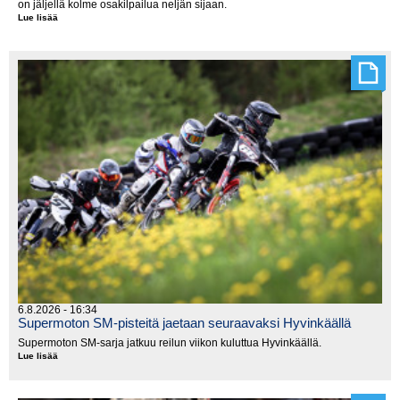
on jäljellä kolme osakilpailua neljän sijaan.
Lue lisää
Cross
countryn
SM-
sarja
lyhenee
6.8.2026 - 16:34
Supermoton SM-pisteitä jaetaan seuraavaksi Hyvinkäällä
Supermoton SM-sarja jatkuu reilun viikon kuluttua Hyvinkäällä.
Lue lisää
Supermoton
SM-
pisteitä
jaetaan