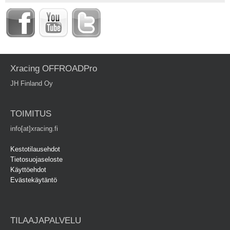
Xracing OFFROADPro
JH Finland Oy
TOIMITUS
info[at]xracing.fi
Kestotilausehdot
Tietosuojaseloste
Käyttöehdot
Evästekäytäntö
TILAAJAPALVELU