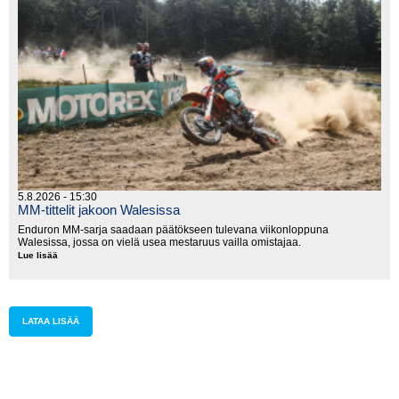
5.8.2026 - 15:30
MM-tittelit jakoon Walesissa
Enduron MM-sarja saadaan päätökseen tulevana viikonloppuna
Walesissa, jossa on vielä usea mestaruus vailla omistajaa.
Lue lisää
MM-
tittelit
jakoon
Walesissa
LATAA LISÄÄ