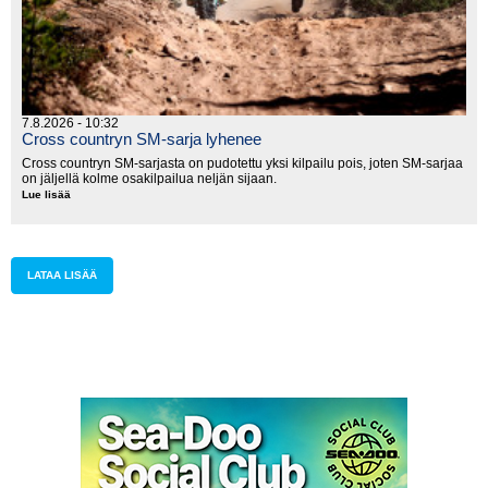
7.8.2026 - 10:32
Cross countryn SM-sarja lyhenee
Cross countryn SM-sarjasta on pudotettu yksi kilpailu pois, joten SM-sarjaa
on jäljellä kolme osakilpailua neljän sijaan.
Lue lisää
Cross
countryn
SM-
sarja
lyhenee
LATAA LISÄÄ