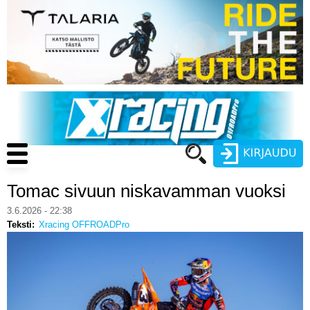
Hyppää
pääsisältöön
Main
navigation
Tomac sivuun niskavamman vuoksi
Käyttäjätunnus
3.6.2026 - 22:38
Teksti
Xracing OFFROADPro
Salasana
ENDURO
MOTOCROSS
CROSS COUNTRY
Luo uusi käyttäjätili