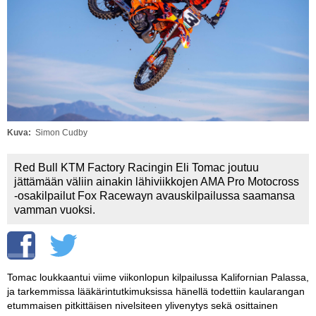
Vaihda salasana
MUUT LAJIT
YLEISTÄ ALALTA
LUE DIGILEHDET
ASIAKASPALVELU JA
OHJEET
Kuva
Simon Cudby
MEDIATIEDOT
Red Bull KTM Factory Racingin Eli Tomac joutuu
jättämään väliin ainakin lähiviikkojen AMA Pro Motocross
YHTEYSTIEDOT
-osakilpailut Fox Racewayn avauskilpailussa saamansa
vamman vuoksi.
Tomac loukkaantui viime viikonlopun kilpailussa Kalifornian Palassa,
ja tarkemmissa lääkärintutkimuksissa hänellä todettiin kaularangan
etummaisen pitkittäisen nivelsiteen ylivenytys sekä osittainen