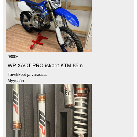
9800€
WP XACT PRO iskarit KTM 85:n
Tarvikkeet ja varaosat
Myydään