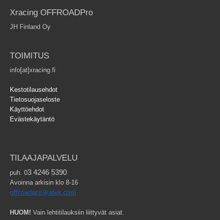
Xracing OFFROADPro
JH Finland Oy
TOIMITUS
info[at]xracing.fi
Kestotilausehdot
Tietosuojaseloste
Käyttöehdot
Evästekäytäntö
TILAAJAPALVELU
3 4246 5390
puh. 0
Avoinna arkisin klo 8-16
offroadpro@atex.com
HUOM!
Vain lehtitilauksiin liittyvät asiat.