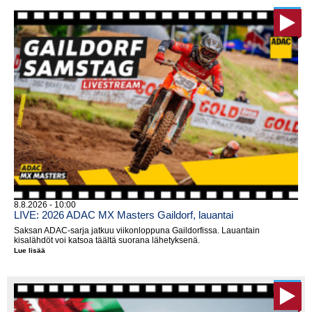
8.8.2026 - 10:00
LIVE: 2026 ADAC MX Masters Gaildorf, lauantai
Saksan ADAC-sarja jatkuu viikonloppuna Gaildorfissa. Lauantain
kisalähdöt voi katsoa täältä suorana lähetyksenä.
Lue lisää
LIVE:
2026
ADAC
MX
Masters
Gaildorf,
lauantai