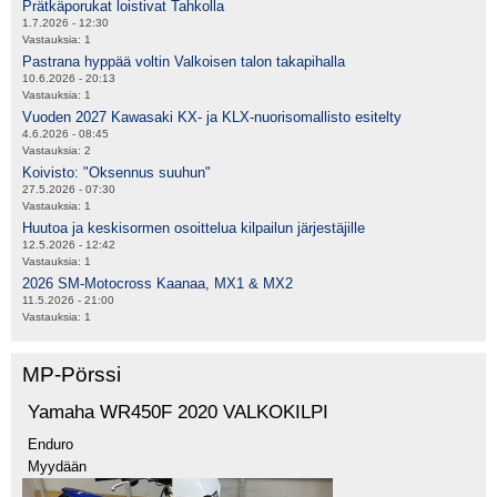
Prätkäporukat loistivat Tahkolla
1.7.2026 - 12:30
Vastauksia:
1
Pastrana hyppää voltin Valkoisen talon takapihalla
10.6.2026 - 20:13
Vastauksia:
1
Vuoden 2027 Kawasaki KX- ja KLX-nuorisomallisto esitelty
4.6.2026 - 08:45
Vastauksia:
2
Koivisto: "Oksennus suuhun"
27.5.2026 - 07:30
Vastauksia:
1
Huutoa ja keskisormen osoittelua kilpailun järjestäjille
12.5.2026 - 12:42
Vastauksia:
1
2026 SM-Motocross Kaanaa, MX1 & MX2
11.5.2026 - 21:00
Vastauksia:
1
MP-Pörssi
Yamaha WR450F 2020 VALKOKILPI
Enduro
Myydään