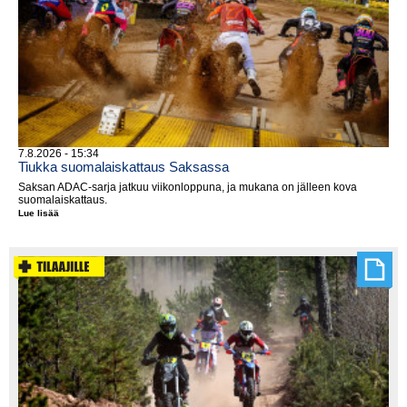
7.8.2026 - 15:34
Tiukka suomalaiskattaus Saksassa
Saksan ADAC-sarja jatkuu viikonloppuna, ja mukana on jälleen kova
suomalaiskattaus.
Lue lisää
Tiukka
suomalaiskattaus
Saksassa