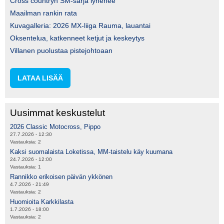
Cross countryn SM-sarja lyhenee
Maailman rankin rata
Kuvagalleria: 2026 MX-liiga Rauma, lauantai
Oksentelua, katkenneet ketjut ja keskeytys
Villanen puolustaa pistejohtoaan
LATAA LISÄÄ
Uusimmat keskustelut
2026 Classic Motocross, Pippo
27.7.2026 - 12:30
Vastauksia:
2
Kaksi suomalaista Loketissa, MM-taistelu käy kuumana
24.7.2026 - 12:00
Vastauksia:
1
Rannikko erikoisen päivän ykkönen
4.7.2026 - 21:49
Vastauksia:
2
Huomioita Karkkilasta
1.7.2026 - 18:00
Vastauksia:
2