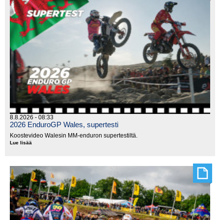
8.8.2026 - 08:33
2026 EnduroGP Wales, supertesti
Koostevideo Walesin MM-enduron supertestiltä.
Lue lisää
2026
EnduroGP
Wales,
supertesti