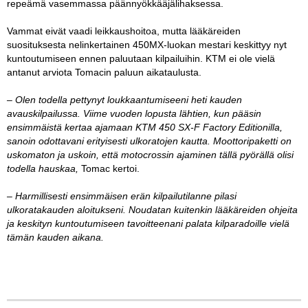
repeämä vasemmassa päännyökkääjälihaksessa.
Vammat eivät vaadi leikkaushoitoa, mutta lääkäreiden
suosituksesta nelinkertainen 450MX-luokan mestari keskittyy nyt
kuntoutumiseen ennen paluutaan kilpailuihin. KTM ei ole vielä
antanut arviota Tomacin paluun aikataulusta.
– Olen todella pettynyt loukkaantumiseeni heti kauden
avauskilpailussa. Viime vuoden lopusta lähtien, kun pääsin
ensimmäistä kertaa ajamaan KTM 450 SX-F Factory Editionilla,
sanoin odottavani erityisesti ulkoratojen kautta. Moottoripaketti on
uskomaton ja uskoin, että motocrossin ajaminen tällä pyörällä olisi
todella hauskaa,
Tomac kertoi.
– Harmillisesti ensimmäisen erän kilpailutilanne pilasi
ulkoratakauden aloitukseni. Noudatan kuitenkin lääkäreiden ohjeita
ja keskityn kuntoutumiseen tavoitteenani palata kilparadoille vielä
tämän kauden aikana.