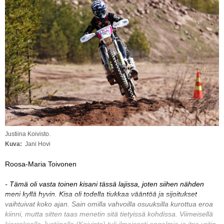
Vaihda salasana
MUUT LAJIT
YLEISTÄ ALALTA
LUE DIGILEHDET
ASIAKASPALVELU JA
OHJEET
MEDIATIEDOT
Justiina Koivisto.
YHTEYSTIEDOT
Kuva
Jani Hovi
Roosa-Maria Toivonen
- Tämä oli vasta toinen kisani tässä lajissa, joten siihen nähden
meni kyllä hyvin. Kisa oli todella tiukkaa vääntöä ja sijoitukset
vaihtuivat koko ajan. Sain omilla vahvoilla osuuksilla kurottua eroa
kiinni, mutta sitten taas menetin sitä tietyissä kohdissa. Viimeisellä