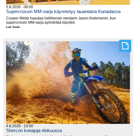
5.8.2026 - 08:00
Supercrossin MM-sarja käynnistyy lauantaina Kanadassa
Cooper Webb haastaa hallitsevan mestarin Jason Andersonin, kun
supercrossin MM-sarja pyörähtää käyntiin.
Lue lisää
Supercrossin
MM-
sarja
käynnistyy
lauantaina
Kanadassa
4.8.2026 - 10:00
Shercon koeajoja elokuussa