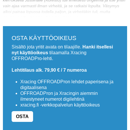
kierroksella Justiinalle (Koivisto) tuli ilmeisesti ongelmia ja itse yritin
vain ajaa varmasti ilman virheitä, ja se ratkaisi lopulta. Väsymys
alkoi painaa lopussa todella paljon, ja virheitäkin tuli, mutta
onnistuin silti pitämään homman kasassa.
OSTA KÄYTTÖOIKEUS
Sisältö jota yritit avata on tilaajille.
Hanki itsellesi
nyt käyttöoikeus
tilaamalla Xracing
OFFROADPro-lehti.
Lehtitilaus alk. 79,90 € / 7 numeroa
Xracing OFFROADPron lehdet paperisena ja
digitaalisena
OFFROADPron ja Xracingin aiemmin
ilmestyneet numerot digilehtinä
xracing.fi -verkkopalvelun käyttöoikeus
OSTA