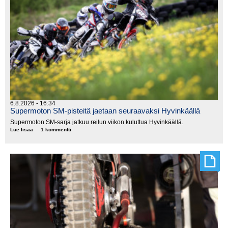
6.8.2026 - 16:34
Supermoton SM-pisteitä jaetaan seuraavaksi Hyvinkäällä
Supermoton SM-sarja jatkuu reilun viikon kuluttua Hyvinkäällä.
Lue lisää
Supermoton
1 kommentti
SM-
pisteitä
jaetaan
seuraavaksi
Hyvinkäällä