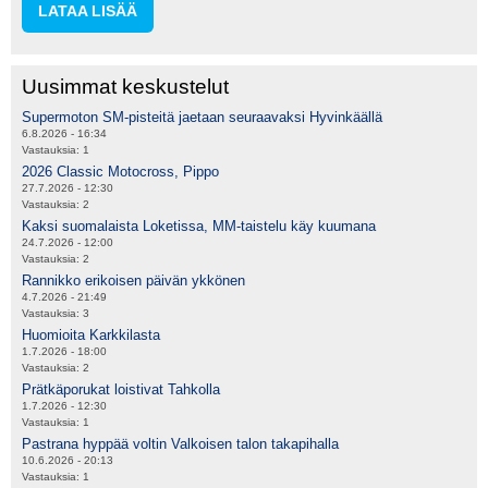
LATAA LISÄÄ
Uusimmat keskustelut
Supermoton SM-pisteitä jaetaan seuraavaksi Hyvinkäällä
6.8.2026 - 16:34
Vastauksia:
1
2026 Classic Motocross, Pippo
27.7.2026 - 12:30
Vastauksia:
2
Kaksi suomalaista Loketissa, MM-taistelu käy kuumana
24.7.2026 - 12:00
Vastauksia:
2
Rannikko erikoisen päivän ykkönen
4.7.2026 - 21:49
Vastauksia:
3
Huomioita Karkkilasta
1.7.2026 - 18:00
Vastauksia:
2
Prätkäporukat loistivat Tahkolla
1.7.2026 - 12:30
Vastauksia:
1
Pastrana hyppää voltin Valkoisen talon takapihalla
10.6.2026 - 20:13
Vastauksia:
1