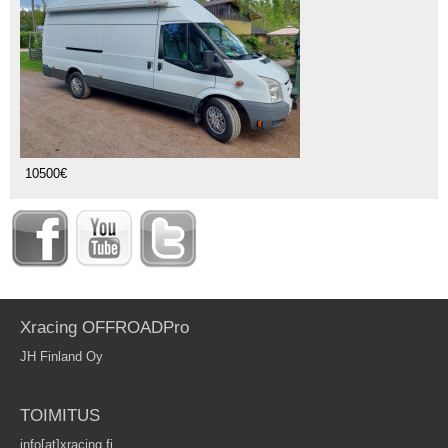
10500€
Xracing OFFROADPro
JH Finland Oy
TOIMITUS
info[at]xracing.fi