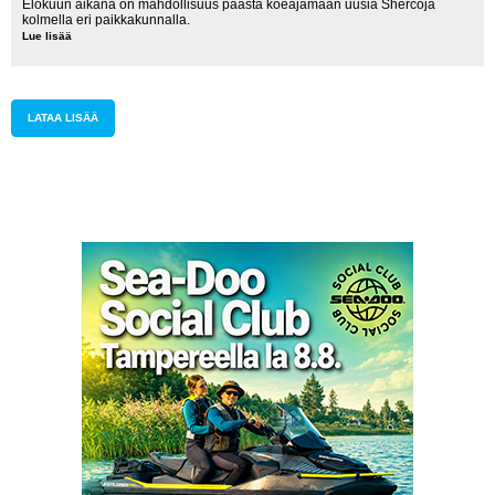
Elokuun aikana on mahdollisuus päästä koeajamaan uusia Shercoja
kolmella eri paikkakunnalla.
Lue lisää
Shercon
koeajoja
elokuussa
LATAA LISÄÄ