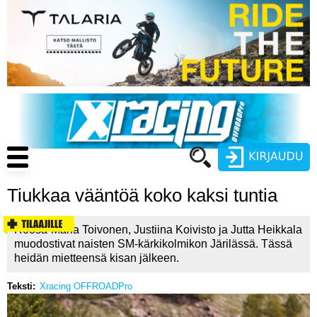
Hyppää
pääsisältöön
Main
navigation
Tiukkaa vääntöä koko kaksi tuntia
Käyttäjätunnus
Roosa-Maria Toivonen, Justiina Koivisto ja Jutta Heikkala
Salasana
muodostivat naisten SM-kärkikolmikon Järilässä. Tässä
ENDURO
heidän mietteensä kisan jälkeen.
MOTOCROSS
Teksti
Xracing OFFROADPro
CROSS COUNTRY
Luo uusi käyttäjätili