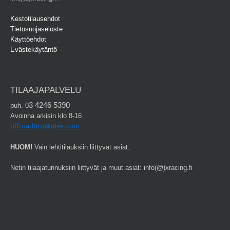
Kestotilausehdot
Tietosuojaseloste
Käyttöehdot
Evästekäytäntö
TILAAJAPALVELU
3 4246 5390
puh. 0
Avoinna arkisin klo 8-16
offroadpro@atex.com
HUOM!
Vain lehtitilauksiin liittyvät asiat.
Netin tilaajatunnuksiin liittyvät ja muut asiat: info(@)xracing.fi