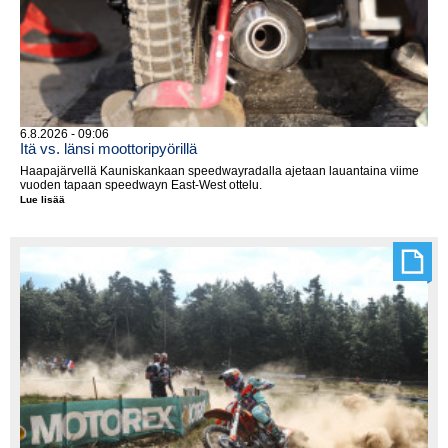
6.8.2026 - 09:06
Itä vs. länsi moottoripyörillä
Haapajärvellä Kauniskankaan speedwayradalla ajetaan lauantaina viime
vuoden tapaan speedwayn East-West ottelu.
Lue lisää
Itä
vs.
länsi
moottoripyörillä