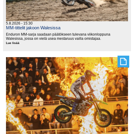
5.8.2026 - 15:30
MM-tittelit jakoon Walesissa
Enduron MM-sarja saadaan päätökseen tulevana viikonloppuna
Walesissa, jossa on vielä usea mestaruus vailla omistajaa.
Lue lisää
MM-
tittelit
jakoon
Walesissa