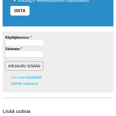
xracing.fi -verkkopalvelun käyttöoikeus
OSTA
Käyttäjätunnus
Salasana
Luo uusi käyttäjätili
Vaihda salasana
Lisää uutisia