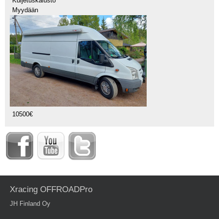
Kuljetuskalusto
Myydään
10500€
Xracing OFFROADPro
JH Finland Oy