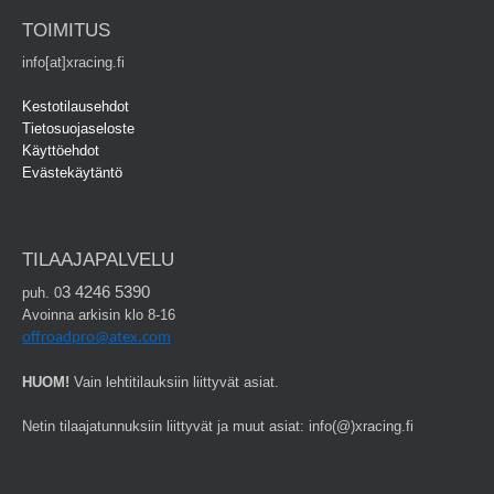
TOIMITUS
info[at]xracing.fi
Kestotilausehdot
Tietosuojaseloste
Käyttöehdot
Evästekäytäntö
TILAAJAPALVELU
3 4246 5390
puh. 0
Avoinna arkisin klo 8-16
offroadpro@atex.com
HUOM!
Vain lehtitilauksiin liittyvät asiat.
Netin tilaajatunnuksiin liittyvät ja muut asiat: info(@)xracing.fi