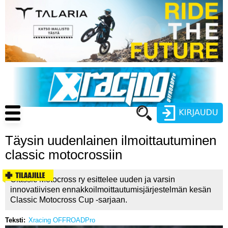
Hyppää
pääsisältöön
Main
navigation
Täysin uudenlainen ilmoittautuminen
Käyttäjätunnus
classic motocrossiin
Salasana
ENDURO
Classic Motocross ry esittelee uuden ja varsin
innovatiivisen ennakkoilmoittautumisjärjestelmän kesän
MOTOCROSS
Classic Motocross Cup -sarjaan.
CROSS COUNTRY
Teksti
Xracing OFFROADPro
Luo uusi käyttäjätili