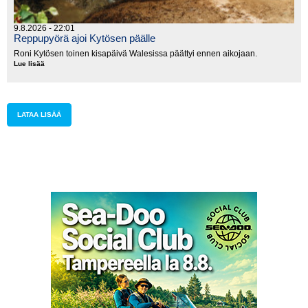
9.8.2026 - 22:01
Reppupyörä ajoi Kytösen päälle
Roni Kytösen toinen kisapäivä Walesissa päättyi ennen aikojaan.
Lue lisää
Reppupyörä
ajoi
Kytösen
päälle
LATAA LISÄÄ