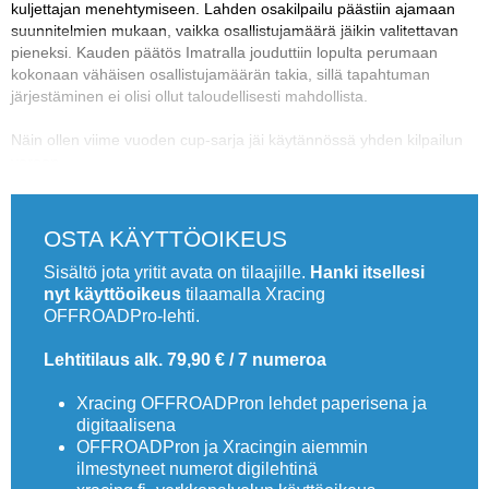
kuljettajan menehtymiseen. Lahden osakilpailu päästiin ajamaan
suunnitelmien mukaan, vaikka osallistujamäärä jäikin valitettavan
pieneksi. Kauden päätös Imatralla jouduttiin lopulta perumaan
kokonaan vähäisen osallistujamäärän takia, sillä tapahtuman
järjestäminen ei olisi ollut taloudellisesti mahdollista.
Näin ollen viime vuoden cup-sarja jäi käytännössä yhden kilpailun
varaan.
OSTA KÄYTTÖOIKEUS
Sisältö jota yritit avata on tilaajille.
Hanki itsellesi
nyt käyttöoikeus
tilaamalla Xracing
OFFROADPro-lehti.
Lehtitilaus alk. 79,90 € / 7 numeroa
Xracing OFFROADPron lehdet paperisena ja
digitaalisena
OFFROADPron ja Xracingin aiemmin
ilmestyneet numerot digilehtinä