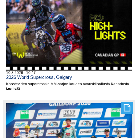
10.8.2026 - 10:47
2026 World Supercross, Galgary
Koostevideo supercrossin MM-sarjan kauden avauskilpailusta Kanadasta.
Lue lisää
2026
World
Supercross,
Galgary