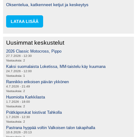
Oksentelua, katkenneet ketjut ja keskeytys
LATAA LISÄÄ
Uusimmat keskustelut
2026 Classic Motocross, Pippo
27.7.2026 - 12:30
Vastauksia:
2
Kaksi suomalaista Loketissa, MM-taistelu käy kuumana
24.7.2026 - 12:00
Vastauksia:
1
Rannikko erikoisen päivän ykkönen
4.7.2026 - 21:49
Vastauksia:
2
Huomioita Karkkilasta
1.7.2026 - 18:00
Vastauksia:
2
Prätkäporukat loistivat Tahkolla
1.7.2026 - 12:30
Vastauksia:
2
Pastrana hyppää voltin Valkoisen talon takapihalla
10.6.2026 - 20:13
Vastauksia:
1