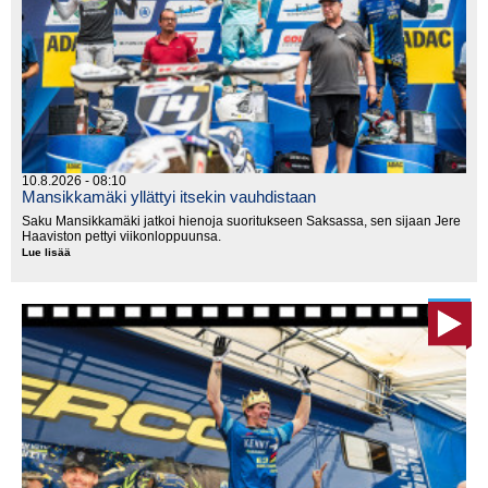
10.8.2026 - 08:10
Mansikkamäki yllättyi itsekin vauhdistaan
Saku Mansikkamäki jatkoi hienoja suoritukseen Saksassa, sen sijaan Jere
Haaviston pettyi viikonloppuunsa.
Lue lisää
Mansikkamäki
yllättyi
itsekin
vauhdistaan