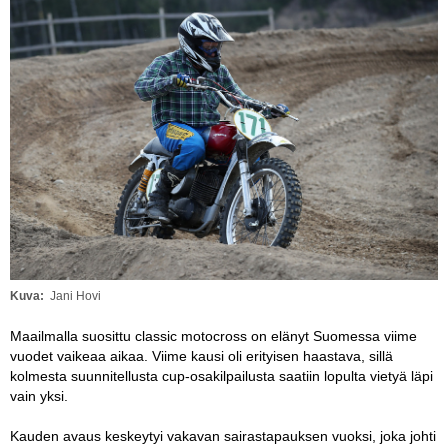
Vaihda salasana
MUUT LAJIT
YLEISTÄ ALALTA
LUE DIGILEHDET
ASIAKASPALVELU JA
OHJEET
MEDIATIEDOT
YHTEYSTIEDOT
Kuva
Jani Hovi
Maailmalla suosittu classic motocross on elänyt Suomessa viime
vuodet vaikeaa aikaa. Viime kausi oli erityisen haastava, sillä
kolmesta suunnitellusta cup-osakilpailusta saatiin lopulta vietyä läpi
vain yksi.
Kauden avaus keskeytyi vakavan sairastapauksen vuoksi, joka johti