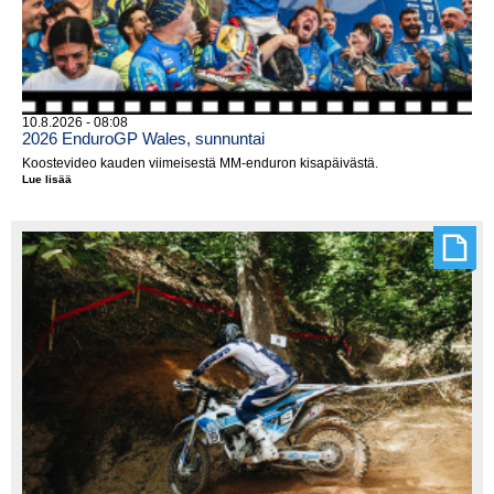
10.8.2026 - 08:08
2026 EnduroGP Wales, sunnuntai
Koostevideo kauden viimeisestä MM-enduron kisapäivästä.
Lue lisää
2026
EnduroGP
Wales,
sunnuntai