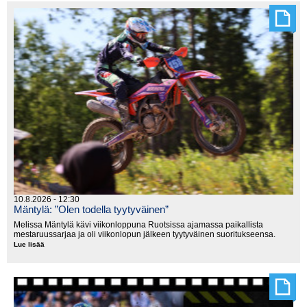
10.8.2026 - 12:30
Mäntylä: ”Olen todella tyytyväinen”
Melissa Mäntylä kävi viikonloppuna Ruotsissa ajamassa paikallista
mestaruussarjaa ja oli viikonlopun jälkeen tyytyväinen suoritukseensa.
Lue lisää
Mäntylä:
”Olen
todella
tyytyväinen”