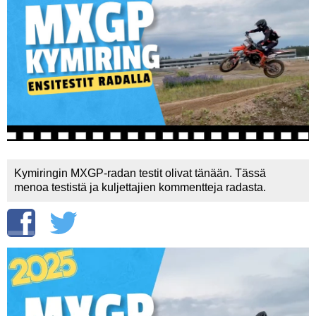
Vaihda salasana
MUUT LAJIT
YLEISTÄ ALALTA
LUE DIGILEHDET
ASIAKASPALVELU JA
OHJEET
MEDIATIEDOT
Kymiringin MXGP-radan testit olivat tänään. Tässä
menoa testistä ja kuljettajien kommentteja radasta.
YHTEYSTIEDOT