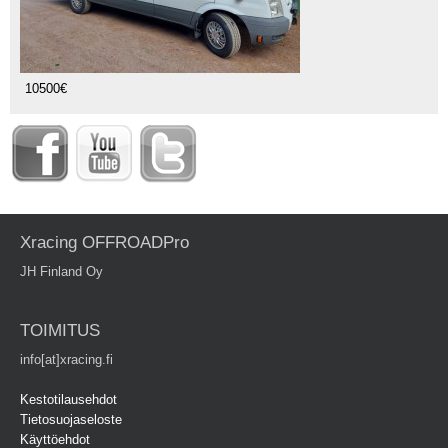
10500€
Xracing OFFROADPro
JH Finland Oy
TOIMITUS
info[at]xracing.fi
Kestotilausehdot
Tietosuojaseloste
Käyttöehdot