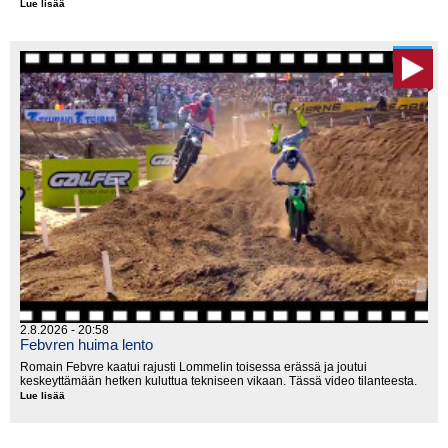
Lue lisää
2026
MXGP,
Belgia
2.8.2026 - 20:58
Febvren huima lento
Romain Febvre kaatui rajusti Lommelin toisessa erässä ja joutui
keskeyttämään hetken kuluttua tekniseen vikaan. Tässä video tilanteesta.
Lue lisää
Febvren
huima
lento