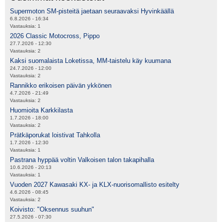
Supermoton SM-pisteitä jaetaan seuraavaksi Hyvinkäällä
6.8.2026 - 16:34
Vastauksia:
1
2026 Classic Motocross, Pippo
27.7.2026 - 12:30
Vastauksia:
2
Kaksi suomalaista Loketissa, MM-taistelu käy kuumana
24.7.2026 - 12:00
Vastauksia:
2
Rannikko erikoisen päivän ykkönen
4.7.2026 - 21:49
Vastauksia:
2
Huomioita Karkkilasta
1.7.2026 - 18:00
Vastauksia:
2
Prätkäporukat loistivat Tahkolla
1.7.2026 - 12:30
Vastauksia:
1
Pastrana hyppää voltin Valkoisen talon takapihalla
10.6.2026 - 20:13
Vastauksia:
1
Vuoden 2027 Kawasaki KX- ja KLX-nuorisomallisto esitelty
4.6.2026 - 08:45
Vastauksia:
2
Koivisto: "Oksennus suuhun"
27.5.2026 - 07:30