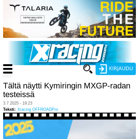
Hyppää
pääsisältöön
Main
navigation
Tältä näytti Kymiringin MXGP-radan
Käyttäjätunnus
testeissä
Salasana
3.7.2025 - 19:23
ENDURO
Teksti
Xracing OFFROADPro
MOTOCROSS
CROSS COUNTRY
Luo uusi käyttäjätili