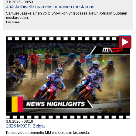
3.8.2026 - 09:53
Jääskeläiselle uran ensimmäinen mestaruus
Samuel Jääskeläinen voitti SM-viikon yhteydessä ajetun X-trialin Suomen
mestaruuden.
Lue lisää
Jääskeläiselle
uran
ensimmäinen
mestaruus
3.8.2026 - 08:18
2026 MXGP, Belgia
Koostevideo Lommelin MM-motocrossin kisaeristä.