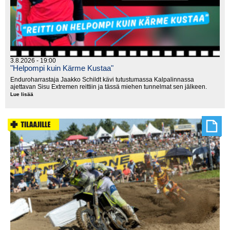
3.8.2026 - 19:00
"Helpompi kuin Kärme Kustaa"
Enduroharrastaja Jaakko Schildt kävi tutustumassa Kalpalinnassa
ajettavan Sisu Extremen reittiin ja tässä miehen tunnelmat sen jälkeen.
Lue lisää
"Helpompi
kuin
Kärme
Kustaa"