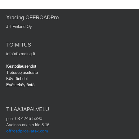
Xracing OFFROADPro
JH Finland Oy
TOIMITUS
info[at]xracing.fi
Kestotilausehdot
Tietosuojaseloste
Käyttöehdot
Evästekäytäntö
TILAAJAPALVELU
3 4246 5390
puh. 0
Avoinna arkisin klo 8-16
offroadpro@atex.com