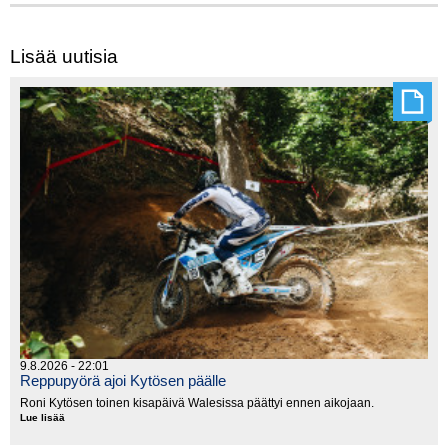
Lisää uutisia
9.8.2026 - 22:01
Reppupyörä ajoi Kytösen päälle
Roni Kytösen toinen kisapäivä Walesissa päättyi ennen aikojaan.
Lue lisää
Reppupyörä
ajoi
Kytösen