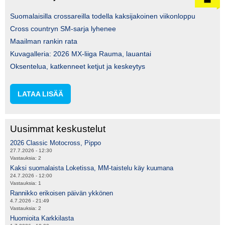
Suomalaisilla crossareilla todella kaksijakoinen viikonloppu
Cross countryn SM-sarja lyhenee
Maailman rankin rata
Kuvagalleria: 2026 MX-liiga Rauma, lauantai
Oksentelua, katkenneet ketjut ja keskeytys
LATAA LISÄÄ
Uusimmat keskustelut
2026 Classic Motocross, Pippo
27.7.2026 - 12:30
Vastauksia:
2
Kaksi suomalaista Loketissa, MM-taistelu käy kuumana
24.7.2026 - 12:00
Vastauksia:
1
Rannikko erikoisen päivän ykkönen
4.7.2026 - 21:49
Vastauksia:
2
Huomioita Karkkilasta