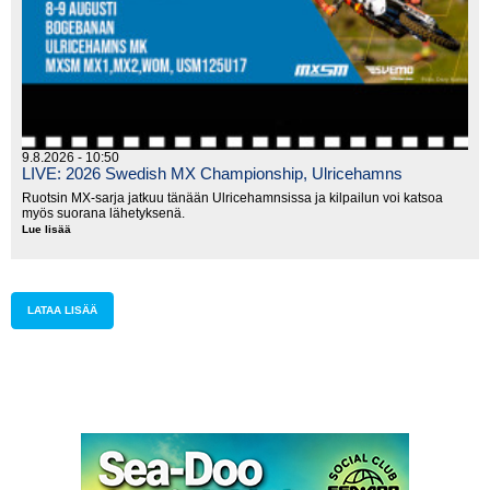
9.8.2026 - 10:50
LIVE: 2026 Swedish MX Championship, Ulricehamns
Ruotsin MX-sarja jatkuu tänään Ulricehamnsissa ja kilpailun voi katsoa
myös suorana lähetyksenä.
Lue lisää
LIVE:
2026
Swedish
MX
Championship,
Ulricehamns
LATAA LISÄÄ