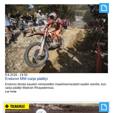
päälle
9.8.2026 - 19:50
Enduron MM-sarja päättyi
Enduron tämän kauden viimeisetkin maailmanmestarit saatiin selville, kun
sarja päättyi Walesin Rhayaderissa.
Lue lisää
Enduron
MM-
sarja
päättyi