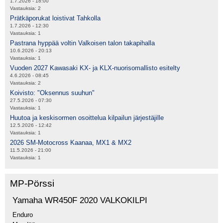
1.7.2026 - 18:00
Vastauksia:
2
Prätkäporukat loistivat Tahkolla
1.7.2026 - 12:30
Vastauksia:
1
Pastrana hyppää voltin Valkoisen talon takapihalla
10.6.2026 - 20:13
Vastauksia:
1
Vuoden 2027 Kawasaki KX- ja KLX-nuorisomallisto esitelty
4.6.2026 - 08:45
Vastauksia:
2
Koivisto: "Oksennus suuhun"
27.5.2026 - 07:30
Vastauksia:
1
Huutoa ja keskisormen osoittelua kilpailun järjestäjille
12.5.2026 - 12:42
Vastauksia:
1
2026 SM-Motocross Kaanaa, MX1 & MX2
11.5.2026 - 21:00
Vastauksia:
1
MP-Pörssi
Yamaha WR450F 2020 VALKOKILPI
Enduro