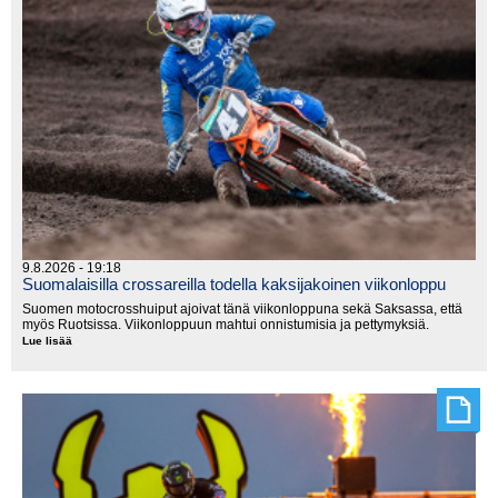
9.8.2026 - 19:18
Suomalaisilla crossareilla todella kaksijakoinen viikonloppu
Suomen motocrosshuiput ajoivat tänä viikonloppuna sekä Saksassa, että
myös Ruotsissa. Viikonloppuun mahtui onnistumisia ja pettymyksiä.
Lue lisää
Suomalaisilla
crossareilla
todella
kaksijakoinen
viikonloppu