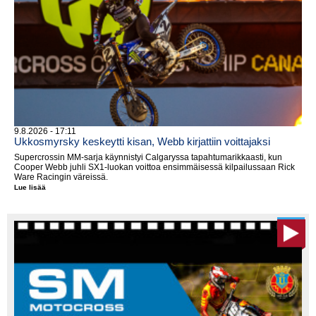
9.8.2026 - 17:11
Ukkosmyrsky keskeytti kisan, Webb kirjattiin voittajaksi
Supercrossin MM-sarja käynnistyi Calgaryssa tapahtumarikkaasti, kun
Cooper Webb juhli SX1-luokan voittoa ensimmäisessä kilpailussaan Rick
Ware Racingin väreissä.
Lue lisää
Ukkosmyrsky
keskeytti
kisan,
Webb
kirjattiin
voittajaksi