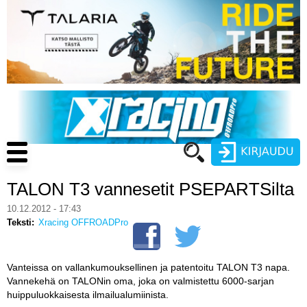
Hyppää
pääsisältöön
Main
navigation
TALON T3 vannesetit PSEPARTSilta
Käyttäjätunnus
10.12.2012 - 17:43
Teksti
Xracing OFFROADPro
Salasana
ENDURO
MOTOCROSS
Vanteissa on vallankumouksellinen ja patentoitu TALON T3 napa.
Vannekehä on TALONin oma, joka on valmistettu 6000-sarjan
huippuluokkaisesta ilmailualumiinista.
CROSS COUNTRY
Luo uusi käyttäjätili