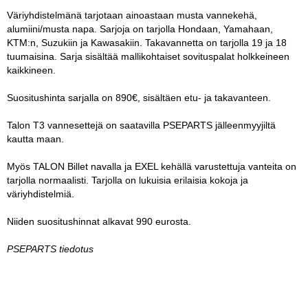
Vaihda salasana
Väriyhdistelmänä tarjotaan ainoastaan musta vannekehä,
MUUT LAJIT
alumiini/musta napa. Sarjoja on tarjolla Hondaan, Yamahaan,
KTM:n, Suzukiin ja Kawasakiin. Takavannetta on tarjolla 19 ja 18
YLEISTÄ ALALTA
tuumaisina. Sarja sisältää mallikohtaiset sovituspalat holkkeineen
kaikkineen.
LUE DIGILEHDET
Suositushinta sarjalla on 890€, sisältäen etu- ja takavanteen.
ASIAKASPALVELU JA
Talon T3 vannesettejä on saatavilla PSEPARTS jälleenmyyjiltä
OHJEET
kautta maan.
MEDIATIEDOT
Myös TALON Billet navalla ja EXEL kehällä varustettuja vanteita on
tarjolla normaalisti. Tarjolla on lukuisia erilaisia kokoja ja
YHTEYSTIEDOT
väriyhdistelmiä.
Niiden suositushinnat alkavat 990 eurosta.
PSEPARTS tiedotus