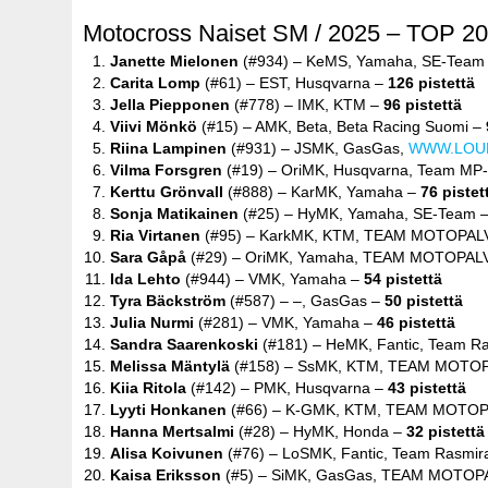
Motocross Naiset SM / 2025 – TOP 20 
Janette Mielonen
(#934) – KeMS, Yamaha, SE-Team
Carita Lomp
(#61) – EST, Husqvarna –
126 pistettä
Jella Piepponen
(#778) – IMK, KTM –
96 pistettä
Viivi Mönkö
(#15) – AMK, Beta, Beta Racing Suomi –
Riina Lampinen
(#931) – JSMK, GasGas,
WWW.LOU
Vilma Forsgren
(#19) – OriMK, Husqvarna, Team MP
Kerttu Grönvall
(#888) – KarMK, Yamaha –
76 pistet
Sonja Matikainen
(#25) – HyMK, Yamaha, SE-Team 
Ria Virtanen
(#95) – KarkMK, KTM, TEAM MOTOPAL
Sara Gåpå
(#29) – OriMK, Yamaha, TEAM MOTOPAL
Ida Lehto
(#944) – VMK, Yamaha –
54 pistettä
Tyra Bäckström
(#587) – –, GasGas –
50 pistettä
Julia Nurmi
(#281) – VMK, Yamaha –
46 pistettä
Sandra Saarenkoski
(#181) – HeMK, Fantic, Team R
Melissa Mäntylä
(#158) – SsMK, KTM, TEAM MOTO
Kiia Ritola
(#142) – PMK, Husqvarna –
43 pistettä
Lyyti Honkanen
(#66) – K-GMK, KTM, TEAM MOTO
Hanna Mertsalmi
(#28) – HyMK, Honda –
32 pistettä
Alisa Koivunen
(#76) – LoSMK, Fantic, Team Rasmi
Kaisa Eriksson
(#5) – SiMK, GasGas, TEAM MOTO