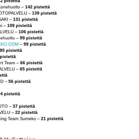
2 pistettä
Konehuolto –
142 pistettä
MOTOPALVELU –
139 pistettä
SAKI –
131 pistettä
mi –
109 pistettä
ALVELU –
106 pistettä
ehuolto –
99 pistettä
KKO.COM
–
99 pistettä
95 pistettä
pistettä
ort Team –
66 pistettä
ALVELU –
65 pistettä
että
LD –
56 pistettä
4 pistettä
MOTO –
37 pistettä
LVELU –
22 pistettä
acing Team Sumeko –
21 pistettä