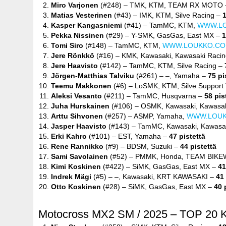
Miro Varjonen
(#248) – TMK, KTM, TEAM RX MOTO
Matias Vesterinen
(#43) – IMK, KTM, Silve Racing –
1
Kasper Kangasniemi
(#41) – TamMC, KTM,
WWW.L
Pekka Nissinen
(#29) – Y-SMK, GasGas, East MX –
1
Tomi Siro
(#148) – TamMC, KTM,
WWW.LOUKKO.C
Jere Rönkkö
(#16) – KMK, Kawasaki, Kawasaki Rac
Jere Haavisto
(#142) – TamMC, KTM, Silve Racing –
Jörgen-Matthias Talviku
(#261) – –, Yamaha –
75 pi
Teemu Makkonen
(#6) – LoSMK, KTM, Silve Suppor
Aleksi Vesanto
(#211) – TamMC, Husqvarna –
58 pis
Juha Hurskainen
(#106) – OSMK, Kawasaki, Kawasa
Arttu Sihvonen
(#257) – ASMP, Yamaha,
WWW.LOU
Jasper Haavisto
(#143) – TamMC, Kawasaki, Kawasa
Erki Kahro
(#101) – EST, Yamaha –
47 pistettä
Rene Rannikko
(#9) – BDSM, Suzuki –
44 pistettä
Sami Savolainen
(#52) – PMMK, Honda, TEAM BIK
Kimi Koskinen
(#422) – SiMK, GasGas, East MX –
41
Indrek Mägi
(#5) – –, Kawasaki, KRT KAWASAKI –
41 
Otto Koskinen
(#28) – SiMK, GasGas, East MX –
40 
Motocross MX2 SM / 2025 – TOP 20 Ku