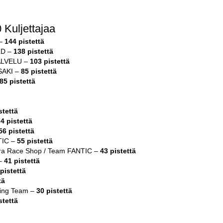
Kuljettajaa
 –
144 pistettä
LD –
138 pistettä
ALVELU –
103 pistettä
SAKI –
85 pistettä
85 pistettä
stettä
4 pistettä
56 pistettä
TIC –
55 pistettä
ira Race Shop / Team FANTIC –
43 pistettä
 –
41 pistettä
pistettä
tä
ing Team –
30 pistettä
stettä