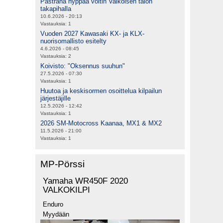
Pastrana hyppää voltin Valkoisen talon
takapihalla
10.6.2026 - 20:13
Vastauksia:
1
Vuoden 2027 Kawasaki KX- ja KLX-
nuorisomallisto esitelty
4.6.2026 - 08:45
Vastauksia:
2
Koivisto: "Oksennus suuhun"
27.5.2026 - 07:30
Vastauksia:
1
Huutoa ja keskisormen osoittelua kilpailun
järjestäjille
12.5.2026 - 12:42
Vastauksia:
1
2026 SM-Motocross Kaanaa, MX1 & MX2
11.5.2026 - 21:00
Vastauksia:
1
MP-Pörssi
Yamaha WR450F 2020
VALKOKILPI
Enduro
Myydään