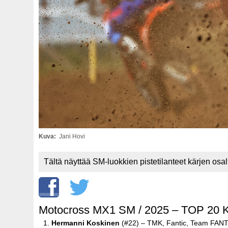
Kuva
Jani Hovi
Tältä näyttää SM-luokkien pistetilanteet kärjen os
Motocross MX1 SM / 2025 – TOP 20 Ku
Hermanni Koskinen
(#22) – TMK, Fantic, Team FAN