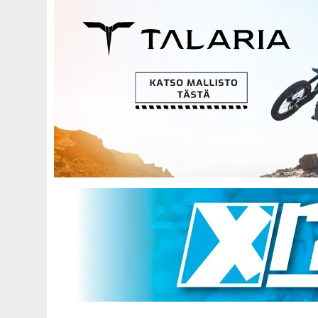
Hyppää
pääsisältöön