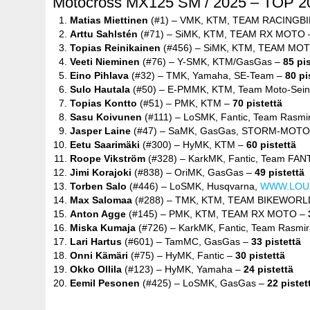
Motocross MX125 SM / 2025 – TOP 20 
Matias Miettinen
(#1) – VMK, KTM, TEAM RACINGB
Arttu Sahlstén
(#71) – SiMK, KTM, TEAM RX MOTO
Topias Reinikainen
(#456) – SiMK, KTM, TEAM MO
Veeti Nieminen
(#76) – Y-SMK, KTM/GasGas –
85 pi
Eino Pihlava
(#32) – TMK, Yamaha, SE-Team –
80 pi
Sulo Hautala
(#50) – E-PMMK, KTM, Team Moto-Sein
Topias Kontto
(#51) – PMK, KTM –
70 pistettä
Sasu Koivunen
(#111) – LoSMK, Fantic, Team Rasm
Jasper Laine
(#47) – SaMK, GasGas, STORM-MOTO
Eetu Saarimäki
(#300) – HyMK, KTM –
60 pistettä
Roope Vikström
(#328) – KarkMK, Fantic, Team FAN
Jimi Korajoki
(#838) – OriMK, GasGas –
49 pistettä
Torben Salo
(#446) – LoSMK, Husqvarna,
WWW.LOU
Max Salomaa
(#288) – TMK, KTM, TEAM BIKEWORL
Anton Agge
(#145) – PMK, KTM, TEAM RX MOTO –
Miska Kumaja
(#726) – KarkMK, Fantic, Team Rasmi
Lari Hartus
(#601) – TamMC, GasGas –
33 pistettä
Onni Kämäri
(#75) – HyMK, Fantic –
30 pistettä
Okko Ollila
(#123) – HyMK, Yamaha –
24 pistettä
Eemil Pesonen
(#425) – LoSMK, GasGas –
22 pistet