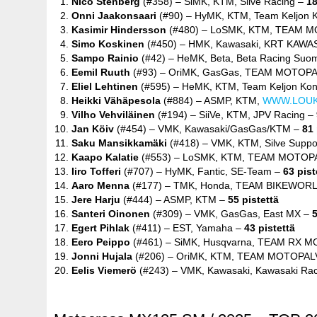
Nico Stenberg
(#358) – SiMK, KTM, Silve Racing –
18
Onni Jaakonsaari
(#90) – HyMK, KTM, Team Keljon 
Kasimir Hindersson
(#480) – LoSMK, KTM, TEAM 
Simo Koskinen
(#450) – HMK, Kawasaki, KRT KAWA
Sampo Rainio
(#42) – HeMK, Beta, Beta Racing Suo
Eemil Ruuth
(#93) – OriMK, GasGas, TEAM MOTOP
Eliel Lehtinen
(#595) – HeMK, KTM, Team Keljon Kon
Heikki Vähäpesola
(#884) – ASMP, KTM,
WWW.LOU
Vilho Vehviläinen
(#194) – SiiVe, KTM, JPV Racing –
Jan Köiv
(#454) – VMK, Kawasaki/GasGas/KTM –
81 
Saku Mansikkamäki
(#418) – VMK, KTM, Silve Supp
Kaapo Kalatie
(#553) – LoSMK, KTM, TEAM MOTOP
Iiro Tofferi
(#707) – HyMK, Fantic, SE-Team –
63 pist
Aaro Menna
(#177) – TMK, Honda, TEAM BIKEWOR
Jere Harju
(#444) – ASMP, KTM –
55 pistettä
Santeri Oinonen
(#309) – VMK, GasGas, East MX –
5
Egert Pihlak
(#411) – EST, Yamaha –
43 pistettä
Eero Peippo
(#461) – SiMK, Husqvarna, TEAM RX 
Jonni Hujala
(#206) – OriMK, KTM, TEAM MOTOPA
Eelis Viemerö
(#243) – VMK, Kawasaki, Kawasaki R