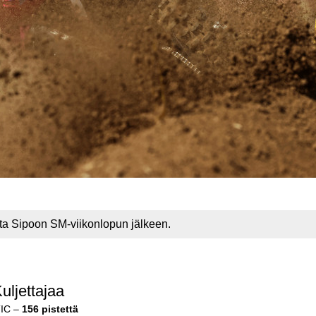
alta Sipoon SM-viikonlopun jälkeen.
ljettajaa
TIC –
156 pistettä