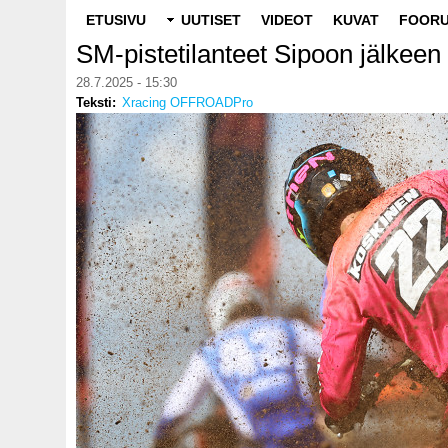
Main
ETUSIVU
UUTISET
VIDEOT
KUVAT
FOORU
navigation
SM-pistetilanteet Sipoon jälkeen
28.7.2025 - 15:30
Teksti
Xracing OFFROADPro