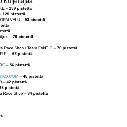
Kuljettajaa
IKE –
139 pistettä
 –
129 pistettä
TOPALVELU –
93 pistettä
stettä
stettä
äjoki –
79 pistettä
ira Race Shop / Team FANTIC –
70 pistettä
R.FI –
68 pistettä
TIC –
56 pistettä
KKO.COM
–
48 pistettä
D –
42 pistettä
38 pistettä
ra Race Shop –
34 pistettä
tä