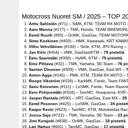
Motocross Nuoret SM / 2025 – TOP 20 
Arttu Sahlstén
(#71) – SiMK, KTM, TEAM RX MOTO
Aaro Menna
(#177) – TMK, Honda, TEAM BIKEWOR
Eemil Ruuth
(#93) – OriMK, GasGas, TEAM MOTOP
Simo Koskinen
(#450) – HMK, Kawasaki, KRT KAWA
Vilho Vehviläinen
(#194) – SiiVe, KTM, JPV Racing –
Jan Köiv
(#454) – VMK, GasGas/KTM –
79 pistettä
Eetu Saarimäki
(#300) – HyMK, KTM –
79 pistettä
Eino Pihlava
(#32) – TMK, Yamaha, SE-Team –
76 pi
Santeri Oinonen
(#309) – VMK, GasGas, East MX –
7
Anton Agge
(#145) – PMK, KTM, TEAM RX MOTO –
Roope Vikström
(#328) – KarkMK, Fantic, Team FAN
Sasu Koivunen
(#111) – LoSMK, Fantic, Team Rasm
Eero Pohjosmäki
(#318) – TamMC, Husqvarna, KVR
Jasper Rantala
(#590) – VRT, GasGas, East MX –
35 
Eemil Pesonen
(#425) – LoSMK, GasGas –
34 pistet
Kaapo Kevin
(#523) – TamMC, KTM, Motokeidas Rac
Joona Sajo
(#722) – TMK, Yamaha, SE-Team –
23 pi
Jimi Korajoki
(#838) – OriMK, GasGas –
18 pistettä
Lari Hartus
(#601) – TamMC, GasGas –
17 pistettä