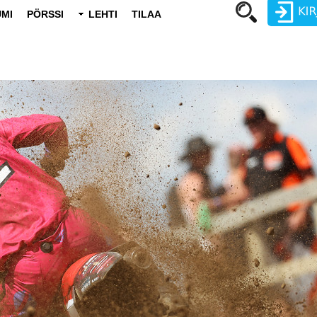
MI
PÖRSSI
LEHTI
TILAA
Käyttäjätunnus
Salasana
Luo uusi käyttäjätili
Vaihda salasana