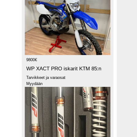
9800€
WP XACT PRO iskarit KTM 85:n
Tarvikkeet ja varaosat
Myydään