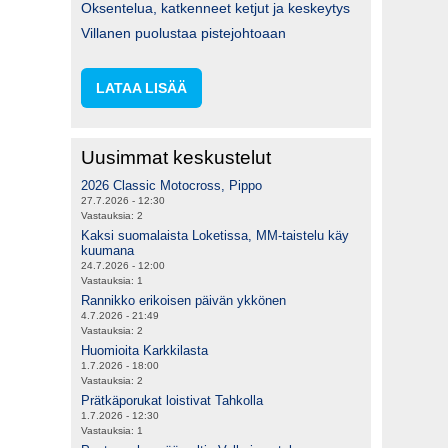
Oksentelua, katkenneet ketjut ja keskeytys
Villanen puolustaa pistejohtoaan
LATAA LISÄÄ
Uusimmat keskustelut
2026 Classic Motocross, Pippo
27.7.2026 - 12:30
Vastauksia:
2
Kaksi suomalaista Loketissa, MM-taistelu käy
kuumana
24.7.2026 - 12:00
Vastauksia:
1
Rannikko erikoisen päivän ykkönen
4.7.2026 - 21:49
Vastauksia:
2
Huomioita Karkkilasta
1.7.2026 - 18:00
Vastauksia:
2
Prätkäporukat loistivat Tahkolla
1.7.2026 - 12:30
Vastauksia:
1