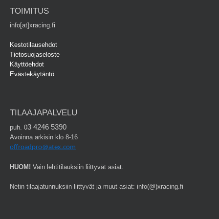
TOIMITUS
info[at]xracing.fi
Kestotilausehdot
Tietosuojaseloste
Käyttöehdot
Evästekäytäntö
TILAAJAPALVELU
3 4246 5390
puh. 0
Avoinna arkisin klo 8-16
offroadpro@atex.com
HUOM!
Vain lehtitilauksiin liittyvät asiat.
Netin tilaajatunnuksiin liittyvät ja muut asiat: info(@)xracing.fi