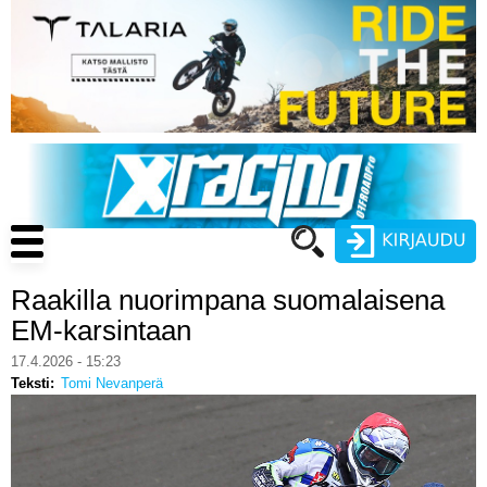
Hyppää
pääsisältöön
Main
navigation
Raakilla nuorimpana suomalaisena
Käyttäjätunnus
EM-karsintaan
Salasana
17.4.2026 - 15:23
ENDURO
Teksti
Tomi Nevanperä
MOTOCROSS
CROSS COUNTRY
Luo uusi käyttäjätili