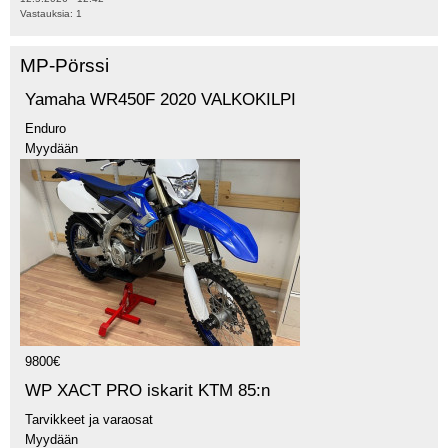
Vastauksia:
1
MP-Pörssi
Yamaha WR450F 2020 VALKOKILPI
Enduro
Myydään
9800€
WP XACT PRO iskarit KTM 85:n
Tarvikkeet ja varaosat
Myydään