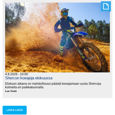
käynnistyy
lauantaina
Kanadassa
4.8.2026 - 10:00
Shercon koeajoja elokuussa
Elokuun aikana on mahdollisuus päästä koeajamaan uusia Shercoja
kolmella eri paikkakunnalla.
Lue lisää
Shercon
koeajoja
elokuussa
LATAA LISÄÄ