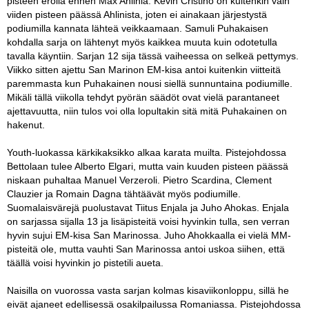
pisteen erolla ennen Max Ahlinia. Kevin Cristino on kuitenkin vain
viiden pisteen päässä Ahlinista, joten ei ainakaan järjestystä
podiumilla kannata lähteä veikkaamaan. Samuli Puhakaisen
kohdalla sarja on lähtenyt myös kaikkea muuta kuin odotetulla
tavalla käyntiin. Sarjan 12 sija tässä vaiheessa on selkeä pettymys.
Viikko sitten ajettu San Marinon EM-kisa antoi kuitenkin viitteitä
paremmasta kun Puhakainen nousi siellä sunnuntaina podiumille.
Mikäli tällä viikolla tehdyt pyörän säädöt ovat vielä parantaneet
ajettavuutta, niin tulos voi olla lopultakin sitä mitä Puhakainen on
hakenut.
Youth-luokassa kärkikaksikko alkaa karata muilta. Pistejohdossa
Bettolaan tulee Alberto Elgari, mutta vain kuuden pisteen päässä
niskaan puhaltaa Manuel Verzeroli. Pietro Scardina, Clement
Clauzier ja Romain Dagna tähtäävät myös podiumille.
Suomalaisvärejä puolustavat Tiitus Enjala ja Juho Ahokas. Enjala
on sarjassa sijalla 13 ja lisäpisteitä voisi hyvinkin tulla, sen verran
hyvin sujui EM-kisa San Marinossa. Juho Ahokkaalla ei vielä MM-
pisteitä ole, mutta vauhti San Marinossa antoi uskoa siihen, että
täällä voisi hyvinkin jo pistetili aueta.
Naisilla on vuorossa vasta sarjan kolmas kisaviikonloppu, sillä he
eivät ajaneet edellisessä osakilpailussa Romaniassa. Pistejohdossa