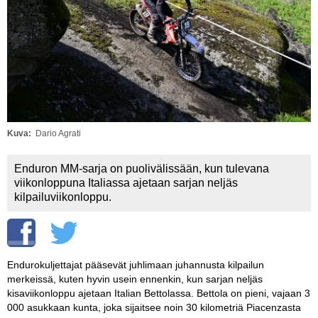
Vaihda salasana
MUUT LAJIT
YLEISTÄ ALALTA
LUE DIGILEHDET
ASIAKASPALVELU JA
OHJEET
Kuva
Dario Agrati
MEDIATIEDOT
Enduron MM-sarja on puolivälissään, kun tulevana
viikonloppuna Italiassa ajetaan sarjan neljäs
YHTEYSTIEDOT
kilpailuviikonloppu.
Endurokuljettajat pääsevät juhlimaan juhannusta kilpailun
merkeissä, kuten hyvin usein ennenkin, kun sarjan neljäs
kisaviikonloppu ajetaan Italian Bettolassa. Bettola on pieni, vajaan 3
000 asukkaan kunta, joka sijaitsee noin 30 kilometriä Piacenzasta