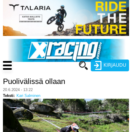
Hyppää
pääsisältöön
Main
navigation
Puolivälissä ollaan
Käyttäjätunnus
20.6.2024 - 13:22
Teksti
Kari Salminen
Salasana
ENDURO
MOTOCROSS
CROSS COUNTRY
Luo uusi käyttäjätili